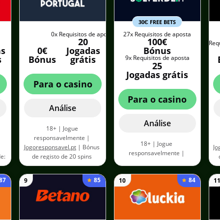
30Є FREE BETS
0x Requisitos de aposta
27x Requisitos de aposta
20
100€
49x Req
as
0€
Jogadas
Bónus
s
Bónus
grátis
9x Requisitos de aposta
25
Jogadas grátis
Para o casino
Para o casino
Análise
Análise
18+ | Jogue
responsavelmente |
18+ | Jogue
Jogoresponsavel.pt
| Bónus
Jo
responsavelmente |
e:
de registo de 20 spins
Jogoresponsavel.pt
| Bónus
grátis. Os 20 spins grátis
de 25 rodadas grátis de
são creditados em certas
R
87
85
84
9
10
1
registo + bónus de boas-
slots. Período de 8 horas
d
vindas de 100% até 100€.
após ativação do bónus. |
Rollover das rodadas grátis:
Regras e condições se
9x. Validade: 2 dias. Bónus
aplicam
de boas-vindas dep. min de