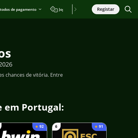
Registar
todos de pagamento
Jogos
os
 2026
 chances de vitória. Entre
e em Portugal:
92
91
6