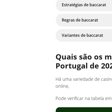
Estratégias de baccarat
aplicam
Regras de baccarat
Variantes de baccarat
Quais são os m
Portugal de
20
Há uma variedade de casino
online,
Pode verificar na tabela em