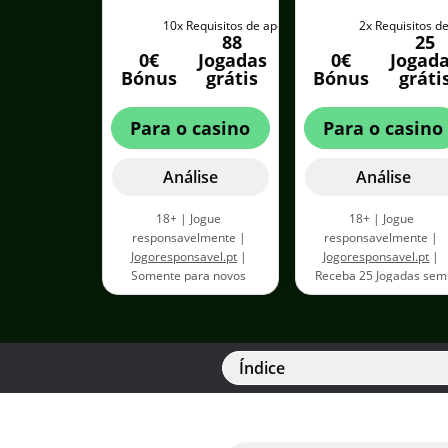
se aplicam
10x Requisitos de aposta
2x Requisitos d
88
25
0€
Jogadas
0€
Jogad
Bónus
grátis
Bónus
gráti
Para o casino
Para o casino
Análise
Análise
18+ | Jogue
18+ | Jogue
responsavelmente |
responsavelmente |
Jogoresponsavel.pt
|
Jogoresponsavel.pt
|
Somente para novos
Receba 25 Jogadas sem
jogadores. 88 free spins em
depósito na slot Pot O' Go
Sweet Bonanza 1000. Os
|
Regras e condições s
ganhos dos free spins
aplicam
devem ser apostados 10x
Índice
dentro de 90 dias após o
crédito dos free spins.
Aplicam-se todos os
Termos e Condições. |
Regras e condições se