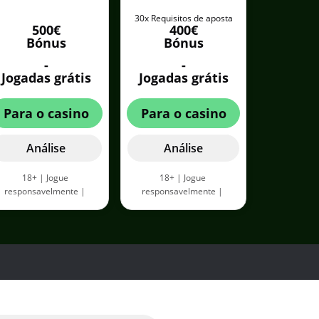
30x Requisitos de aposta
500€
400€
Bónus
Bónus
-
-
Jogadas grátis
Jogadas grátis
Para o casino
Para o casino
Análise
Análise
18+ | Jogue
18+ | Jogue
responsavelmente |
responsavelmente |
goresponsavel.pt
| Bónus
Jogoresponsavel.pt
| Bónus
de boas-vindas de 100%
de boas-vindas até 400€
até 500€. Código
+50€ freebets. Dividido nos
romocional: CASINO500.
3 primeiros depósitos.
Depósito min.: 10€.
Depósito mínimo: 10€.
lidade: 28 dias. |
Regras
Rollover dos 3 bónus: 30x.
e condições se aplicam
Rollover das freebets:
apostas simples e odd
mínima de 2.00. Validade: 7