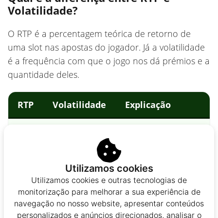
Volatilidade?
O RTP é a percentagem teórica de retorno de
uma slot nas apostas do jogador. Já a volatilidade
é a frequência com que o jogo nos dá prémios e a
quantidade deles.
RTP
Volatilidade
Explicação
Significa que os
prémios são mais
Alto
Baixa
frequentes, mas
RTP
volatilidade
Utilizamos cookies
em valores
Utilizamos cookies e outras tecnologias de
menores.
monitorização para melhorar a sua experiência de
navegação no nosso website, apresentar conteúdos
Significa que a slot
personalizados e anúncios direcionados, analisar o