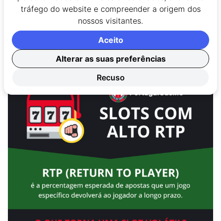
paga com menos
tráfego do website e compreender a origem dos
Alto
Alta
frequência, mas
nossos visitantes.
RTP
Volatilidade
os prémios são
Aceito
maiores.
Alterar as suas preferências
Recuso