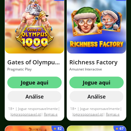
Gates of Olympus 1000
Richness Factory
Pragmatic Play
Amusnet Interactive
Jogue aqui
Jogue aqui
Análise
Análise
18+ | Jogue responsavelmente|
18+ | Jogue responsavelmente|
Jogoresponsavel.pt
|
Regras e
Jogoresponsavel.pt
|
Regras e
condições se aplicam
condições se aplicam
82
67