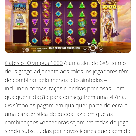
Gates of Olympus 1000
é uma slot de 6×5 com o
deus grego adjacente aos rolos, os jogadores têm
de combinar pelo menos oito símbolos –
incluindo coroas, taças e pedras preciosas – em
qualquer rotação para conseguirem uma vitória.
Os símbolos pagam em qualquer parte do ecrã e
uma caraterística de queda faz com que as
combinações vencedoras sejam retiradas do jogo,
sendo substituídas por novos ícones que caem do