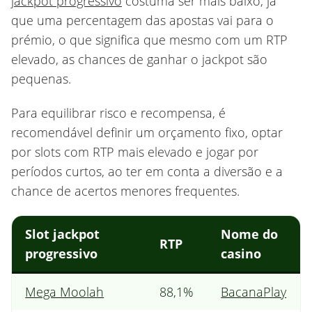
jackpot progressivo
costuma ser mais baixo, já
que uma percentagem das apostas vai para o
prémio, o que significa que mesmo com um RTP
elevado, as chances de ganhar o jackpot são
pequenas.
Para equilibrar risco e recompensa, é
recomendável definir um orçamento fixo, optar
por slots com RTP mais elevado e jogar por
períodos curtos, ao ter em conta a diversão e a
chance de acertos menores frequentes.
Slot jackpot
Nome do
RTP
progressivo
casino
Mega Moolah
88,1%
BacanaPlay