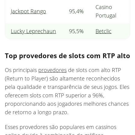
Casino
Jackpot Rango
95,4%
Portugal
Lucky Leprechaun
95,5%
Betclic
Top provedores de slots com RTP alto
Os principais
provedores
de slots com alto RTP
(Return to Player) são altamente reconhecidos
pela qualidade e transparência de seus jogos. Eles
oferecem slots com RTP superior a 96%,
proporcionando aos jogadores melhores chances
de retorno a longo prazo.
Esses provedores são populares em cassinos