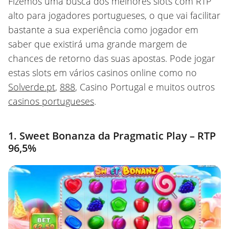
Fizemos uma busca dos melhores slots com RTP
alto para jogadores portugueses, o que vai facilitar
bastante a sua experiência como jogador em
saber que existirá uma grande margem de
chances de retorno das suas apostas. Pode jogar
estas slots em vários casinos online como no
Solverde.pt
,
888
, Casino Portugal e muitos outros
casinos portugueses
.
1. Sweet Bonanza da Pragmatic Play – RTP
96,5%