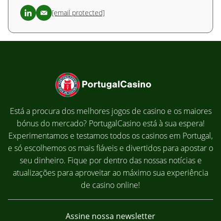
[email protected]
Está a procura dos melhores jogos de casino e os maiores
bónus do mercado? PortugalCasino está à sua espera!
Experimentamos e testamos todos os casinos em Portugal,
e só escolhemos os mais fiáveis e divertidos para apostar o
seu dinheiro. Fique por dentro das nossas notícias e
atualizações para aproveitar ao máximo sua experiência
de casino online!
Assine nossa newsletter