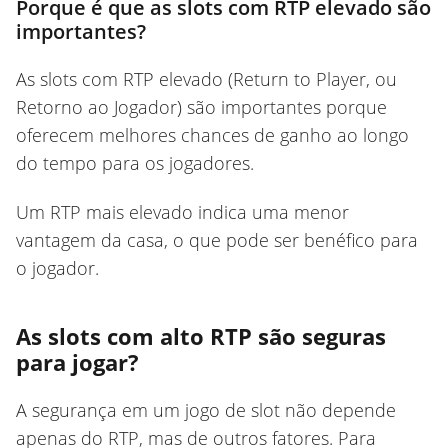
Porque é que as slots com RTP elevado são
importantes?
As slots com RTP elevado (Return to Player, ou
Retorno ao Jogador) são importantes porque
oferecem melhores chances de ganho ao longo
do tempo para os jogadores.
Um RTP mais elevado indica uma menor
vantagem da casa, o que pode ser benéfico para
o jogador.
As slots com alto RTP são seguras
para jogar?
A segurança em um jogo de slot não depende
apenas do RTP, mas de outros fatores. Para