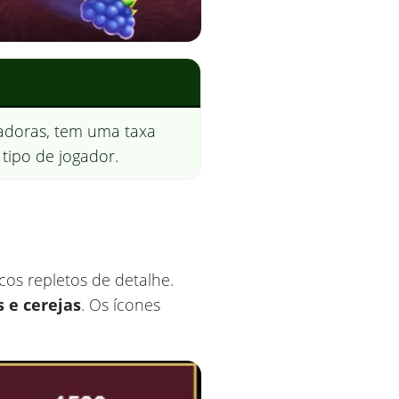
vadoras, tem uma taxa
tipo de jogador.
cos repletos de detalhe.
s e cerejas
. Os ícones