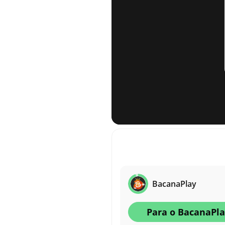
BacanaPlay
Para o BacanaPl