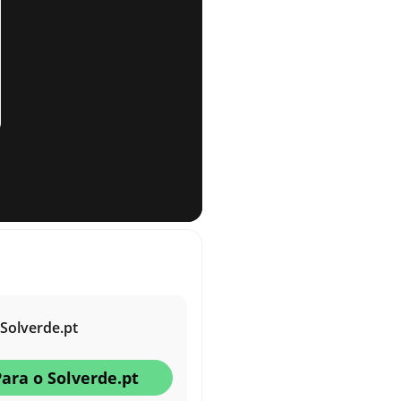
Solverde.pt
ara o Solverde.pt