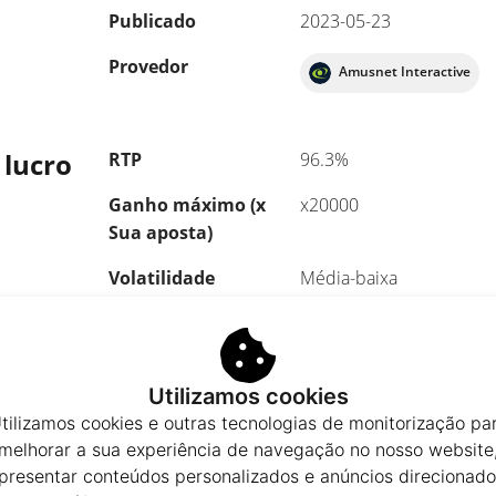
Publicado
2023-05-23
Provedor
Amusnet Interactive
 lucro
RTP
96.3%
Ganho máximo (x
x20000
Sua aposta)
Volatilidade
Média-baixa
Linhas de
40
pagamento
Utilizamos cookies
Aposta máxima
8
tilizamos cookies e outras tecnologias de monitorização pa
melhorar a sua experiência de navegação no nosso website
Aposta mínima
0.4
presentar conteúdos personalizados e anúncios direcionado