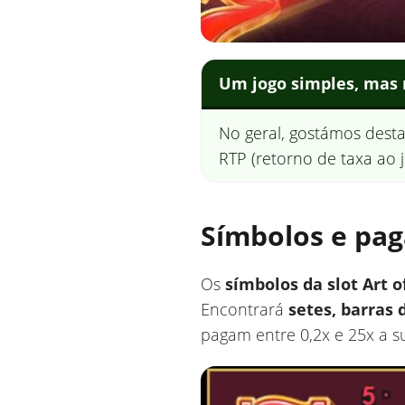
Um jogo simples, mas
No geral, gostámos desta
RTP (retorno de taxa ao 
Símbolos e pag
Os
símbolos da slot Art o
Encontrará
setes, barras 
pagam entre 0,2x e 25x a s