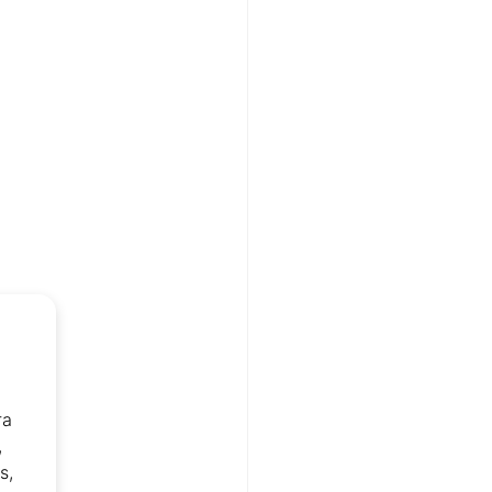
ra
,
s,