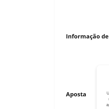
Informação de
Aposta
U
a