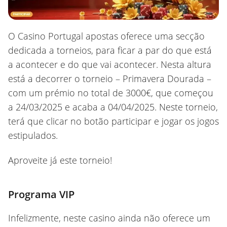
O Casino Portugal apostas oferece uma secção
dedicada a torneios, para ficar a par do que está
a acontecer e do que vai acontecer. Nesta altura
está a decorrer o torneio – Primavera Dourada –
com um prémio no total de 3000€, que começou
a 24/03/2025 e acaba a 04/04/2025. Neste torneio,
terá que clicar no botão participar e jogar os jogos
estipulados.
Aproveite já este torneio!
Programa VIP
Infelizmente, neste casino ainda não oferece um