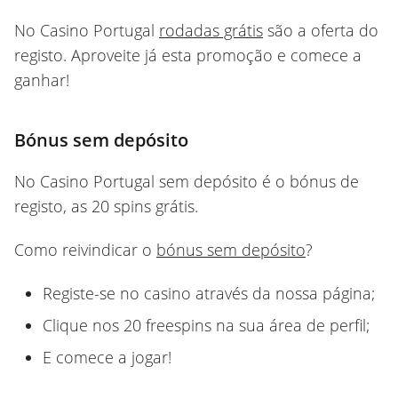
No Casino Portugal
rodadas grátis
são a oferta do
registo. Aproveite já esta promoção e comece a
ganhar!
Bónus sem depósito
No Casino Portugal sem depósito é o bónus de
registo, as 20 spins grátis.
Como reivindicar o
bónus sem depósito
?
Registe-se no casino através da nossa página;
Clique nos 20 freespins na sua área de perfil;
E comece a jogar!