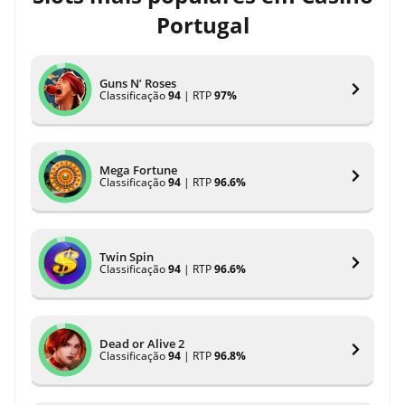
Portugal
Guns N’ Roses
Classificação
94
| RTP
97%
Mega Fortune
Classificação
94
| RTP
96.6%
Twin Spin
Classificação
94
| RTP
96.6%
Dead or Alive 2
Classificação
94
| RTP
96.8%