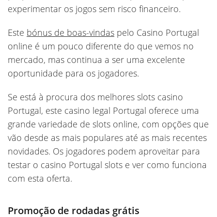
experimentar os jogos sem risco financeiro.
Este
bónus de boas-vindas
pelo Casino Portugal
online é um pouco diferente do que vemos no
mercado, mas continua a ser uma excelente
oportunidade para os jogadores.
Se está à procura dos melhores slots casino
Portugal, este casino legal Portugal oferece uma
grande variedade de slots online, com opções que
vão desde as mais populares até as mais recentes
novidades. Os jogadores podem aproveitar para
testar o casino Portugal slots e ver como funciona
com esta oferta.
Promoção de rodadas grátis