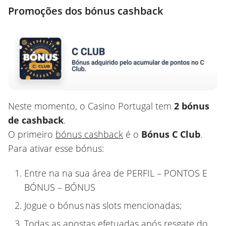
Promoções dos bónus cashback
Neste momento, o Casino Portugal tem
2 bónus
de cashback
.
O primeiro
bónus cashback
é o
Bónus C Club
.
Para ativar esse bónus:
Entre na na sua área de PERFIL – PONTOS E
BÓNUS – BÓNUS
Jogue o bónus nas slots mencionadas;
Todas as apostas efetuadas após resgate do