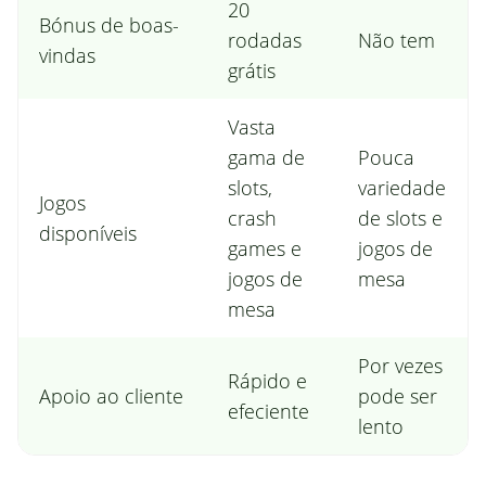
20
Bónus de boas-
rodadas
Não tem
vindas
grátis
Vasta
gama de
Pouca
slots,
variedade
Jogos
crash
de slots e
disponíveis
games e
jogos de
jogos de
mesa
mesa
Por vezes
Rápido e
Apoio ao cliente
pode ser
efeciente
lento