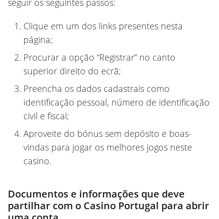
seguir os seguintes passos:
Clique em um dos links presentes nesta
página;
Procurar a opção “Registrar” no canto
superior direito do ecrã;
Preencha os dados cadastrais como
identificação pessoal, número de identificação
civil e fiscal;
Aproveite do bónus sem depósito e boas-
vindas para jogar os melhores jogos neste
casino.
Documentos e informações que deve
partilhar com o Casino Portugal para abrir
uma conta