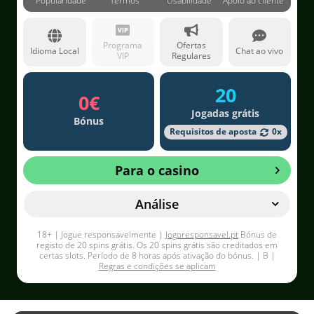
Popularidade
Termos
Usabilidade
Apoio ao cliente
Programa
Ofertas
Idioma Local
Chat ao vivo
VIP
Regulares
20
0€
Jogadas grátis
Bónus
Requisitos de aposta
0x
Para o casino
Análise
18+ | Jogue responsavelmente |
Jogoresponsavel.pt
Bónus de
registo de 20 spins grátis. Os 20 spins grátis são creditados em
certas slots. Período de 8 horas após ativação do bónus. | B |
Regras e condições se aplicam