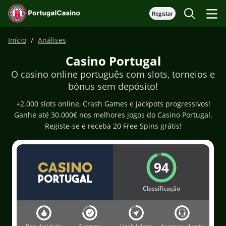
Registar
Início
Análises
Casino Portugal
O casino online português com slots, torneios e
bónus sem depósito!
+2.000 slots online, Crash Games e jackpots progressivos!
Ganhe até 30.000€ nos melhores jogos do Casino Portugal.
Registe-se e receba 20 Free Spins grátis!
94
Classificação