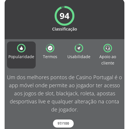
94
Classificação
Popularidade
Termos
Usabilidade
Apoio ao
cliente
Um dos melhores pontos de Casino Portugal é o
app móvel onde permite ao jogador ter acesso
aos jogos de slot, blackjack, roleta, apostas
desportivas live e qualquer alteração na conta
de jogador.
97/100