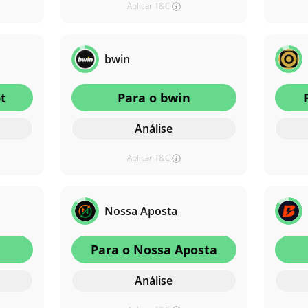
Aplicar T&C
bwin
pt
Para o bwin
Análise
Aplicar T&C
Nossa Aposta
Para o Nossa Aposta
Análise