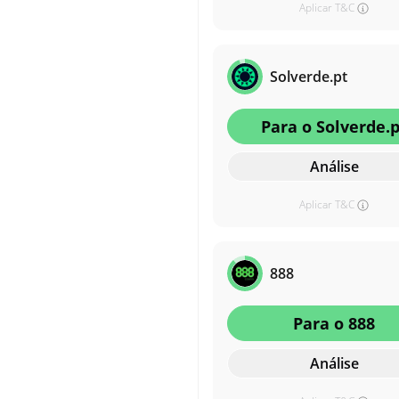
Aplicar T&C
Solverde.pt
Para o Solverde.
Análise
Aplicar T&C
888
Para o 888
Análise