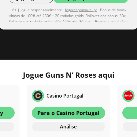
18+ | Jogue responsavelmente|
Jogoresponsavel.pt
| Bónus de boas-
vindas de 100% até 250€ + 20 rodadas grátis. Rollover dos bónus: 30x.
Rollover das rodadas grátis: 60x. Validade: 30 dias.|
Regras e condições
se aplicam
Jogue Guns N’ Roses aqui
Casino Portugal
ay
Para o Casino Portugal
Análise