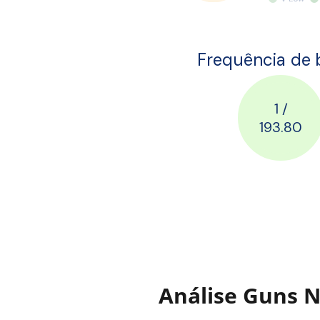
Frequência de
1 /
193.80
Análise Guns N