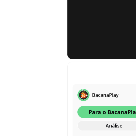
BacanaPlay
Para o BacanaPl
Análise