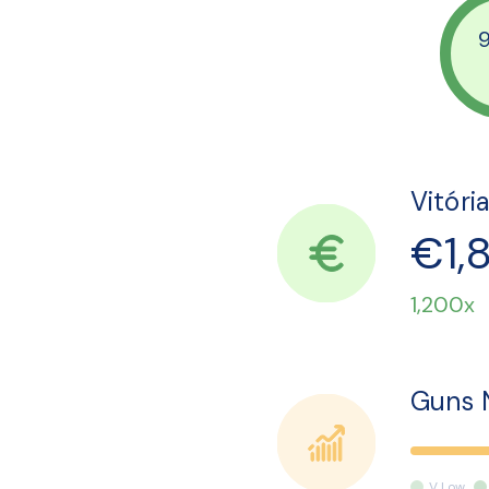
9
Vitóri
€1,
1,200x
Guns N
V Low