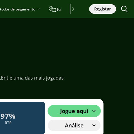
Registar
todos de pagamento
Jogos
etEnt é uma das mais jogadas
Jogue aqui
97%
RTP
Análise