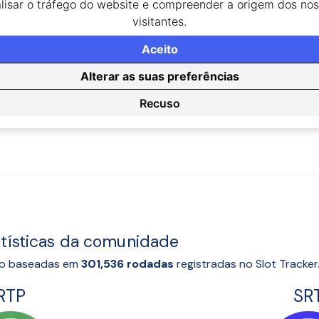
lisar o tráfego do website e compreender a origem dos no
Linhas de
20
visitantes.
pagamento
Aceito
Aposta máxima
200
Alterar as suas preferências
Aposta mínima
0.2
Recuso
atísticas da comunidade
são baseadas em
301,536 rodadas
registradas no Slot Tracker
RTP
SR