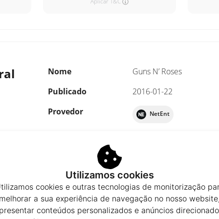
Aplicar T&C
ral
Nome
Guns N’ Roses
Publicado
2016-01-22
Provedor
NetEnt
 lucro
RTP
97%
Ganho máximo (x
x1250
Utilizamos cookies
Sua aposta)
tilizamos cookies e outras tecnologias de monitorização pa
melhorar a sua experiência de navegação no nosso website
Volatilidade
Média-baixa
presentar conteúdos personalizados e anúncios direcionado