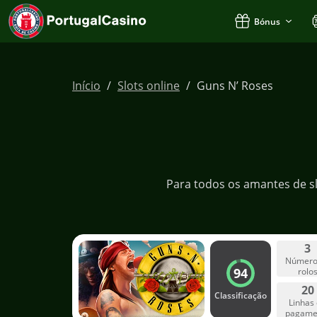
Bónus
Início
Slots online
Guns N’ Roses
Para todos os amantes de sl
3
Número
94
rolo
20
Classificação
Linhas
pagame