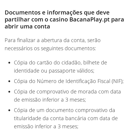
Documentos e informações que deve
partilhar com o casino BacanaPlay.pt para
abrir uma conta
Para finalizar a abertura da conta, serão
necessários os seguintes documentos:
Cópia do cartão do cidadão, bilhete de
identidade ou passaporte válidos;
Cópia do Número de Identificação Fiscal (NIF);
Cópia de comprovativo de morada com data
de emissão inferior a 3 meses;
Cópia de um documento comprovativo da
titularidade da conta bancária com data de
emissão inferior a 3 meses;