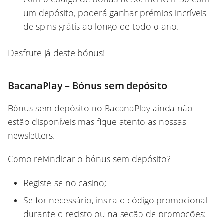
um depósito, poderá ganhar prémios incríveis
de spins grátis ao longo de todo o ano.
Desfrute já deste bónus!
BacanaPlay – Bónus sem depósito
Bônus sem depósito
no BacanaPlay ainda não
estão disponíveis mas fique atento as nossas
newsletters.
Como reivindicar o bónus sem depósito?
Registe-se no casino;
Se for necessário, insira o código promocional
durante o registo ou na seção de promoções;