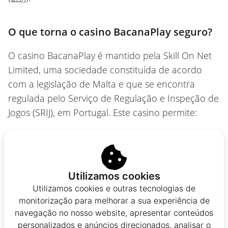
O que torna o casino BacanaPlay seguro?
O casino BacanaPlay é mantido pela Skill On Net
Limited, uma sociedade constituída de acordo
com a legislação de Malta e que se encontra
regulada pelo Serviço de Regulação e Inspeção de
Jogos (SRIJ), em Portugal. Este casino permite:
Segurança dos fundos;
Segurança das informações pessoais;
Equidade dos jogos.
Utilizamos cookies
Utilizamos cookies e outras tecnologias de
monitorização para melhorar a sua experiência de
Todas estas informações estão declaradas no site
navegação no nosso website, apresentar conteúdos
do casino e são de fácil acesso.
personalizados e anúncios direcionados, analisar o