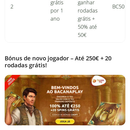
grátis
ganhar
2
BC50
por 1
rodadas
ano
grátis +
50% até
50€
Bónus de novo jogador – Até 250€ + 20
rodadas grátis!