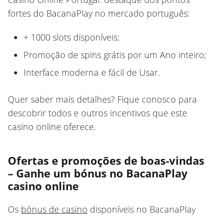
fortes do BacanaPlay no mercado português:
+ 1000 slots disponíveis;
Promoção de spins grátis por um Ano inteiro;
Interface moderna e fácil de Usar.
Quer saber mais detalhes? Fique conosco para
descobrir todos e outros incentivos que este
casino online oferece.
Ofertas e promoções de boas-vindas
– Ganhe um bónus no BacanaPlay
casino online
Os
bónus de casino
disponíveis no BacanaPlay