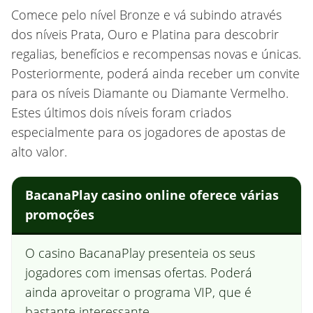
Comece pelo nível Bronze e vá subindo através
dos níveis Prata, Ouro e Platina para descobrir
regalias, benefícios e recompensas novas e únicas.
Posteriormente, poderá ainda receber um convite
para os níveis Diamante ou Diamante Vermelho.
Estes últimos dois níveis foram criados
especialmente para os jogadores de apostas de
alto valor.
BacanaPlay casino online oferece várias
promoções
O casino BacanaPlay presenteia os seus
jogadores com imensas ofertas. Poderá
ainda aproveitar o programa VIP, que é
bastante interessante.