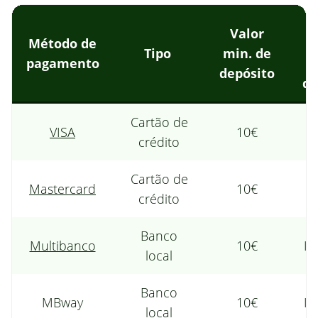
T
Valor
Método de
m
Tipo
min. de
pagamento
depósito
de
Cartão de
VISA
10€
crédito
m
Cartão de
Mastercard
10€
crédito
m
Banco
Multibanco
10€
Im
local
Banco
MBway
10€
Im
local