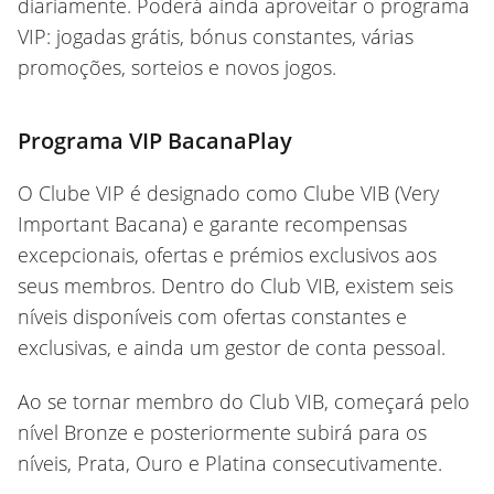
diariamente. Poderá ainda aproveitar o programa
VIP: jogadas grátis, bónus constantes, várias
promoções, sorteios e novos jogos.
Programa VIP BacanaPlay
O Clube VIP é designado como Clube VIB (Very
Important Bacana) e garante recompensas
excepcionais, ofertas e prémios exclusivos aos
seus membros. Dentro do Club VIB, existem seis
níveis disponíveis com ofertas constantes e
exclusivas, e ainda um gestor de conta pessoal.
Ao se tornar membro do Club VIB, começará pelo
nível Bronze e posteriormente subirá para os
níveis, Prata, Ouro e Platina consecutivamente.