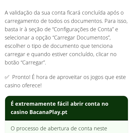
A validação da sua conta ficará concluída após o
carregamento de todos os documentos. Para isso,
basta ir à seção de “Configurações de Conta” e
selecionar a opção “Carregar Documentos”,
escolher o tipo de documento que tenciona
carregar e quando estiver concluído, clicar no
botão “Carregar”.
✅ Pronto! É hora de aproveitar os jogos que este
casino oferece!
É extremamente fácil abrir conta no
casino BacanaPlay.pt
O processo de abertura de conta neste