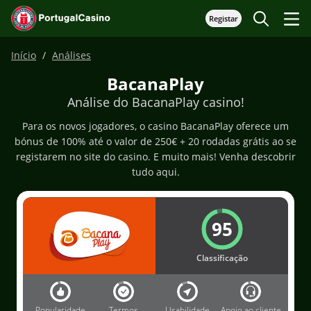
Registar
Início
Análises
BacanaPlay
Análise do BacanaPlay casino!
Para os novos jogadores, o casino BacanaPlay oferece um
bónus de 100% até o valor de 250€ + 20 rodadas grátis ao se
registarem no site do casino. E muito mais! Venha descobrir
tudo aqui.
95
Classificação
Popularidade
Termos
Usabilidade
Apoio ao cliente