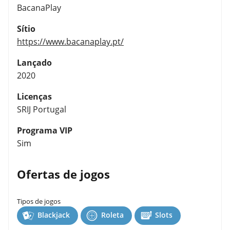
BacanaPlay
Sítio
https://www.bacanaplay.pt/
Lançado
2020
Licenças
SRIJ Portugal
Programa VIP
Sim
Ofertas de jogos
Tipos de jogos
Blackjack
Roleta
Slots