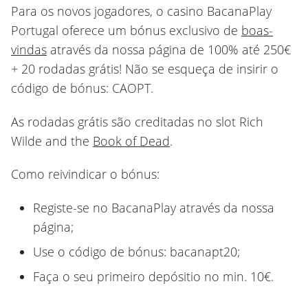
Para os novos jogadores, o casino BacanaPlay
Portugal oferece um bónus exclusivo de
boas-
vindas
através da nossa página de 100% até 250€
+ 20 rodadas grátis! Não se esqueça de insirir o
código de bónus: CAOPT.
As rodadas grátis são creditadas no slot Rich
Wilde and the
Book of Dead
.
Como reivindicar o bónus:
Registe-se no BacanaPlay através da nossa
página;
Use o código de bónus: bacanapt20;
Faça o seu primeiro depósitio no min. 10€.