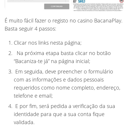
É muito fácil fazer o registo no casino BacanaPlay.
Basta seguir 4 passos:
Clicar nos links nesta página;
Na próxima etapa basta clicar no botão
“Bacaniza-te já” na página inicial;
Em seguida, deve preencher o formulário
com as informações e dados pessoais
requeridos como nome completo, endereço,
telefone e email;
E por fim, será pedida a verificação da sua
identidade para que a sua conta fique
validada.