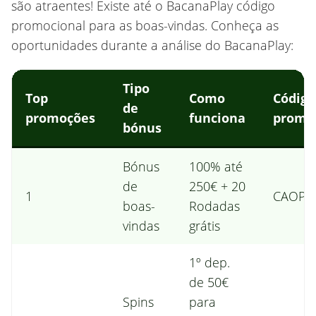
são atraentes! Existe até o BacanaPlay código
promocional para as boas-vindas. Conheça as
oportunidades durante a análise do BacanaPlay:
Tipo
Top
Como
Código
de
promoções
funciona
promo
bónus
Bónus
100% até
de
250€ + 20
1
CAOPT
boas-
Rodadas
vindas
grátis
1º dep.
de 50€
Spins
para