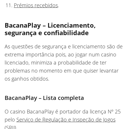
Prémios recebidos
.
BacanaPlay – Licenciamento,
segurança e confiabilidade
As questões de segurança e licenciamento são de
extrema importância pois, ao jogar num casino
licenciado, minimiza a probabilidade de ter
problemas no momento em que quiser levantar
os ganhos obtidos.
BacanaPlay – Lista completa
O casino BacanaPlay é portador da licença Nº 25
pelo
Serviço de Regulação e Inspeção de Jogos
(SRIJ)
.