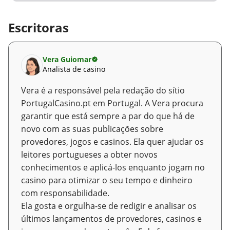
Escritoras
Vera Guiomar
Analista de casino
Vera é a responsável pela redação do sítio
PortugalCasino.pt em Portugal. A Vera procura
garantir que está sempre a par do que há de
novo com as suas publicações sobre
provedores, jogos e casinos. Ela quer ajudar os
leitores portugueses a obter novos
conhecimentos e aplicá-los enquanto jogam no
casino para otimizar o seu tempo e dinheiro
com responsabilidade.
Ela gosta e orgulha-se de redigir e analisar os
últimos lançamentos de provedores, casinos e