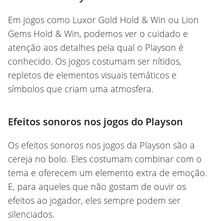
Em jogos como Luxor Gold Hold & Win ou Lion
Gems Hold & Win, podemos ver o cuidado e
atenção aos detalhes pela qual o Playson é
conhecido. Os jogos costumam ser nítidos,
repletos de elementos visuais temáticos e
símbolos que criam uma atmosfera.
Efeitos sonoros nos jogos do Playson
Os efeitos sonoros nos jogos da Playson são a
cereja no bolo. Eles costumam combinar com o
tema e oferecem um elemento extra de emoção.
E, para aqueles que não gostam de ouvir os
efeitos ao jogador, eles sempre podem ser
silenciados.