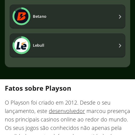
Betano
Lebull
Fatos sobre Playson
O Playson foi criado em 2012. Desde o seu
lançamento, este
desenvolvedor
marcou presença
nos principais casinos online ao redor do mundo.
Os seus jogos são conhecidos não apenas pela