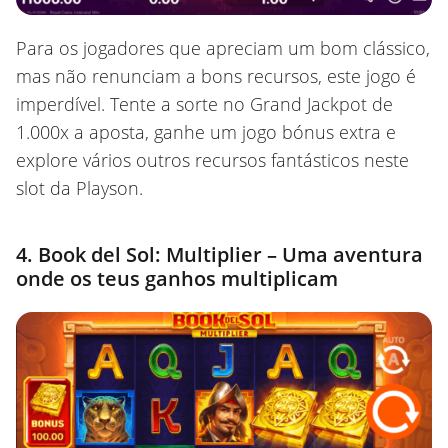
Para os jogadores que apreciam um bom clássico,
mas não renunciam a bons recursos, este jogo é
imperdível. Tente a sorte no Grand Jackpot de
1.000x a aposta, ganhe um jogo bónus extra e
explore vários outros recursos fantásticos neste
slot da Playson.
4. Book del Sol: Multiplier – Uma aventura
onde os teus ganhos multiplicam