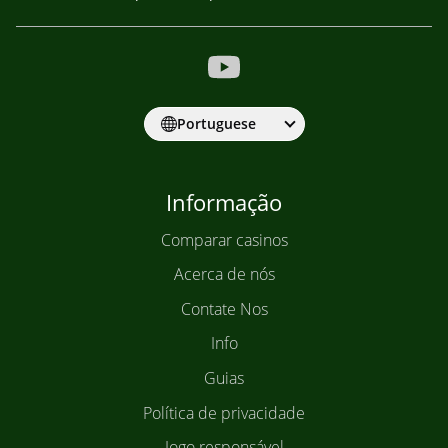
Portuguese
Informação
Comparar casinos
Acerca de nós
Contate Nos
Info
Guias
Política de privacidade
Jogo responsável