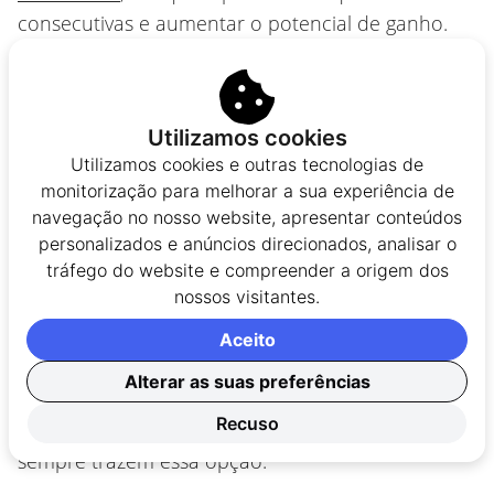
consecutivas e aumentar o potencial de ganho.
Jackpots
Utilizamos cookies
É comum encontrar slots da Playson com
Utilizamos cookies e outras tecnologias de
jackpots
, especialmente com a mecânica de
monitorização para melhorar a sua experiência de
jackpots mini, major e minor. Os prémios em
navegação no nosso website, apresentar conteúdos
alguns casos podem ser explosivos!
personalizados e anúncios direcionados, analisar o
tráfego do website e compreender a origem dos
nossos visitantes.
Rodadas grátis
Aceito
As
rodadas grátis
são um dos recursos mais
Alterar as suas preferências
populares em slots e quem gosta delas não se
Recuso
dececiona com os jogos da Playson, que quase
sempre trazem essa opção.