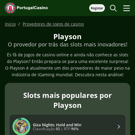
Registar
Início
Provedores de jogos de casino
Playson
O provedor por trás das slots mais inovadores!
És fã de jogos de casino online e ainda não conhece as slots
do Playson? Então prepara-se para uma excelente surpresa!
O Playson é atualmente um dos provedores de maior peso na
indústria de iGaming mundial. Descubra nesta análise!
Slots mais populares por
Playson
Giza Nights: Hold and Win
Classificação
92
| RTP
96%