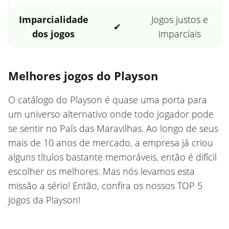
Imparcialidade
Jogos justos e
✔
dos jogos
imparciais
Melhores jogos do Playson
O catálogo do Playson é quase uma porta para
um universo alternativo onde todo jogador pode
se sentir no País das Maravilhas. Ao longo de seus
mais de 10 anos de mercado, a empresa já criou
alguns títulos bastante memoráveis, então é difícil
escolher os melhores. Mas nós levamos esta
missão a sério! Então, confira os nossos TOP 5
jogos da Playson!