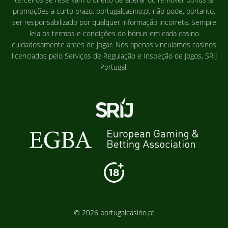
promoções a curto prazo. portugalcasino.pt não pode, portanto,
ser responsabilizado por qualquer informação incorreta. Sempre
leia os termos e condições do bónus em cada casino
cuidadosamente antes de jogar. Nós apenas vinculamos casinos
licenciados pelo Serviços de Regulação e Inspeção de Jogos, SRIJ
Portugal.
© 2026 portugalcasino.pt