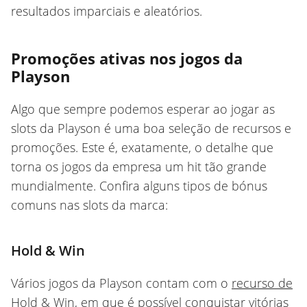
resultados imparciais e aleatórios.
Promoções ativas nos jogos da
Playson
Algo que sempre podemos esperar ao jogar as
slots da Playson é uma boa seleção de recursos e
promoções. Este é, exatamente, o detalhe que
torna os jogos da empresa um hit tão grande
mundialmente. Confira alguns tipos de bónus
comuns nas slots da marca:
Hold & Win
Vários jogos da Playson contam com o
recurso de
Hold & Win
, em que é possível conquistar vitórias