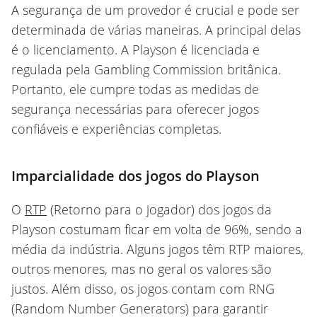
A segurança de um provedor é crucial e pode ser
determinada de várias maneiras. A principal delas
é o licenciamento. A Playson é licenciada e
regulada pela Gambling Commission britânica.
Portanto, ele cumpre todas as medidas de
segurança necessárias para oferecer jogos
confiáveis e experiências completas.
Imparcialidade dos jogos do Playson
O
RTP
(Retorno para o jogador) dos jogos da
Playson costumam ficar em volta de 96%, sendo a
média da indústria. Alguns jogos têm RTP maiores,
outros menores, mas no geral os valores são
justos. Além disso, os jogos contam com RNG
(Random Number Generators) para garantir