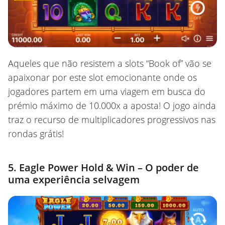
Aqueles que não resistem a slots “Book of” vão se
apaixonar por este slot emocionante onde os
jogadores partem em uma viagem em busca do
prémio máximo de 10.000x a aposta! O jogo ainda
traz o recurso de multiplicadores progressivos nas
rondas grátis!
5. Eagle Power Hold & Win – O poder de
uma experiência selvagem