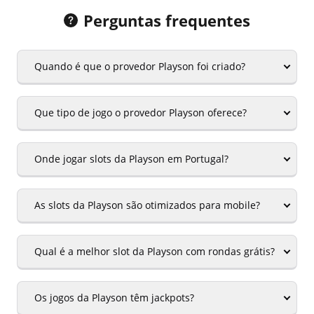
Perguntas frequentes
Quando é que o provedor Playson foi criado?
Que tipo de jogo o provedor Playson oferece?
Onde jogar slots da Playson em Portugal?
As slots da Playson são otimizados para mobile?
Qual é a melhor slot da Playson com rondas grátis?
Os jogos da Playson têm jackpots?