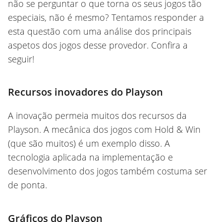
não se perguntar o que torna os seus jogos tão
especiais, não é mesmo? Tentamos responder a
esta questão com uma análise dos principais
aspetos dos jogos desse provedor. Confira a
seguir!
Recursos inovadores do Playson
A inovação permeia muitos dos recursos da
Playson. A mecânica dos jogos com Hold & Win
(que são muitos) é um exemplo disso. A
tecnologia aplicada na implementação e
desenvolvimento dos jogos também costuma ser
de ponta.
Gráficos do Playson