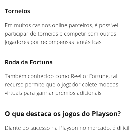
Torneios
Em muitos casinos online parceiros, é possível
participar de torneios e competir com outros
jogadores por recompensas fantásticas.
Roda da Fortuna
Também conhecido como Reel of Fortune, tal
recurso permite que o jogador colete moedas
virtuais para ganhar prémios adicionais.
O que destaca os jogos do Playson?
Diante do sucesso na Playson no mercado, é difícil