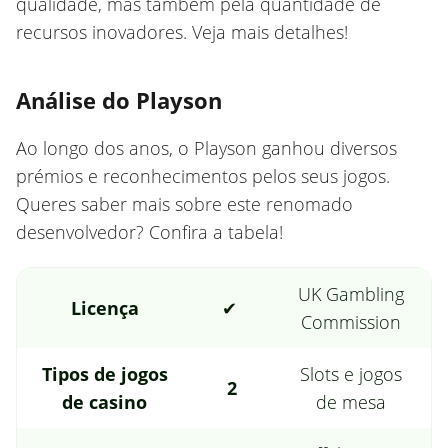
qualidade, mas também pela quantidade de
recursos inovadores. Veja mais detalhes!
Análise do Playson
Ao longo dos anos, o Playson ganhou diversos
prémios e reconhecimentos pelos seus jogos.
Queres saber mais sobre este renomado
desenvolvedor? Confira a tabela!
UK Gambling
Licença
✔
Commission
Tipos de jogos
Slots e jogos
2
de casino
de mesa