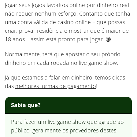
Jogar seus jogos favoritos online por dinheiro real
não requer nenhum esforço. Contanto que tenha
uma conta válida de casino online – que possas
criar, provar residência e mostrar que é maior de
18 anos – assim está pronto para jogar. 🔞
Normalmente, terá que apostar o seu próprio
dinheiro em cada rodada no live game show.
Já que estamos a falar em dinheiro, temos dicas
das
melhores formas de pagamento
!
Sabia que?
Para fazer um live game show que agrade ao
público, geralmente os provedores destes