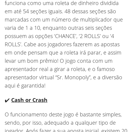
funciona como uma roleta de dinheiro dividida
em até 54 seções iguais. 48 dessas seções são
marcadas com um número de multiplicador que
varia de 1 a 10, enquanto outras seis seções
possuem as opções ‘CHANCE’, ‘2 ROLLS’ ou ‘4
ROLLS’. Cabe aos jogadores fazerem as apostas
em onde pensam que a roleta irá parar, e assim
levar um bom prêmio! O jogo conta com um
apresentador real a girar a roleta, e o famoso
apresentador virtual “Sr. Monopoly”, e a diversão
aqui é garantida!
✔️
Cash or Crash
O funcionamento deste jogo é bastante simples,
sendo, por isso, adequado a qualquer tipo de
jogador. Após fazer a sua aposta inicial, existem 20