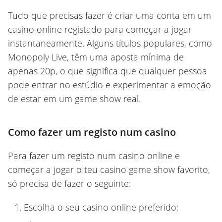
Tudo que precisas fazer é criar uma conta em um
casino online registado para começar a jogar
instantaneamente. Alguns títulos populares, como
Monopoly Live, têm uma aposta mínima de
apenas 20p, o que significa que qualquer pessoa
pode entrar no estúdio e experimentar a emoção
de estar em um game show real.
Como fazer um registo num casino
Para fazer um registo num casino online e
começar a jogar o teu casino game show favorito,
só precisa de fazer o seguinte:
Escolha o seu casino online preferido;