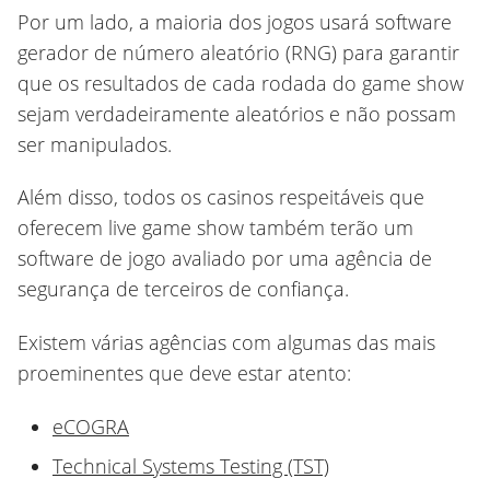
Por um lado, a maioria dos jogos usará software
gerador de número aleatório (RNG) para garantir
que os resultados de cada rodada do game show
sejam verdadeiramente aleatórios e não possam
ser manipulados.
Além disso, todos os casinos respeitáveis que
oferecem live game show também terão um
software de jogo avaliado por uma agência de
segurança de terceiros de confiança.
Existem várias agências com algumas das mais
proeminentes que deve estar atento:
eCOGRA
Technical Systems Testing (TST)