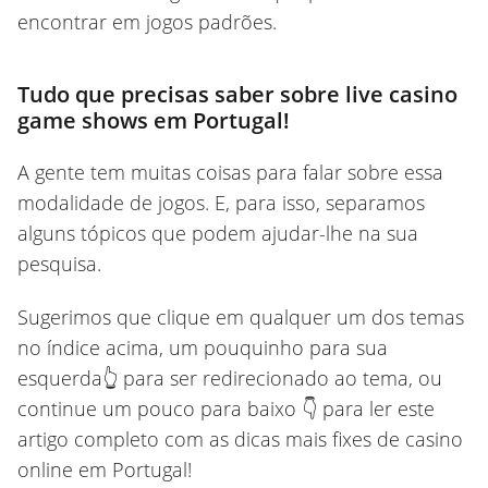
encontrar em jogos padrões.
Tudo que precisas saber sobre live casino
game shows em Portugal!
A gente tem muitas coisas para falar sobre essa
modalidade de jogos. E, para isso, separamos
alguns tópicos que podem ajudar-lhe na sua
pesquisa.
Sugerimos que clique em qualquer um dos temas
no índice acima, um pouquinho para sua
esquerda👆 para ser redirecionado ao tema, ou
continue um pouco para baixo 👇 para ler este
artigo completo com as dicas mais fixes de casino
online em Portugal!