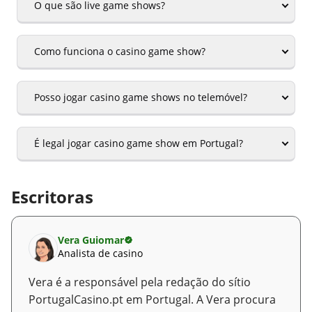
O que são live game shows?
Como funciona o casino game show?
Posso jogar casino game shows no telemóvel?
É legal jogar casino game show em Portugal?
Escritoras
Vera Guiomar
Analista de casino
Vera é a responsável pela redação do sítio
PortugalCasino.pt em Portugal. A Vera procura