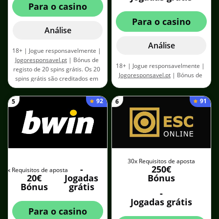
Para o casino
Para o casino
Análise
Análise
18+ | Jogue responsavelmente |
Jogoresponsavel.pt
| Bónus de
18+ | Jogue responsavelmente |
registo de 20 spins grátis. Os 20
Jogoresponsavel.pt
| Bónus de
spins grátis são creditados em
25 rodadas grátis de registo +
certas slots. Período de 8 horas
bónus de boas-vindas de 100%
após ativação do bónus. |
92
91
5
6
até 100€. Rollover das rodadas
Regras e condições se aplicam
grátis: 9x. Validade: 2 dias.
Bónus de boas-vindas dep. min
de 10€. Rollover: 27x. Validade: 2
dias. |
Regras e condições se
aplicam
30x Requisitos de aposta
-
250€
49x Requisitos de aposta
20€
Jogadas
Bónus
Bónus
grátis
-
Jogadas grátis
Para o casino