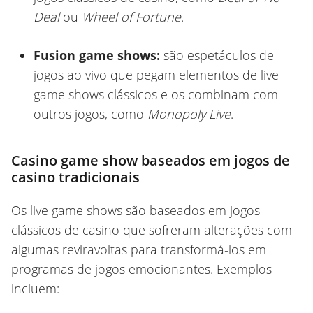
Deal
ou
Wheel of Fortune
.
Fusion game shows:
são espetáculos de
jogos ao vivo que pegam elementos de live
game shows clássicos e os combinam com
outros jogos, como
Monopoly Live
.
Casino game show baseados em jogos de
casino tradicionais
Os live game shows são baseados em jogos
clássicos de casino que sofreram alterações com
algumas reviravoltas para transformá-los em
programas de jogos emocionantes. Exemplos
incluem: