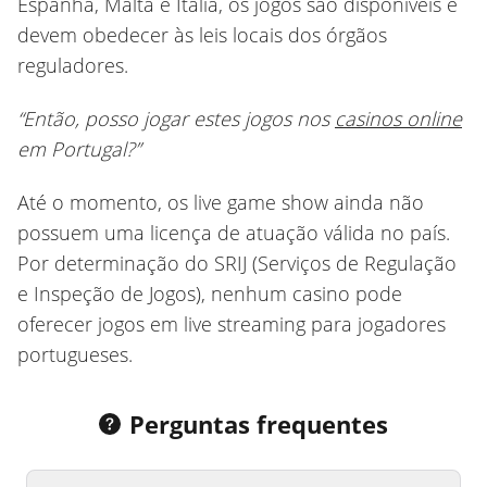
Espanha, Malta e Itália, os jogos são disponíveis e
devem obedecer às leis locais dos órgãos
reguladores.
“Então, posso jogar estes jogos nos
casinos online
em Portugal?”
Até o momento, os live game show ainda não
possuem uma licença de atuação válida no país.
Por determinação do SRIJ (Serviços de Regulação
e Inspeção de Jogos), nenhum casino pode
oferecer jogos em live streaming para jogadores
portugueses.
Perguntas frequentes