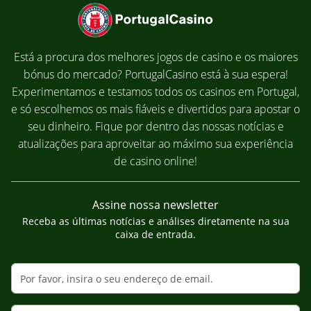
Está a procura dos melhores jogos de casino e os maiores
bónus do mercado? PortugalCasino está à sua espera!
Experimentamos e testamos todos os casinos em Portugal,
e só escolhemos os mais fiáveis e divertidos para apostar o
seu dinheiro. Fique por dentro das nossas notícias e
atualizações para aproveitar ao máximo sua experiência
de casino online!
Assine nossa newsletter
Receba as últimas notícias e análises diretamente na sua
caixa de entrada.