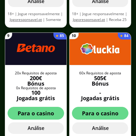
Análise
Análise
18+ | Jogue responsavelmente |
18+ | Jogue responsavelmente |
Jogoresponsavel.pt
| Somente
Jogoresponsavel.pt
| Receba 25
para novos jogadores. 88 free
Jogadas sem depósito na slot
spins em Sweet Bonanza 1000.
Pot O' Gold |
Regras e
85
84
9
10
Os ganhos dos free spins devem
condições se aplicam
ser apostados 10x dentro de 90
dias após o crédito dos free
spins. Aplicam-se todos os
Termos e Condições. |
Regras e
condições se aplicam
20x Requisitos de aposta
60x Requisitos de aposta
200€
505€
Bónus
Bónus
0x Requisitos de aposta
100
-
Jogadas grátis
Jogadas grátis
Para o casino
Para o casino
Análise
Análise