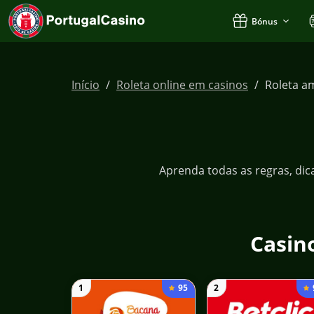
Bónus
Início
Roleta online em casinos
Roleta a
Aprenda todas as regras, dic
Casin
95
1
2