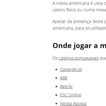
A roleta americana é uma 
aplicam
casino físico ou numa mes
Apesar da presença deste j
americana, para os utiliza
Onde jogar a m
Os
casinos portugueses
que
Solverde.pt
888
Betclic
ESC Online
Nossa Aposta