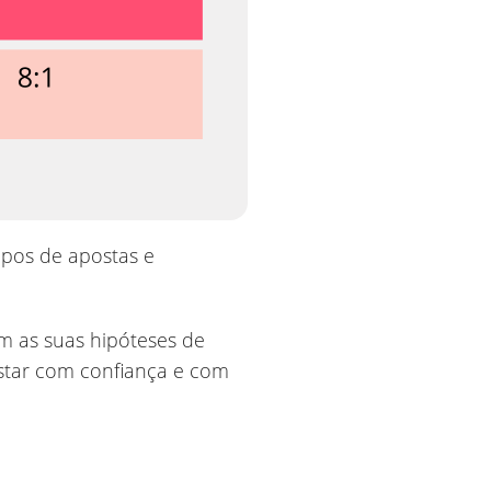
tipos de apostas e
m as suas hipóteses de
star com confiança e com