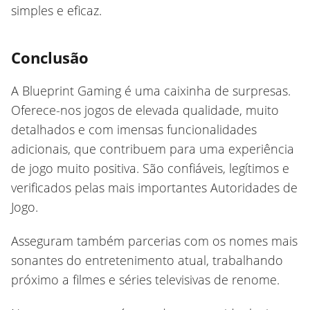
simples e eficaz.
Conclusão
A Blueprint Gaming é uma caixinha de surpresas.
Oferece-nos jogos de elevada qualidade, muito
detalhados e com imensas funcionalidades
adicionais, que contribuem para uma experiência
de jogo muito positiva. São confiáveis, legítimos e
verificados pelas mais importantes Autoridades de
Jogo.
Asseguram também parcerias com os nomes mais
sonantes do entretenimento atual, trabalhando
próximo a filmes e séries televisivas de renome.