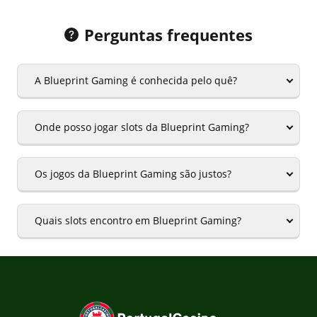
Perguntas frequentes
A Blueprint Gaming é conhecida pelo quê?
Onde posso jogar slots da Blueprint Gaming?
Os jogos da Blueprint Gaming são justos?
Quais slots encontro em Blueprint Gaming?