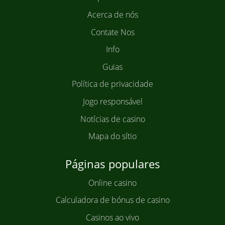
Acerca de nós
Contate Nos
Info
Guias
Política de privacidade
Jogo responsável
Notícias de casino
Mapa do sítio
Páginas populares
Online casino
Calculadora de bónus de casino
Casinos ao vivo