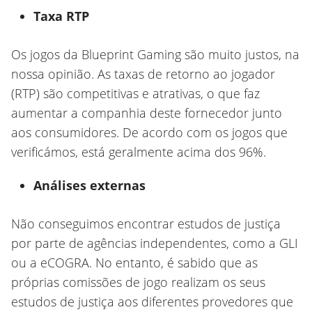
Taxa RTP
Os jogos da Blueprint Gaming são muito justos, na
nossa opinião. As taxas de retorno ao jogador
(RTP) são competitivas e atrativas, o que faz
aumentar a companhia deste fornecedor junto
aos consumidores. De acordo com os jogos que
verificámos, está geralmente acima dos 96%.
Análises externas
Não conseguimos encontrar estudos de justiça
por parte de agências independentes, como a GLI
ou a eCOGRA. No entanto, é sabido que as
próprias comissões de jogo realizam os seus
estudos de justiça aos diferentes provedores que