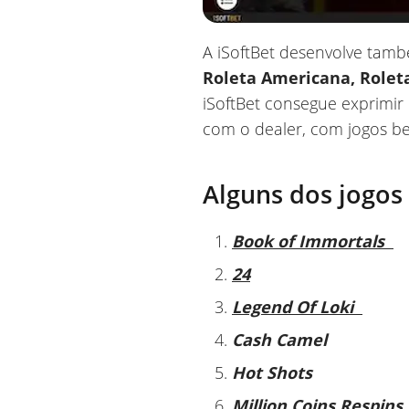
A iSoftBet desenvolve tam
Roleta Americana, Roleta
iSoftBet consegue exprimir
com o dealer, com jogos be
Alguns dos jogos
Book of Immortals
24
Legend Of Loki
Cash Camel
Hot Shots
Million Coins Respin