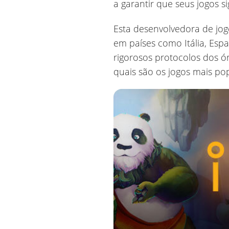
a garantir que seus jogos 
Esta desenvolvedora de jog
em países como Itália, Espa
rigorosos protocolos dos ór
quais são os jogos mais po