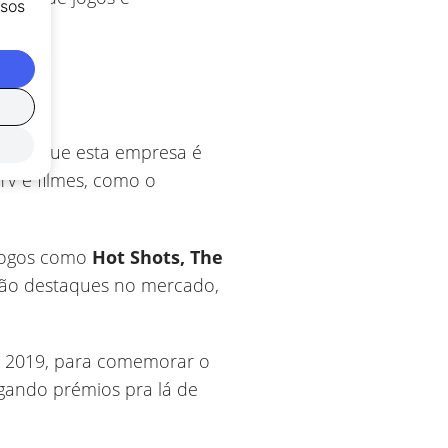
ssos
tar é que esta empresa é
V e filmes, como o
 Jogos como
Hot Shots, The
o destaques no mercado,
e 2019, para comemorar o
gando prémios pra lá de