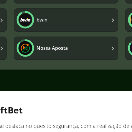
bwin
Nossa Aposta
oftBet
 se destaca no quesito segurança, com a realização de