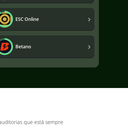
ESC Online
Betano
 auditorias que está sempre