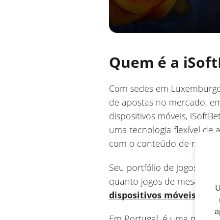
Quem é a iSoft
Com sedes em Luxemburgo 
de apostas no mercado, em
dispositivos móveis, iSoft
uma tecnologia flexível de
com o conteúdo de mais de 
Seu portfólio de jogos incl
quanto jogos de mesa,
Bac
U
dispositivos móveis
e dis
a
Em Portugal, é uma marca p