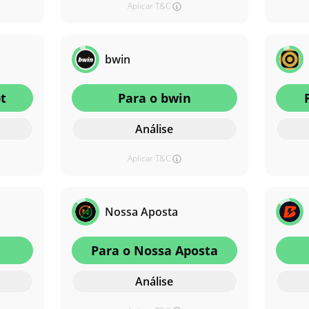
Aplicar T&C
bwin
pt
Para o bwin
Análise
Aplicar T&C
Nossa Aposta
Para o Nossa Aposta
Análise