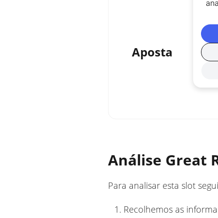
ana
Aposta
Análise Great
Para analisar esta slot se
Recolhemos as informaç