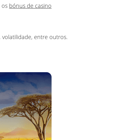
e os
bónus de casino
volatilidade, entre outros.