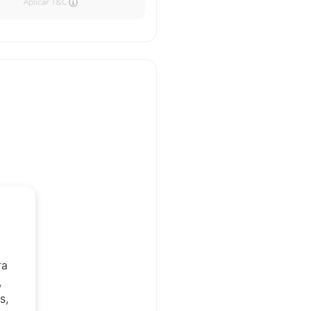
Aplicar T&C
ra
,
s,