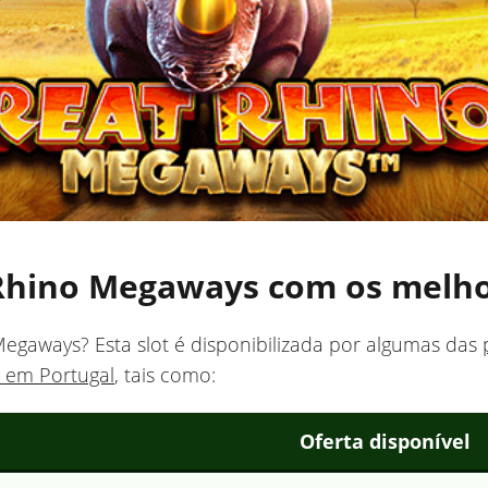
 Rhino Megaways com os melh
egaways? Esta slot é disponibilizada por algumas das
s em Portugal
, tais como:
Oferta disponível