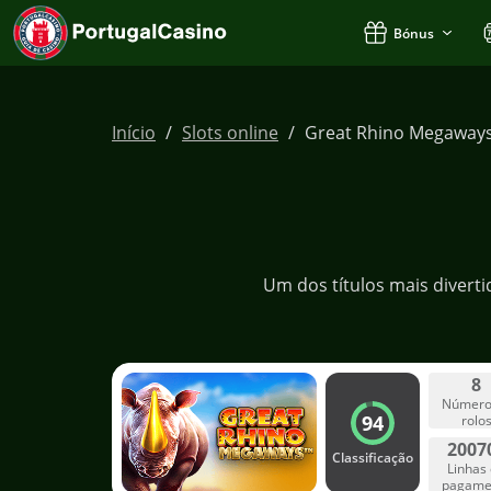
Bónus
Início
Slots online
Great Rhino Megaway
Um dos títulos mais divert
8
Número
94
rolo
2007
Classificação
Linhas
pagame