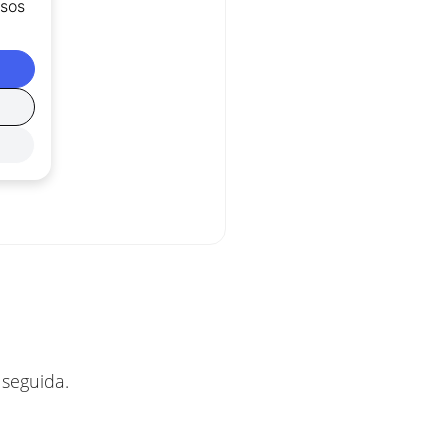
ssos
seguida.