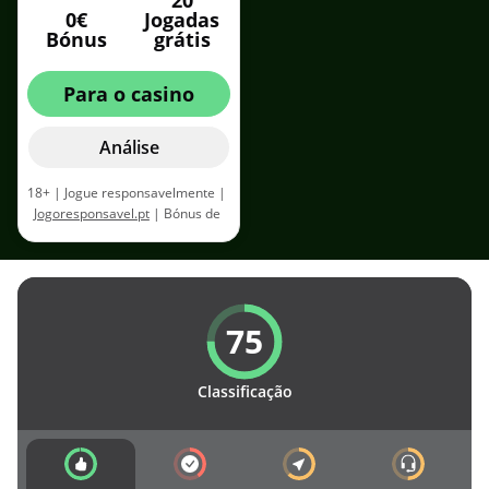
20
0€
Jogadas
Bónus
grátis
Para o casino
Análise
18+ | Jogue responsavelmente |
Jogoresponsavel.pt
| Bónus de
registo de 20 spins grátis. Os 20
spins grátis são creditados em
certas slots. Período de 8 horas
após ativação do bónus. |
Regras e condições se aplicam
75
Classificação