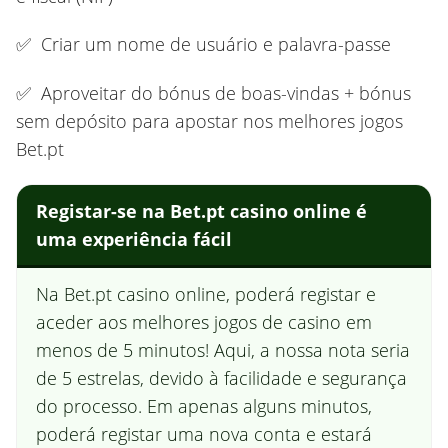
✅ Criar um nome de usuário e palavra-passe
✅ Aproveitar do bónus de boas-vindas + bónus
sem depósito para apostar nos melhores jogos
Bet.pt
Registar-se na Bet.pt casino online é
uma experiência fácil
Na Bet.pt casino online, poderá registar e
aceder aos melhores jogos de casino em
menos de 5 minutos! Aqui, a nossa nota seria
de 5 estrelas, devido à facilidade e segurança
do processo. Em apenas alguns minutos,
poderá registar uma nova conta e estará