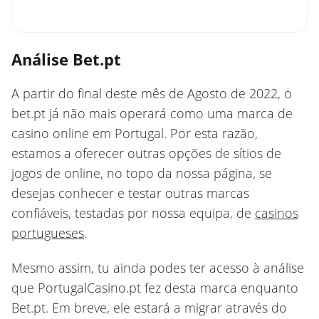
Análise Bet.pt
A partir do final deste mês de Agosto de 2022, o
bet.pt já não mais operará como uma marca de
casino online em Portugal. Por esta razão,
estamos a oferecer outras opções de sítios de
jogos de online, no topo da nossa página, se
desejas conhecer e testar outras marcas
confiáveis, testadas por nossa equipa, de
casinos
portugueses
.
Mesmo assim, tu ainda podes ter acesso à análise
que PortugalCasino.pt fez desta marca enquanto
Bet.pt. Em breve, ele estará a migrar através do