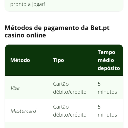
pronto a jogar!
Métodos de pagamento da Bet.pt
casino online
Tempo
Método
Tipo
médio
depósito
Cartão
5
Visa
débito/crédito
minutos
Cartão
5
Mastercard
débito/crédito
minutos