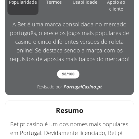
Popularidade
Termos
Usabilidade
Apoio ao
cliente
A Bet é uma marca consolidada no mercado
português, oferece os jogos mais populares de
casino e cinco diferentes versões de roleta
online! Se destaca sendo a marca com os
requisitos de apostas mais baixos do mercado!
98/100
Revisado por
PortugalCasino.pt
Resumo
Bet.pt casino é um dos nomes mais populares
em Portugal. Devidamente licenciado, Bet.pt