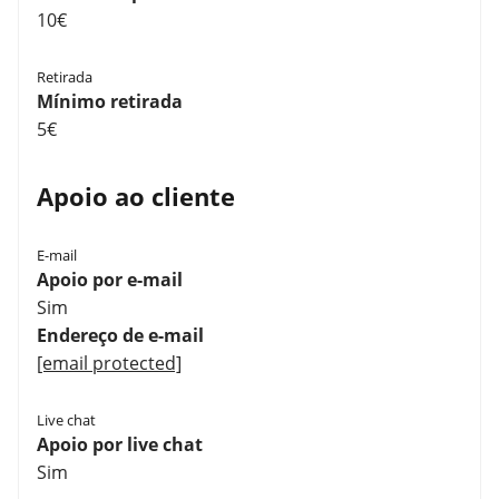
10€
Retirada
Mínimo retirada
5€
Apoio ao cliente
E-mail
Apoio por e-mail
Sim
Endereço de e-mail
[email protected]
Live chat
Apoio por live chat
Sim