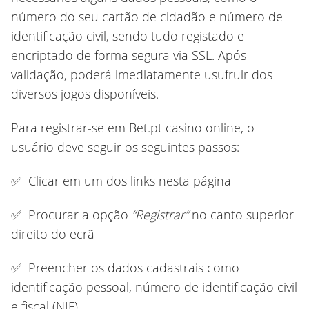
número do seu cartão de cidadão e número de
identificação civil, sendo tudo registado e
encriptado de forma segura via SSL. Após
validação, poderá imediatamente usufruir dos
diversos jogos disponíveis.
Para registrar-se em Bet.pt casino online, o
usuário deve seguir os seguintes passos:
✅ Clicar em um dos links nesta página
✅ Procurar a opção
“Registrar”
no canto superior
direito do ecrã
✅ Preencher os dados cadastrais como
identificação pessoal, número de identificação civil
e fiscal (NIF)