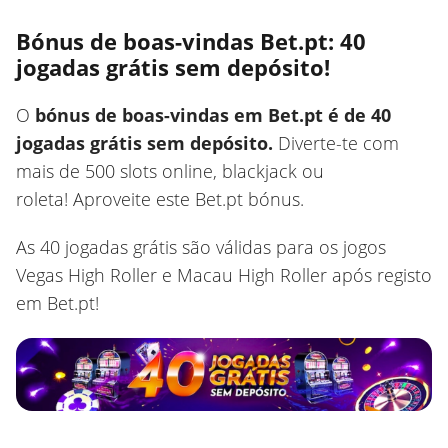
Bónus de boas-vindas Bet.pt: 40
jogadas grátis sem depósito!
O
bónus de boas-vindas em Bet.pt é de 40
jogadas grátis sem depósito.
Diverte-te com
mais de 500 slots online, blackjack ou
roleta! Aproveite este Bet.pt bónus.
As 40 jogadas grátis são válidas para os jogos
Vegas High Roller e Macau High Roller após registo
em Bet.pt!