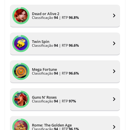
Dead or Alive 2
Classificação
94
| RTP
96.8%
Twin Spin
Classificação
94
| RTP
96.6%
Mega Fortune
Classificação
94
| RTP
96.6%
Guns N’ Roses
Classificação
94
| RTP
97%
Rome: The Golden Age
Classificação
94
| RTP
96.1%