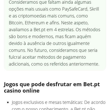
Consideramos que faltam ainda algumas
opções mais usuais como PaySafeCard, Skrill
e as criptomoedas mais comuns, como
Bitcoin, Ethereum e afins. Neste aspeto,
avaliamos a Bet.pt em 4 estrelas. Os métodos
são bons e modernos, mas ficam aquém
devido à ausência de outros igualmente
comuns. No futuro, consideramos que seria
fulcral aceitar métodos de pagamento
adicionais, como os referidos anteriormente.
Jogos que pode desfrutar em Bet.pt
casino online
Jogos exclusivos e mesas temáticas: De acordo
com o nosso conhecimento, a Bet.pt não