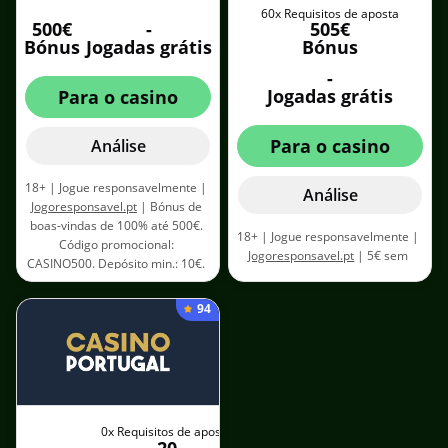
60x Requisitos de aposta
500€
-
505€
Bónus
Jogadas grátis
Bónus
-
Jogadas grátis
Para o casino
Para o casino
Análise
18+ | Jogue responsavelmente |
Análise
Jogoresponsavel.pt
| Bónus de
boas-vindas de 100% até 500€.
18+ | Jogue responsavelmente |
Código promocional:
Jogoresponsavel.pt
| 5€ sem
CASINO500. Depósito min.: 10€.
depósito. Rollover: 60x. Validade:
Validade: 28 dias. |
Regras e
10 dias. Bónus de boas-vindas
condições se aplicam
94
até 500€. Dividido nos 3
primeiros depósitos. Depósito
mínimo: 10€. Rollover dos 3
bónus: 60x. Validade: 15 dias. |
Regras e condições se aplicam
0x Requisitos de aposta