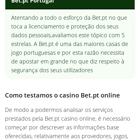
Bet.pt Portugal
Atentando a todo o esforço da Bet.pt no que
toca a licenciamento e proteção dos seus
dados pessoais,avaliamos este tópico com 5
estrelas. A Bet.pt é uma das maiores casas de
jogo portuguesas e por esta razão necessita
de apostar em grande no que diz respeito à
segurança dos seus utilizadores
Como testamos o casino Bet.pt online
De modo a podermos analisar os serviços
prestados pela Bet.pt casino online, é necessário
começar por descrever as informações base
oferecidas, relativamente aos provedores, jogos,