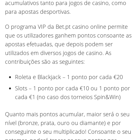
acumulativos tanto para jogos de casino, como
para apostas desportivas.
O programa VIP da Bet.pt casino online permite
que os utilizadores ganhem pontos consoante as
apostas efetuadas, que depois podem ser
utilizados em diversos jogos de casino. As
contribuições são as seguintes:
Roleta e Blackjack – 1 ponto por cada €20
Slots – 1 ponto por cada €10 ou 1 ponto por
cada €1 (no caso dos torneios Spin&Win)
Quanto mais pontos acumular, maior será o seu
nível (bronze, prata, ouro ou diamante) e por
conseguinte o seu multiplicado! Consoante o seu