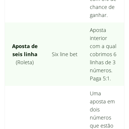
chance de
ganhar.
Aposta
interior
Aposta de
com a qual
seis linha
Six line bet
cobrimos 6
(Roleta)
linhas de 3
números.
Paga 5:1.
Uma
aposta em
dois
números
que estão