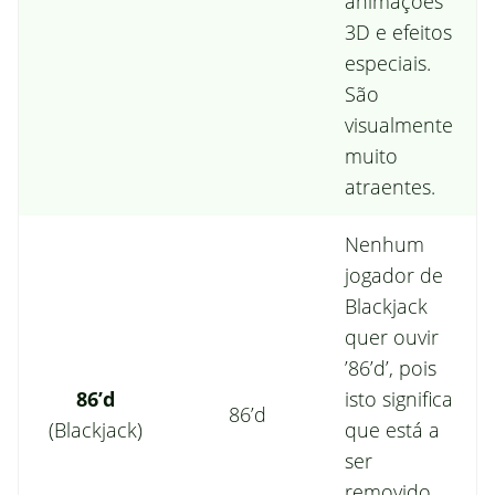
animações
3D e efeitos
especiais.
São
visualmente
muito
atraentes.
Nenhum
jogador de
Blackjack
quer ouvir
’86’d’, pois
86’d
isto significa
86’d
(Blackjack)
que está a
ser
removido