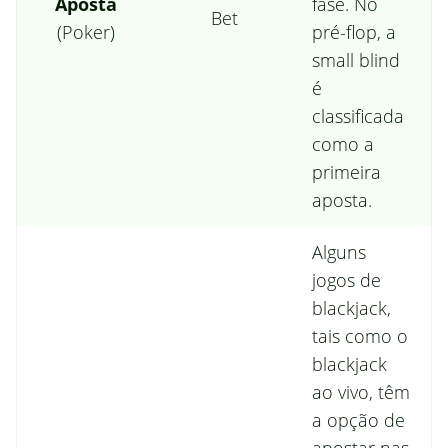
Aposta
fase. No
Bet
(Poker)
pré-flop, a
small blind
é
classificada
como a
primeira
aposta.
Alguns
jogos de
blackjack,
tais como o
blackjack
ao vivo, têm
a opção de