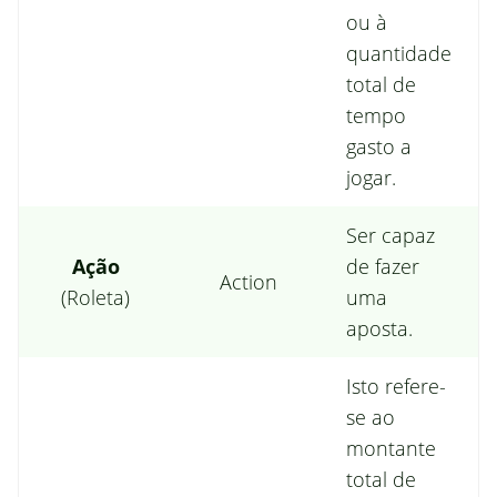
ou à
quantidade
total de
tempo
gasto a
jogar.
Ser capaz
Ação
de fazer
Action
(Roleta)
uma
aposta.
Isto refere-
se ao
montante
total de