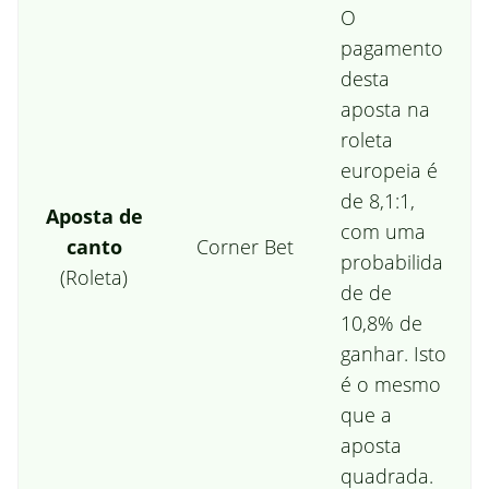
O
pagamento
desta
aposta na
roleta
europeia é
de 8,1:1,
Aposta de
com uma
canto
Corner Bet
probabilida
(Roleta)
de de
10,8% de
ganhar. Isto
é o mesmo
que a
aposta
quadrada.