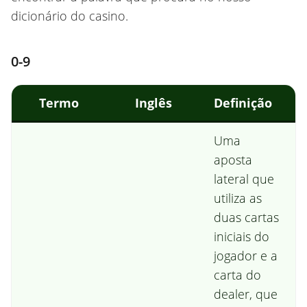
dicionário do casino.
0-9
Termo
Inglês
Definição
Uma
aposta
lateral que
utiliza as
duas cartas
iniciais do
jogador e a
carta do
dealer, que