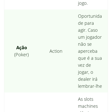
jogo.
Oportunida
de para
agir. Caso
um jogador
não se
Ação
Action
aperceba
(Poker)
que é a sua
vez de
jogar, o
dealer irá
lembrar-lhe
As slots
machines