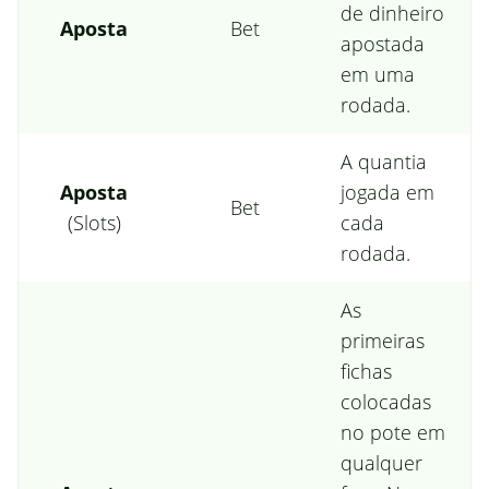
de dinheiro
Aposta
Bet
apostada
em uma
rodada.
A quantia
Aposta
jogada em
Bet
(Slots)
cada
rodada.
As
primeiras
fichas
colocadas
no pote em
qualquer