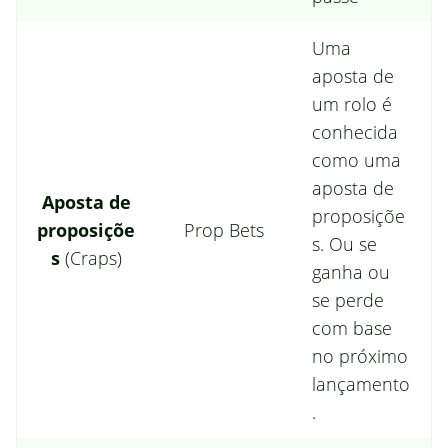
Uma
aposta de
um rolo é
conhecida
como uma
aposta de
Aposta de
proposiçõe
proposiçõe
Prop Bets
s. Ou se
s
(Craps)
ganha ou
se perde
com base
no próximo
lançamento
.