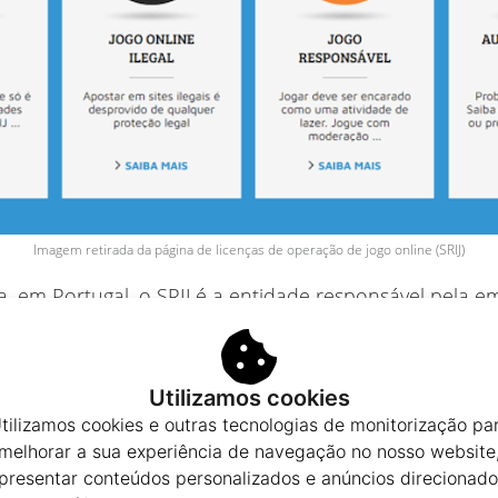
Imagem retirada da página de licenças de operação de jogo online (SRIJ)
m Portugal, o SRIJ é a entidade responsável pela em
online autorizadas são:
Utilizamos cookies
tilizamos cookies e outras tecnologias de monitorização pa
cota
melhorar a sua experiência de navegação no nosso website
 ou à cota
presentar conteúdos personalizados e anúncios direcionado