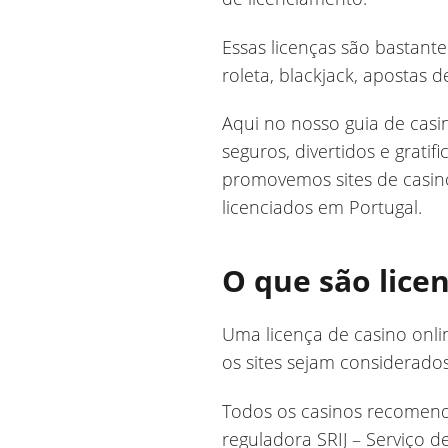
Essas licenças são bastante
roleta, blackjack, apostas d
Aqui no nosso guia de cas
seguros, divertidos e grat
promovemos sites de casino
licenciados em Portugal.
O que são lice
Uma licença de casino onli
os sites sejam considerados
Todos os casinos recomend
reguladora SRIJ – Serviço 