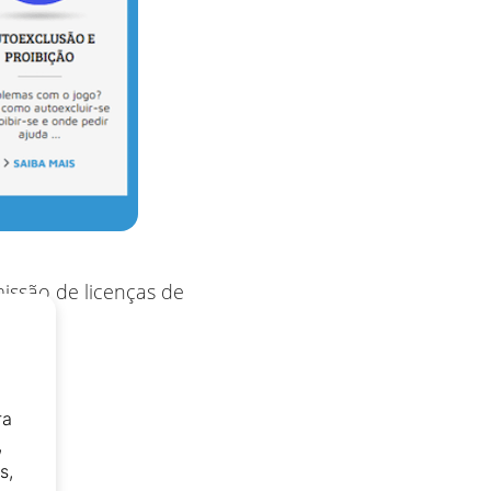
issão de licenças de
ra
,
s,