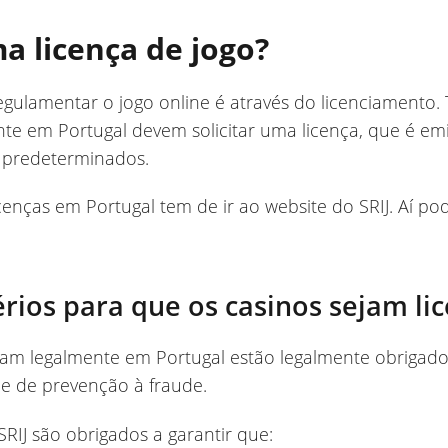
 licença de jogo?
regulamentar o jogo online é através do licenciamento.
e em Portugal devem solicitar uma licença, que é emi
 predeterminados.
icenças em Portugal tem de ir ao website do SRIJ. Aí p
érios para que os casinos sejam li
ram legalmente em Portugal estão legalmente obrigado
e de prevenção à fraude.
RIJ são obrigados a garantir que: