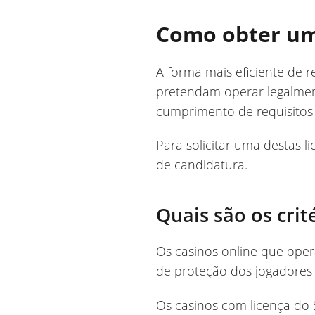
Como obter uma
A forma mais eficiente de 
pretendam operar legalment
cumprimento de requisitos
Para solicitar uma destas l
de candidatura.
Quais são os crit
Os casinos online que ope
de proteção dos jogadores 
Os casinos com licença do S