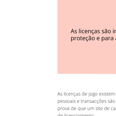
As licenças de jogo existe
pessoais e transacções são
prova de que um site de ca
de licenciamento.