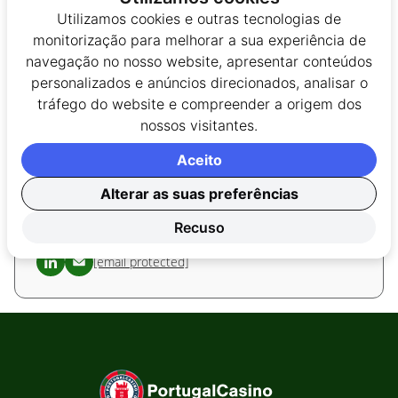
provedores, jogos e casinos. Ela quer ajudar os
Utilizamos cookies e outras tecnologias de
leitores portugueses a obter novos
monitorização para melhorar a sua experiência de
navegação no nosso website, apresentar conteúdos
conhecimentos e aplicá-los enquanto jogam no
personalizados e anúncios direcionados, analisar o
casino para otimizar o seu tempo e dinheiro
tráfego do website e compreender a origem dos
com responsabilidade.
nossos visitantes.
Ela gosta e orgulha-se de redigir e analisar os
últimos lançamentos de provedores, casinos e
Aceito
jogos no mercado português. E de fazer crescer
Alterar as suas preferências
a comunidade ao lançar textos e guias de jogos
transparentes e relevantes para os leitores.
Recuso
[email protected]