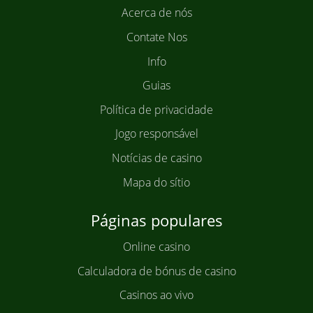
Acerca de nós
Contate Nos
Info
Guias
Política de privacidade
Jogo responsável
Notícias de casino
Mapa do sítio
Páginas populares
Online casino
Calculadora de bónus de casino
Casinos ao vivo