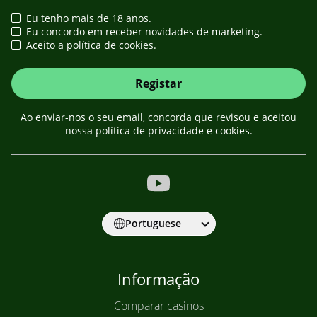
Eu tenho mais de 18 anos.
Eu concordo em receber novidades de marketing.
Aceito a política de cookies.
Registar
Ao enviar-nos o seu email, concorda que revisou e aceitou
nossa política de privacidade e cookies.
Portuguese
Informação
Comparar casinos