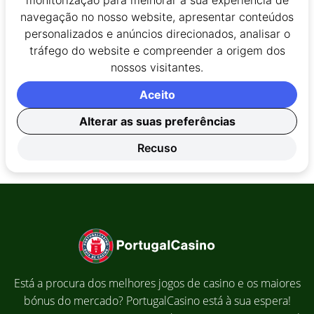
casino para otimizar o seu tempo e dinheiro
navegação no nosso website, apresentar conteúdos
com responsabilidade.
personalizados e anúncios direcionados, analisar o
Ela gosta e orgulha-se de redigir e analisar os
tráfego do website e compreender a origem dos
últimos lançamentos de provedores, casinos e
nossos visitantes.
jogos no mercado português. E de fazer crescer
a comunidade ao lançar textos e guias de jogos
Aceito
transparentes e relevantes para os leitores.
Alterar as suas preferências
[email protected]
Recuso
Está a procura dos melhores jogos de casino e os maiores
bónus do mercado? PortugalCasino está à sua espera!