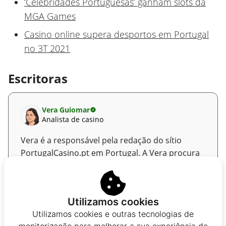
‘Celebridades Portuguesas’ ganham slots da
MGA Games
Casino online supera desportos em Portugal
no 3T 2021
Escritoras
Vera Guiomar
Analista de casino
Vera é a responsável pela redação do sítio
PortugalCasino.pt em Portugal. A Vera procura
garantir que está sempre a par do que há de
novo com as suas publicações sobre
provedores, jogos e casinos. Ela quer ajudar os
Utilizamos cookies
leitores portugueses a obter novos
Utilizamos cookies e outras tecnologias de
conhecimentos e aplicá-los enquanto jogam no
monitorização para melhorar a sua experiência de