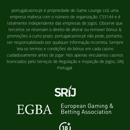
portugalcasino.pt é propriedade de Game Lounge Ltd, uma
empresa maltesa com o número de organização: C53144 e é
totalmente independente das empresas de jogos. Observe que
terceiros se reservam o direito de alterar ou remover bónus &
promoções a curto prazo. portugalcasino.pt não pode, portanto,
ser responsabilizado por qualquer informação incorreta. Sempre
leia os termos e condições do bónus em cada casino
cuidadosamente antes de jogar. Nós apenas vinculamos casinos
licenciados pelo Serviços de Regulação e Inspeção de Jogos, SRIJ
Portugal.