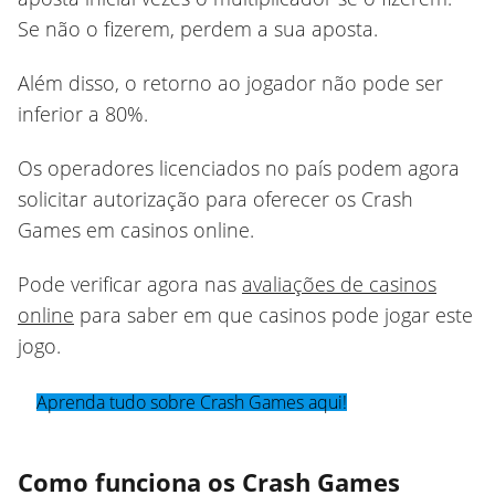
Se não o fizerem, perdem a sua aposta.
Além disso, o retorno ao jogador não pode ser
inferior a 80%.
Os operadores licenciados no país podem agora
solicitar autorização para oferecer os Crash
Games em casinos online.
Pode verificar agora nas
avaliações de casinos
online
para saber em que casinos pode jogar este
jogo.
Aprenda tudo sobre Crash Games aqui!
Como funciona os Crash Games