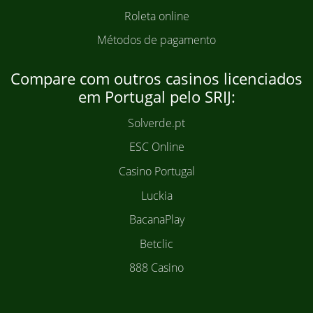
Roleta online
Métodos de pagamento
Compare com outros casinos licenciados
em Portugal pelo SRIJ:
Solverde.pt
ESC Online
Casino Portugal
Luckia
BacanaPlay
Betclic
888 Casino