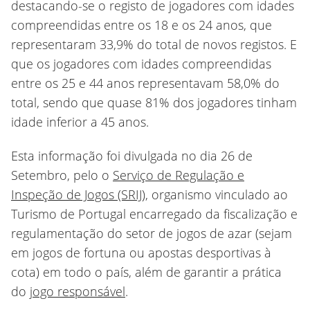
destacando-se o registo de jogadores com idades
compreendidas entre os 18 e os 24 anos, que
representaram 33,9% do total de novos registos. E
que os jogadores com idades compreendidas
entre os 25 e 44 anos representavam 58,0% do
total, sendo que quase 81% dos jogadores tinham
idade inferior a 45 anos.
Esta informação foi divulgada no dia 26 de
Setembro, pelo o
Serviço de Regulação e
Inspeção de Jogos (SRIJ)
, organismo vinculado ao
Turismo de Portugal encarregado da fiscalização e
regulamentação do setor de jogos de azar (sejam
em jogos de fortuna ou apostas desportivas à
cota) em todo o país, além de garantir a prática
do
jogo responsável
.