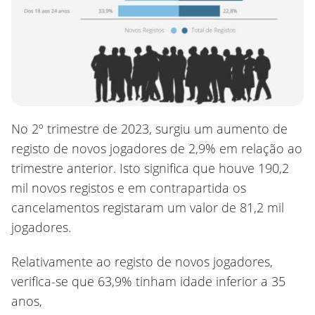
No 2º trimestre de 2023, surgiu um aumento de
registo de novos jogadores de 2,9% em relação ao
trimestre anterior. Isto significa que houve 190,2
mil novos registos e em contrapartida os
cancelamentos registaram um valor de 81,2 mil
jogadores.
Relativamente ao registo de novos jogadores,
verifica-se que 63,9% tinham idade inferior a 35
anos,