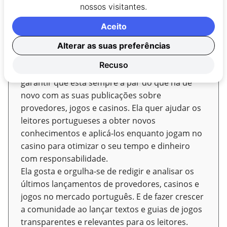
nossos visitantes.
Aceito
Vera Guiomar
Analista de casino
Alterar as suas preferências
Vera é a responsável pela redação do sítio
Recuso
PortugalCasino.pt em Portugal. A Vera procura
garantir que está sempre a par do que há de
novo com as suas publicações sobre
provedores, jogos e casinos. Ela quer ajudar os
leitores portugueses a obter novos
conhecimentos e aplicá-los enquanto jogam no
casino para otimizar o seu tempo e dinheiro
com responsabilidade.
Ela gosta e orgulha-se de redigir e analisar os
últimos lançamentos de provedores, casinos e
jogos no mercado português. E de fazer crescer
a comunidade ao lançar textos e guias de jogos
transparentes e relevantes para os leitores.