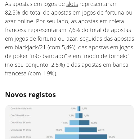
As apostas em jogos de
slots
representaram
82,5% do total de apostas em jogos de fortuna ou
azar online. Por seu lado, as apostas em roleta
francesa representaram 7,6% do total de apostas
em jogos de fortuna ou azar, seguidas das apostas
em
blackjack
/21 (com 5,4%), das apostas em jogos
de poker “não bancado” e em “modo de torneio”
(no seu conjunto, 2,5%) e das apostas em banca
francesa (com 1,9%).
Novos registos