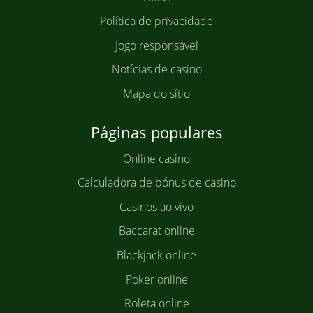
Política de privacidade
Jogo responsável
Notícias de casino
Mapa do sítio
Páginas populares
Online casino
Calculadora de bónus de casino
Casinos ao vivo
Baccarat online
Blackjack online
Poker online
Roleta online