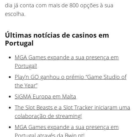
dia já conta com mais de 800 opções à sua
escolha.
Últimas notícias de casinos em
Portugal
MGA Games expande a sua presença em
Portugal!
Play’n GO ganhou o prémio “Game Studio of
the Year”
SiGMA Europa em Malta
The Slot Beasts e a Slot Tracker iniciaram uma
colaboração de streaming!
MGA Games expande a sua presença em
Portugal através da Bwin.pt!