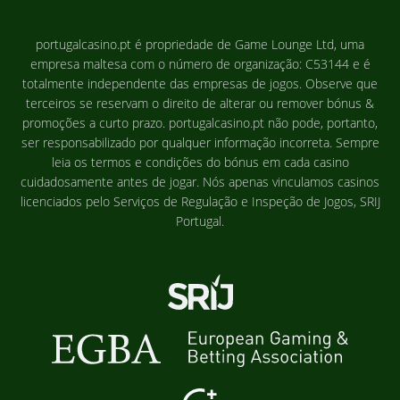
portugalcasino.pt é propriedade de Game Lounge Ltd, uma
empresa maltesa com o número de organização: C53144 e é
totalmente independente das empresas de jogos. Observe que
terceiros se reservam o direito de alterar ou remover bónus &
promoções a curto prazo. portugalcasino.pt não pode, portanto,
ser responsabilizado por qualquer informação incorreta. Sempre
leia os termos e condições do bónus em cada casino
cuidadosamente antes de jogar. Nós apenas vinculamos casinos
licenciados pelo Serviços de Regulação e Inspeção de Jogos, SRIJ
Portugal.