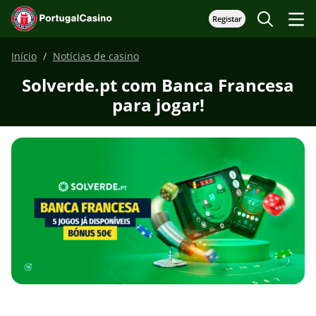
Registar
Início
Notícias de casino
Solverde.pt com Banca Francesa
para jogar!