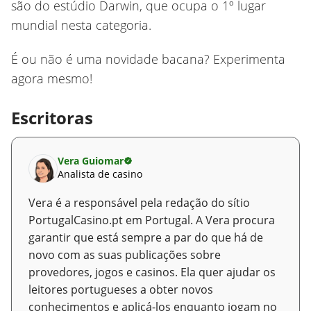
são do estúdio Darwin, que ocupa o 1º lugar
mundial nesta categoria.
É ou não é uma novidade bacana? Experimenta
agora mesmo!
Escritoras
Vera Guiomar
Analista de casino
Vera é a responsável pela redação do sítio
PortugalCasino.pt em Portugal. A Vera procura
garantir que está sempre a par do que há de
novo com as suas publicações sobre
provedores, jogos e casinos. Ela quer ajudar os
leitores portugueses a obter novos
conhecimentos e aplicá-los enquanto jogam no