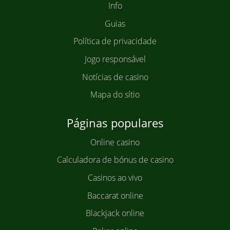
Info
Guias
Política de privacidade
Jogo responsável
Notícias de casino
Mapa do sítio
Páginas populares
Online casino
Calculadora de bónus de casino
Casinos ao vivo
Baccarat online
Blackjack online