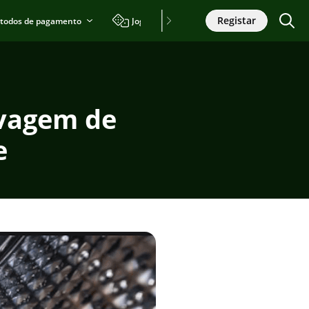
Registar
todos de pagamento
Jogos
avagem de
e