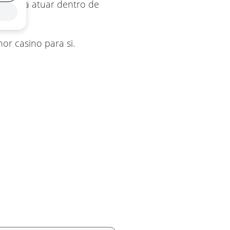
da para atuar dentro de
or casino para si.