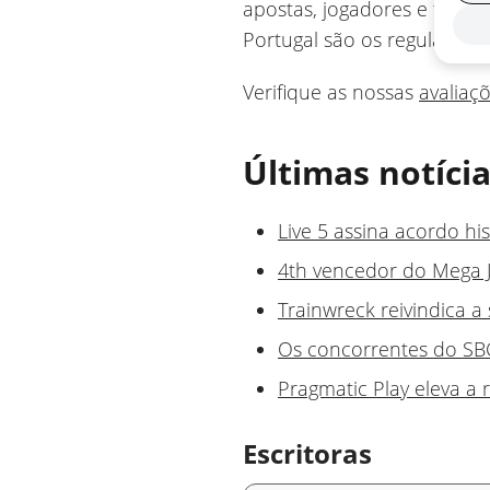
apostas, jogadores e també
Portugal são os regulament
Verifique as nossas
avaliaç
Últimas notíci
Live 5 assina acordo hi
4th vencedor do Mega 
Trainwreck reivindica 
Os concorrentes do SB
Pragmatic Play eleva a 
Escritoras