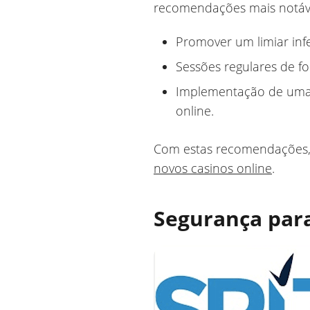
recomendações mais notáve
Promover um limiar infer
Sessões regulares de f
Implementação de uma 
online.
Com estas recomendações, a
novos casinos online
.
Segurança para