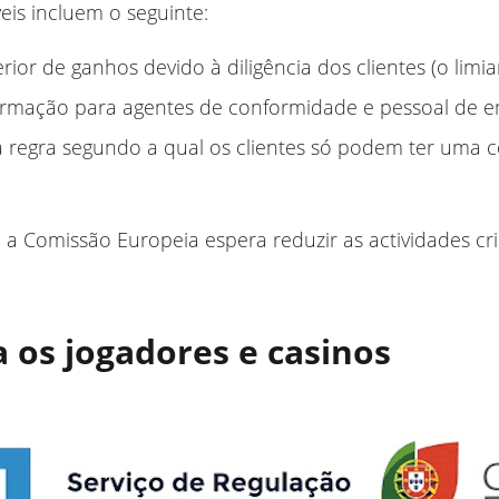
is incluem o seguinte:
ior de ganhos devido à diligência dos clientes (o limia
ormação para agentes de conformidade e pessoal de e
regra segundo a qual os clientes só podem ter uma 
 Comissão Europeia espera reduzir as actividades cri
 os jogadores e casinos