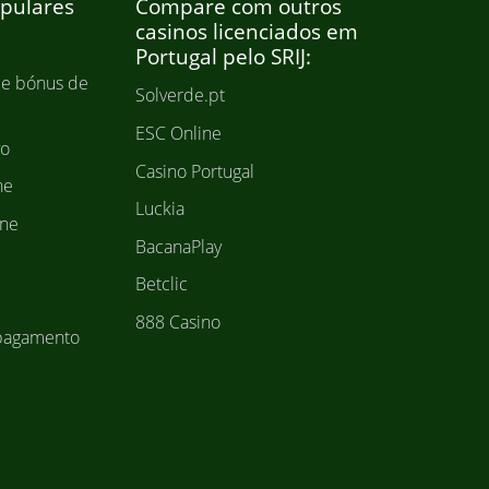
pulares
Compare com outros
casinos licenciados em
Portugal pelo SRIJ:
de bónus de
Solverde.pt
ESC Online
vo
Casino Portugal
ne
Luckia
ine
BacanaPlay
Betclic
888 Casino
pagamento