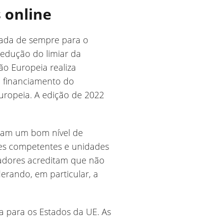
 online
evada de sempre para o
redução do limiar da
ão Europeia realiza
e financiamento do
uropeia. A edição de 2022
eram um bom nível de
des competentes e unidades
radores acreditam que não
erando, em particular, a
 para os Estados da UE. As