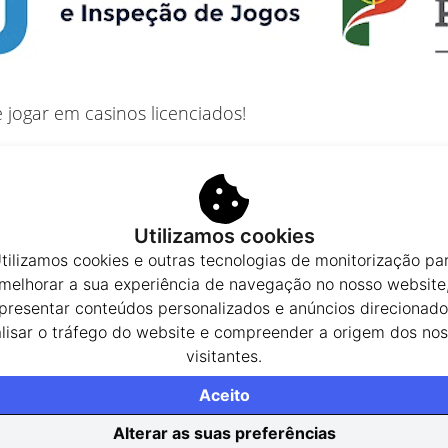
 jogar em casinos licenciados!
onsiderados
casinos legais em Portugal
, é necessária um
casinos online são de países como Malta, Gibraltar, R
eus organismos competentes, como
Malta Gaming Author
Utilizamos cookies
olo de Jogos de Alderney
e
Uk Gambling Commission 
tilizamos cookies e outras tecnologias de monitorização pa
melhorar a sua experiência de navegação no nosso website
ados pela nossa equipa são licenciados e devidament
presentar conteúdos personalizados e anúncios direcionado
 de Regulação e Inspeção de Jogos Portugal
. Este é o o
lisar o tráfego do website e compreender a origem dos no
o jogo, detendo poderes de controlo, inspeção, regula
visitantes.
Aceito
nstituto do Turismo de Portugal, I.P. e garante toda a
Alterar as suas preferências