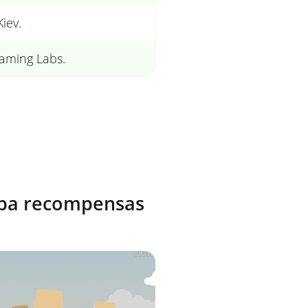
iev.
aming Labs.
ceba recompensas