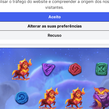
t com um formato de sete linhas por sete colunas e p
lisar o tráfego do website e compreender a origem dos no
melha-se a um típico jogo de arcada. Basta derrotar o 
visitantes.
adas grátis. As rodadas grátis começam com um bónus
Aceito
tórios.
Alterar as suas preferências
Recuso
– Use rodadas grátis e multiplicado