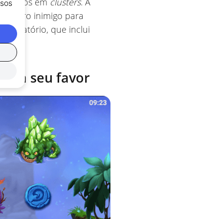
agamentos em
clusters
. A
ssos
primeiro inimigo para
 aleatório, que inclui
res a seu favor