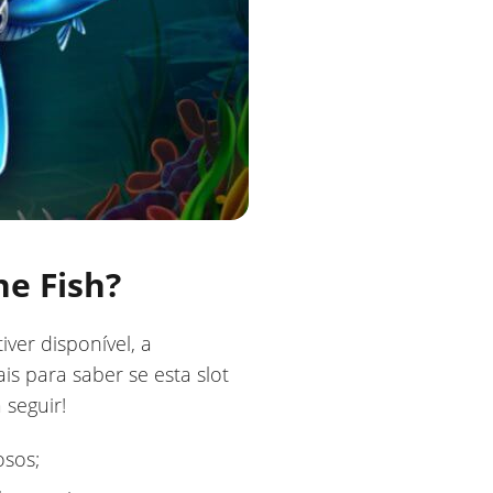
he Fish?
er disponível, a
is para saber se esta slot
 seguir!
osos;