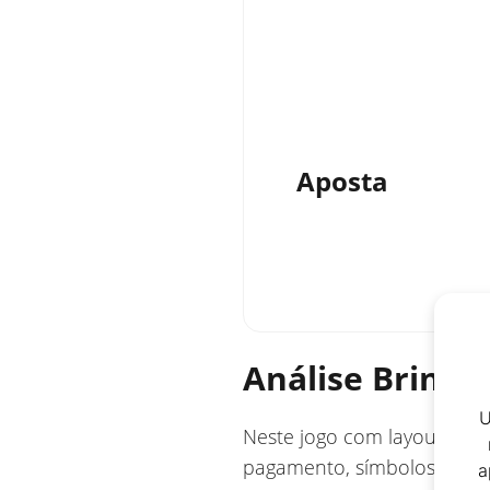
Aposta
Análise Bring i
U
Neste jogo com layout 5×3,
pagamento, símbolos vibran
a