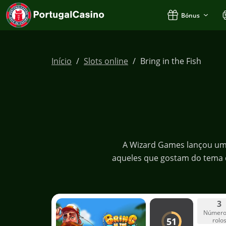
Bónus
Início
Slots online
Bring in the Fish
A Wizard Games lançou uma
aqueles que gostam do tema d
3
Número
51
rolo