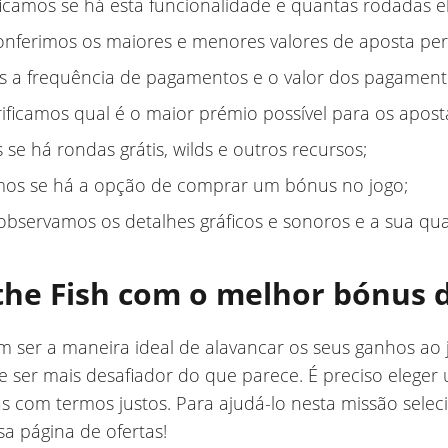
ficamos se há esta funcionalidade e quantas rodadas e
conferimos os maiores e menores valores de aposta per
s a frequência de pagamentos e o valor dos pagamen
erificamos qual é o maior prémio possível para os apos
se há rondas grátis, wilds e outros recursos;
mos se há a opção de comprar um bónus no jogo;
 observamos os detalhes gráficos e sonoros e a sua qu
 the Fish com o melhor bónus 
ser a maneira ideal de alavancar os seus ganhos ao j
de ser mais desafiador do que parece. É preciso elege
tas com termos justos. Para ajudá-lo nesta missão sel
a página de ofertas!