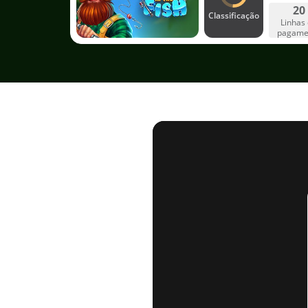
20
Classificação
Linhas
pagame