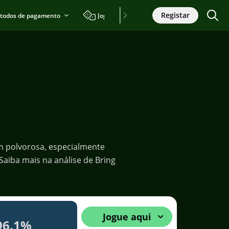
Registar
todos de pagamento
Jogos
m polvorosa, especialmente
aiba mais na análise de Bring
Jogue aqui
96.1%