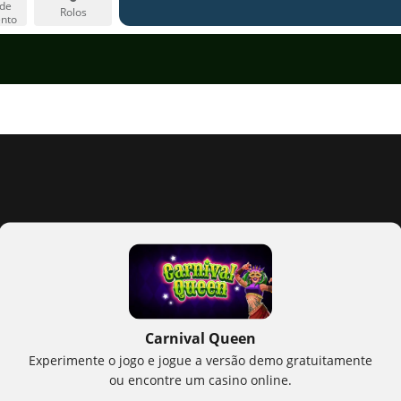
 de
Rolos
nto
Carnival Queen
Experimente o jogo e jogue a versão demo gratuitamente
ou encontre um casino online.