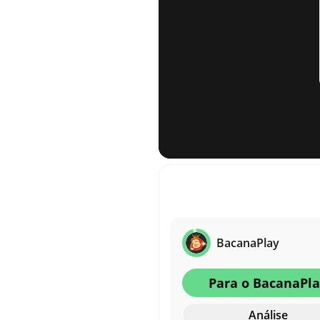
BacanaPlay
Para o BacanaPl
Análise