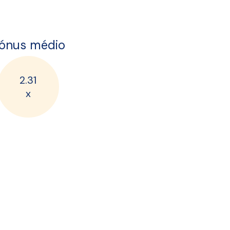
ónus médio
2.31
x