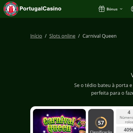
Bónus
Início
Slots online
Carnival Queen
Se o tédio bateu à porta 
perfeita para o f
4
Número
57
rolo
409
Classificação