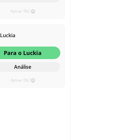
Aplicar T&C
Luckia
Para o Luckia
Análise
Aplicar T&C