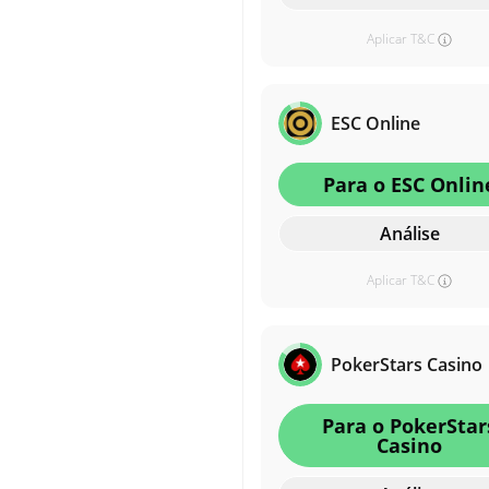
Aplicar T&C
ESC Online
Para o ESC Onlin
Análise
Aplicar T&C
PokerStars Casino
Para o PokerStar
Casino