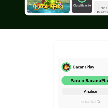
-
Classificação
Linhas
pagame
BacanaPlay
Para o BacanaPl
Análise
Aplicar T&C