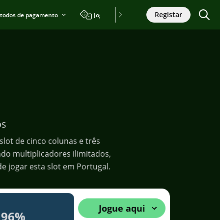
Registar
todos de pagamento
Jogos
os
lot de cinco colunas e três
do multiplicadores ilimitados,
e jogar esta slot em Portugal.
Jogue aqui
96%