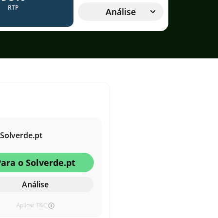
RTP
Análise
Solverde.pt
ara o Solverde.pt
Análise
Aplicar T&C