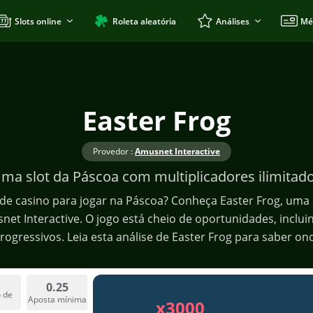
Slots online
Roleta aleatória
Análises
Mé
Easter Frog
Provedor :
Amusnet Interactive
ma slot da Páscoa com multiplicadores ilimitad
de casino para jogar na Páscoa? Conheça Easter Frog, uma s
net Interactive. O jogo está cheio de oportunidades, incluin
rogressivos. Leia esta análise de Easter Frog para saber ond
0.25
 de
Aposta mínima
x3000
s