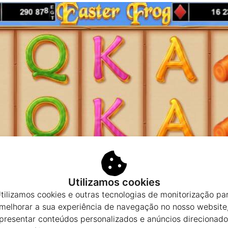
Utilizamos cookies
tilizamos cookies e outras tecnologias de monitorização pa
melhorar a sua experiência de navegação no nosso website
presentar conteúdos personalizados e anúncios direcionado