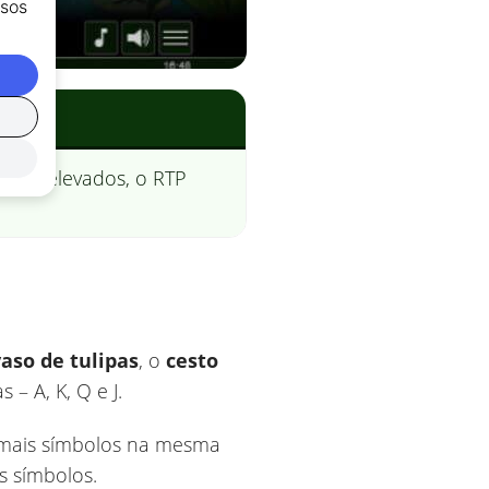
ssos
mente elevados, o RTP
vaso de tulipas
, o
cesto
s – A, K, Q e J.
u mais símbolos na mesma
s símbolos.