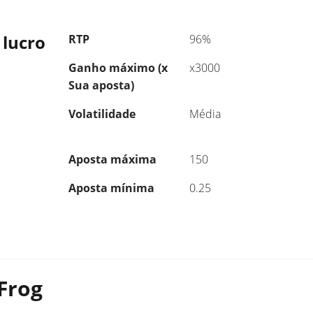
 lucro
RTP
96%
Ganho máximo (x
x3000
Sua aposta)
Volatilidade
Média
Aposta máxima
150
Aposta mínima
0.25
 Frog