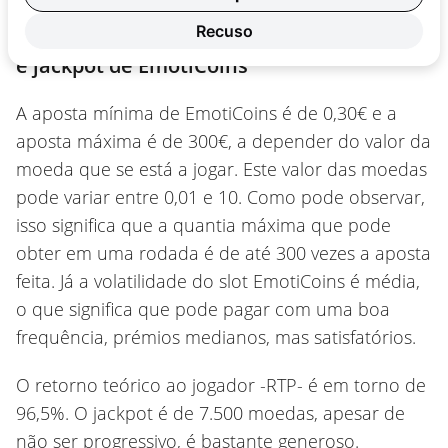
Recuso
Aposta mínima/máxima, volatilidade, RTP
e jackpot de EmotiCoins
A aposta mínima de EmotiCoins é de 0,30€ e a
aposta máxima é de 300€, a depender do valor da
moeda que se está a jogar. Este valor das moedas
pode variar entre 0,01 e 10. Como pode observar,
isso significa que a quantia máxima que pode
obter em uma rodada é de até 300 vezes a aposta
feita. Já a volatilidade do slot EmotiCoins é média,
o que significa que pode pagar com uma boa
frequência, prémios medianos, mas satisfatórios.
O retorno teórico ao jogador -RTP- é em torno de
96,5%. O jackpot é de 7.500 moedas, apesar de
não ser progressivo, é bastante generoso.