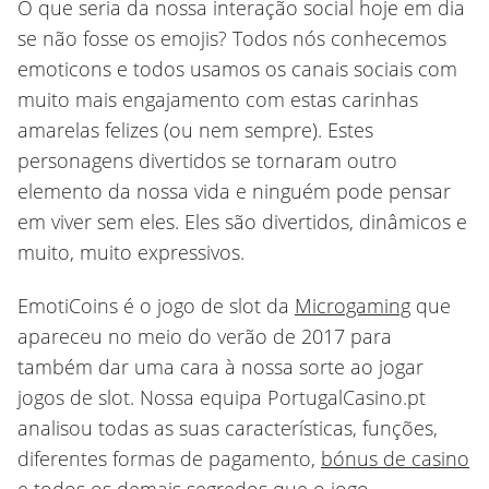
O que seria da nossa interação social hoje em dia
se não fosse os emojis? Todos nós conhecemos
emoticons e todos usamos os canais sociais com
muito mais engajamento com estas carinhas
amarelas felizes (ou nem sempre). Estes
personagens divertidos se tornaram outro
elemento da nossa vida e ninguém pode pensar
em viver sem eles. Eles são divertidos, dinâmicos e
muito, muito expressivos.
EmotiCoins é o jogo de slot da
Microgaming
que
apareceu no meio do verão de 2017 para
também dar uma cara à nossa sorte ao jogar
jogos de slot. Nossa equipa PortugalCasino.pt
analisou todas as suas características, funções,
diferentes formas de pagamento,
bónus de casino