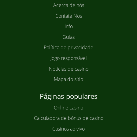
Acerca de nós
Contate Nos
Info
Guias
Política de privacidade
Jogo responsável
Notícias de casino
Mapa do sítio
Páginas populares
Online casino
Calculadora de bónus de casino
Casinos ao vivo