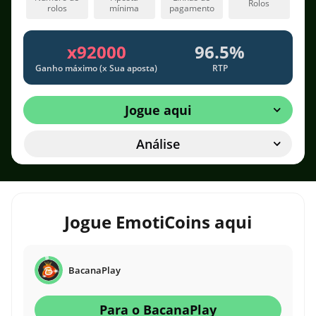
Rolos
rolos
mínima
pagamento
x92000
96.5%
Ganho máximo (x Sua aposta)
RTP
Jogue aqui
Análise
Jogue EmotiCoins aqui
BacanaPlay
Para o BacanaPlay