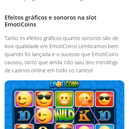
Efeitos gráficos e sonoros na slot
EmotiCoins
Tanto os efeitos gráficos quanto sonoros são de
boa qualidade em EmotiCoins! Lembramos bem
quando foi lançada e o sucesso que EmotiCoins
causou, tanto que ainda não saiu dos trendings
de casinos online em todo os cantos!