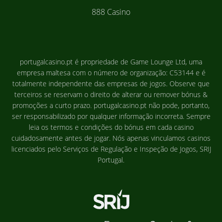
888 Casino
portugalcasino.pt é propriedade de Game Lounge Ltd, uma
empresa maltesa com o número de organização: C53144 e é
totalmente independente das empresas de jogos. Observe que
terceiros se reservam o direito de alterar ou remover bónus &
promoções a curto prazo. portugalcasino.pt não pode, portanto,
ser responsabilizado por qualquer informação incorreta. Sempre
leia os termos e condições do bónus em cada casino
cuidadosamente antes de jogar. Nós apenas vinculamos casinos
licenciados pelo Serviços de Regulação e Inspeção de Jogos, SRIJ
Portugal.