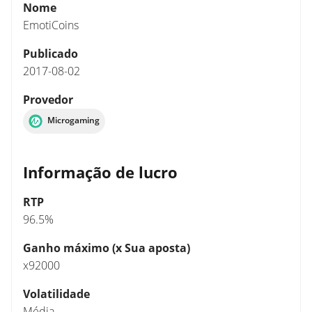
Nome
EmotiCoins
Publicado
2017-08-02
Provedor
Microgaming
Informação de lucro
RTP
96.5%
Ganho máximo (x Sua aposta)
x92000
Volatilidade
Média