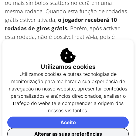
ou mais símbolos scatters no ecrã em uma
mesma rodada. Quando esta função de rodadas
grátis estiver ativada,
o jogador receberá 10
rodadas de giros grátis.
Porém, após activar
esta rodada, não é possível reativá-la, pois é
contínua e não repetitiva.
O que realmente faz essas rodadas grátis valer a
Utilizamos cookies
pena é o recurso
Wild Stickers.
Este recurso é
Utilizamos cookies e outras tecnologias de
ativado com seu primeiro giro extra e
monitorização para melhorar a sua experiência de
permanecerá lá até o final. Além disso, na terceira,
navegação no nosso website, apresentar conteúdos
quinta, sétima e nona rodada, um símbolo wild
personalizados e anúncios direcionados, analisar o
adicional aparecerá… Isso significa que na última
tráfego do website e compreender a origem dos
nossos visitantes.
rodada (décima), poderá obter um total de 5
símbolos WILD no ecrã! O que pode aumentar e
Aceito
muito seus lucros!
Alterar as suas preferências