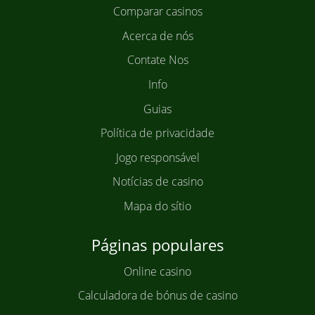
Comparar casinos
Acerca de nós
Contate Nos
Info
Guias
Política de privacidade
Jogo responsável
Notícias de casino
Mapa do sítio
Páginas populares
Online casino
Calculadora de bónus de casino