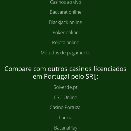
Casinos ao vivo
Baccarat online
Blackjack online
Poker online
Roleta online
Métodos de pagamento
Compare com outros casinos licenciados
em Portugal pelo SRIJ:
Solverde.pt
ESC Online
Casino Portugal
Luckia
BacanaPlay