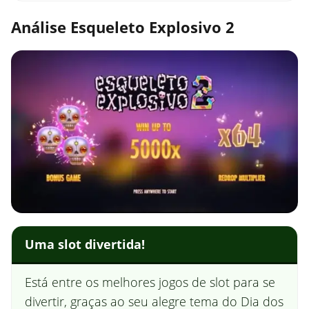
Análise Esqueleto Explosivo 2
Uma slot divertida!
Está entre os melhores jogos de slot para se
divertir, graças ao seu alegre tema do Dia dos