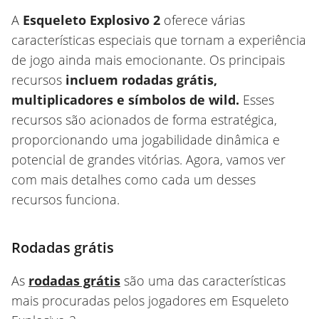
A
Esqueleto Explosivo 2
oferece várias
características especiais que tornam a experiência
de jogo ainda mais emocionante. Os principais
recursos
incluem rodadas grátis,
multiplicadores e símbolos de wild.
Esses
recursos são acionados de forma estratégica,
proporcionando uma jogabilidade dinâmica e
potencial de grandes vitórias. Agora, vamos ver
com mais detalhes como cada um desses
recursos funciona.
Rodadas grátis
As
rodadas grátis
são uma das características
mais procuradas pelos jogadores em Esqueleto