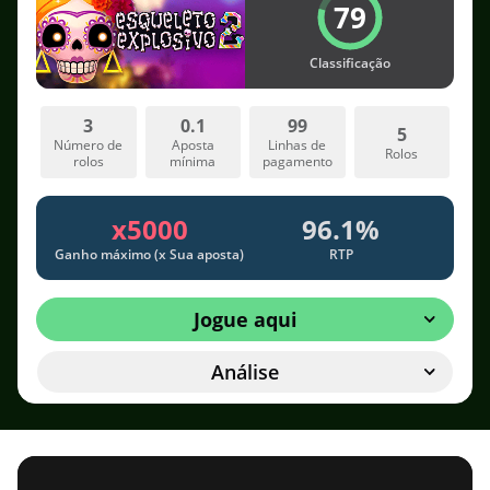
79
Classificação
3
0.1
99
5
Número de
Aposta
Linhas de
Rolos
rolos
mínima
pagamento
x5000
96.1%
Ganho máximo (x Sua aposta)
RTP
Jogue aqui
Análise