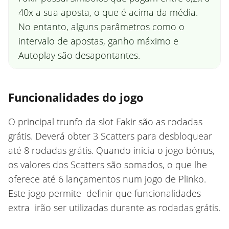
40x a sua aposta, o que é acima da média.
No entanto, alguns parâmetros como o
intervalo de apostas, ganho máximo e
Autoplay são desapontantes.
Funcionalidades do jogo
O principal trunfo da slot Fakir são as rodadas
grátis. Deverá obter 3 Scatters para desbloquear
até 8 rodadas grátis. Quando inicia o jogo bónus,
os valores dos Scatters são somados, o que lhe
oferece até 6 lançamentos num jogo de Plinko.
Este jogo permite definir que funcionalidades
extra irão ser utilizadas durante as rodadas grátis.