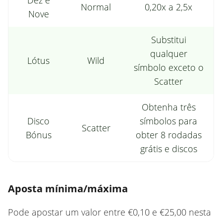
Dez e
Normal
0,20x a 2,5x
Nove
Substitui
qualquer
Lótus
Wild
símbolo exceto o
Scatter
Obtenha três
Disco
símbolos para
Scatter
Bónus
obter 8 rodadas
grátis e discos
Aposta mínima/máxima
Pode apostar um valor entre €0,10 e €25,00 nesta