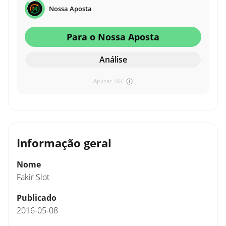
Nossa Aposta
Para o Nossa Aposta
Análise
Aplicar T&C
Informação geral
Nome
Fakir Slot
Publicado
2016-05-08