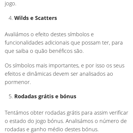
jogo.
Wilds e Scatters
Avaliámos o efeito destes símbolos e
funcionalidades adicionais que possam ter, para
que saiba o quão benéficos são.
Os símbolos mais importantes, e por isso os seus
efeitos e dinâmicas devem ser analisados ao
pormenor.
Rodadas grátis e bónus
Tentámos obter rodadas grátis para assim verificar
o estado do jogo bónus. Analisámos o número de
rodadas e ganho médio destes bónus.