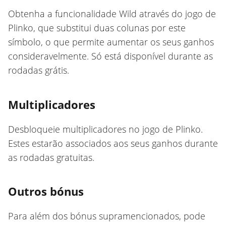
Obtenha a funcionalidade Wild através do jogo de
Plinko, que substitui duas colunas por este
símbolo, o que permite aumentar os seus ganhos
consideravelmente. Só está disponível durante as
rodadas grátis.
Multiplicadores
Desbloqueie multiplicadores no jogo de Plinko.
Estes estarão associados aos seus ganhos durante
as rodadas gratuitas.
Outros bónus
Para além dos bónus supramencionados, pode