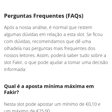
Perguntas Frequentes (FAQs)
Após a nossa análise, é normal que restem
algumas dúvidas em relação a esta slot. Se ficou
com dúvidas, recomendamos que dê uma
olhadela nas perguntas mais frequentes dos
nossos leitores. Assim, poderá saber tudo sobre a
slot Fakir, o que pode ajudar a tomar uma decisão
informada:
Qual é a aposta mínima máxima em
Fakir?
Nesta slot pode apostar um mínimo de €0,10 e
um máximo de €25,00.