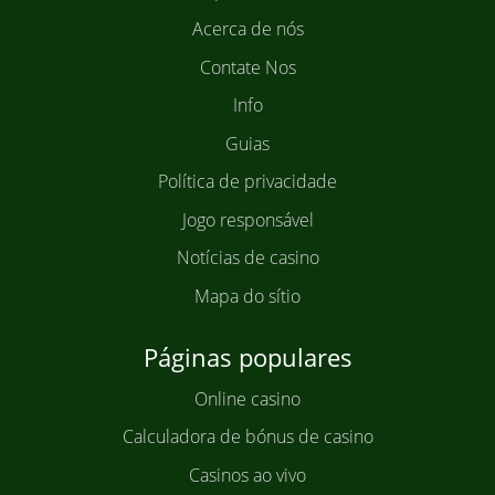
Acerca de nós
Contate Nos
Info
Guias
Política de privacidade
Jogo responsável
Notícias de casino
Mapa do sítio
Páginas populares
Online casino
Calculadora de bónus de casino
Casinos ao vivo