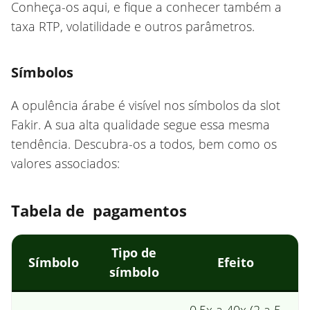
Conheça-os aqui, e fique a conhecer também a
taxa RTP, volatilidade e outros parâmetros.
Símbolos
A opulência árabe é visível nos símbolos da slot
Fakir. A sua alta qualidade segue essa mesma
tendência. Descubra-os a todos, bem como os
valores associados:
Tabela de pagamentos
Tipo de
Símbolo
Efeito
símbolo