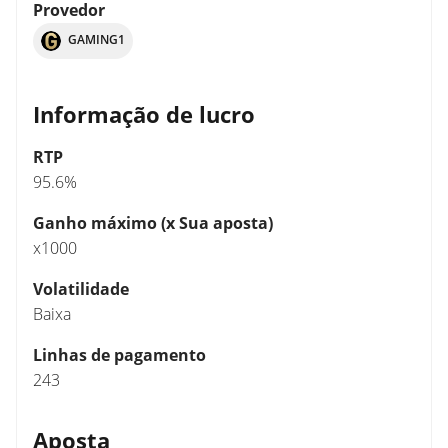
Provedor
GAMING1
Informação de lucro
RTP
95.6%
Ganho máximo (x Sua aposta)
x1000
Volatilidade
Baixa
Linhas de pagamento
243
Aposta