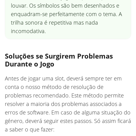
louvar. Os símbolos são bem desenhados e
enquadram-se perfeitamente com o tema. A
trilha sonora é repetitiva mas nada
incomodativa.
Soluções se Surgirem Problemas
Durante o Jogo
Antes de jogar uma slot, deverá sempre ter em
conta o nosso método de resolução de
problemas recomendado. Este método permite
resolver a maioria dos problemas associados a
erros de software. Em caso de alguma situação do
género, deverá seguir estes passos. Só assim ficará
a saber o que fazer: