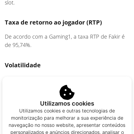
slot.
Taxa de retorno ao jogador (RTP)
De acordo com a Gaming1, a taxa RTP de Fakir é
de 95,74%.
Volatilidade
Esta slot possui uma volatilidade média.
Frequência de ganhos
Utilizamos cookies
Utilizamos cookies e outras tecnologias de
A frequência de ganhos não é anunciada pela
monitorização para melhorar a sua experiência de
Gaming1.
navegação no nosso website, apresentar conteúdos
personalizados e anúncios direcionados, analisar o