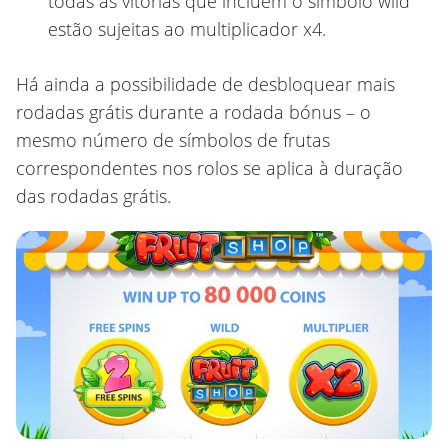
todas as vitórias que incluem o símbolo wild
estão sujeitas ao multiplicador x4.
Há ainda a possibilidade de desbloquear mais
rodadas grátis durante a rodada bónus – o
mesmo número de símbolos de frutas
correspondentes nos rolos se aplica à duração
das rodadas grátis.