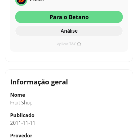
Para o Betano
Análise
Aplicar T&C
Informação geral
Nome
Fruit Shop
Publicado
2011-11-11
Provedor