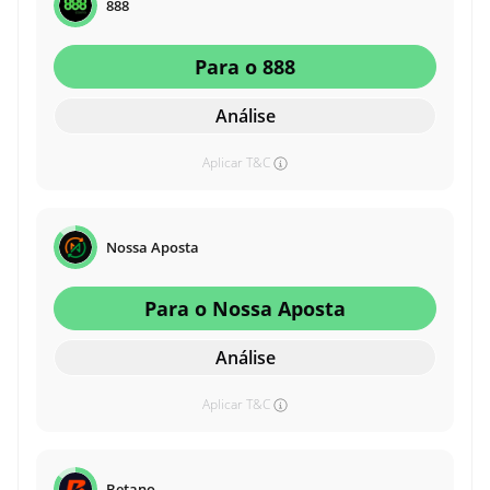
888
Para o 888
Análise
Aplicar T&C
Nossa Aposta
Para o Nossa Aposta
Análise
Aplicar T&C
Betano