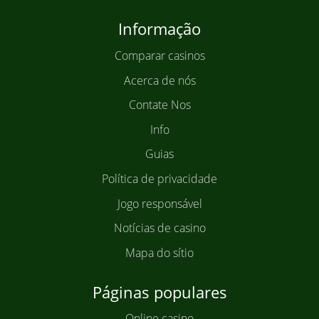
Informação
Comparar casinos
Acerca de nós
Contate Nos
Info
Guias
Política de privacidade
Jogo responsável
Notícias de casino
Mapa do sítio
Páginas populares
Online casino