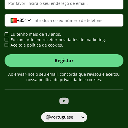
+351
Eu tenho mais de 18 anos.
Eu concordo em receber novidades de marketing.
Aceito a política de cookies.
Registar
Ao enviar-nos o seu email, concorda que revisou e aceitou
nossa política de privacidade e cookies.
Portuguese