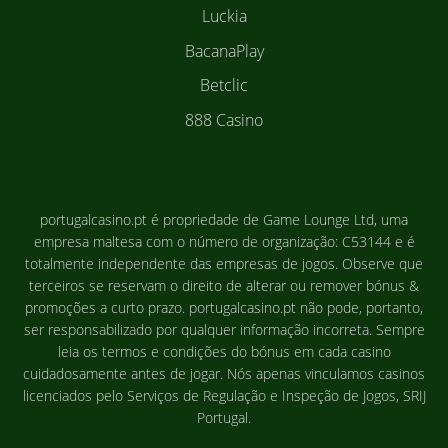
Luckia
BacanaPlay
Betclic
888 Casino
portugalcasino.pt é propriedade de Game Lounge Ltd, uma
empresa maltesa com o número de organização: C53144 e é
totalmente independente das empresas de jogos. Observe que
terceiros se reservam o direito de alterar ou remover bónus &
promoções a curto prazo. portugalcasino.pt não pode, portanto,
ser responsabilizado por qualquer informação incorreta. Sempre
leia os termos e condições do bónus em cada casino
cuidadosamente antes de jogar. Nós apenas vinculamos casinos
licenciados pelo Serviços de Regulação e Inspeção de Jogos, SRIJ
Portugal.