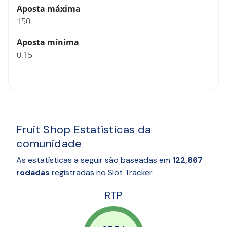
Aposta máxima
150
Aposta mínima
0.15
Fruit Shop Estatísticas da
comunidade
As estatísticas a seguir são baseadas em
122,867
rodadas
registradas no Slot Tracker.
RTP