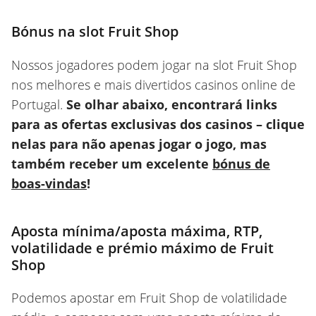
Bónus na slot Fruit Shop
Nossos jogadores podem jogar na slot Fruit Shop
nos melhores e mais divertidos casinos online de
Portugal.
Se olhar abaixo, encontrará links
para as ofertas exclusivas dos casinos – clique
nelas para não apenas jogar o jogo, mas
também receber um excelente
bónus de
boas-vindas
!
Aposta mínima/aposta máxima, RTP,
volatilidade e prémio máximo de Fruit
Shop
Podemos apostar em Fruit Shop de volatilidade