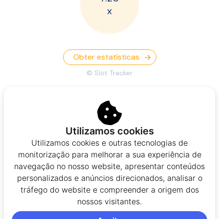
x
Obter estatísticas
© Slot Tracker
Análise Fruit Shop
Utilizamos cookies
Provavelmente não há um desenvolvedor de jogos
Utilizamos cookies e outras tecnologias de
que, em algum momento, não tenha tentado
monitorização para melhorar a sua experiência de
reviver uma slot de fruta clássica em um jogo de
navegação no nosso website, apresentar conteúdos
personalizados e anúncios direcionados, analisar o
slot moderno. No lançamento de 2011 de Fruit
tráfego do website e compreender a origem dos
Shop, a
NetEnt
combinou a viagem a uma
nossos visitantes.
mercearia com um passeio em um casino em um