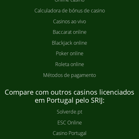
Calculadora de bónus de casino
Casinos ao vivo
Baccarat online
Blackjack online
Poker online
Roleta online
Métodos de pagamento
Compare com outros casinos licenciados
em Portugal pelo SRIJ:
Solverde.pt
ESC Online
Casino Portugal