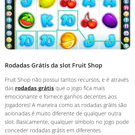
Rodadas Grátis da slot Fruit Shop
Fruit Shop não possui tantos recursos, e é através
das
rodadas grátis
que o jogo fica mais
emocionante e fornece ganhos decentes aos
jogadores! A maneira como as rodadas grátis são
acionadas é muito diferente de qualquer outra
slot. Basicamente, qualquer símbolo no jogo pode
conceder rodadas grátis em diferentes