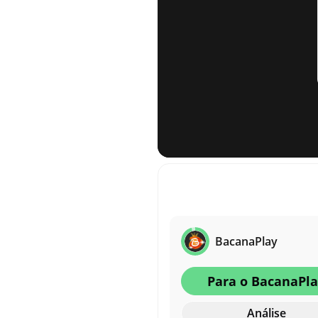
BacanaPlay
Para o BacanaPl
Análise