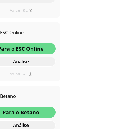
Aplicar T&C
ESC Online
Para o ESC Online
Análise
Aplicar T&C
Betano
Para o Betano
Análise