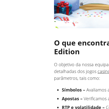
O que encontra
Edition
O objetivo da nossa equipa
detalhadas dos jogos
casin
parâmetros, tais como:
Símbolos –
Avaliamos a
Apostas –
Verificamos 
RTP e volatilidade –
C