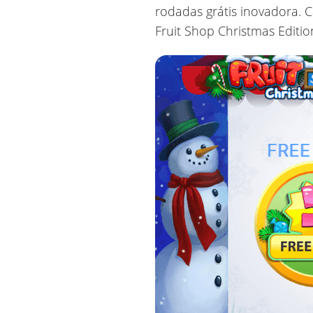
rodadas grátis inovadora. C
Fruit Shop Christmas Editio