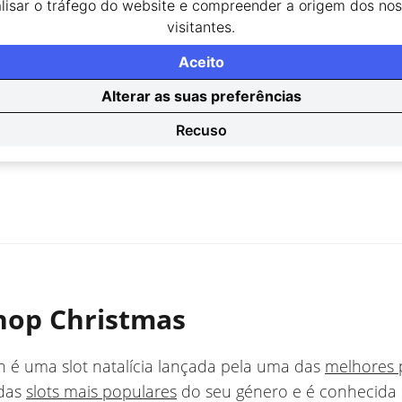
lisar o tráfego do website e compreender a origem dos no
visitantes.
Linhas de
15
pagamento
Aceito
Alterar as suas preferências
Aposta máxima
150
Recuso
Aposta mínima
0.1
Shop Christmas
on é uma slot natalícia lançada pela uma das
melhores 
 das
slots mais populares
do seu género e é conhecida 