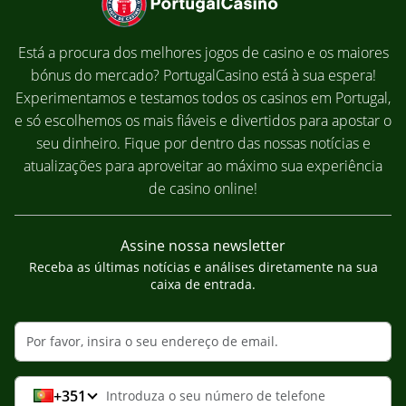
Está a procura dos melhores jogos de casino e os maiores
bónus do mercado? PortugalCasino está à sua espera!
Experimentamos e testamos todos os casinos em Portugal,
e só escolhemos os mais fiáveis e divertidos para apostar o
seu dinheiro. Fique por dentro das nossas notícias e
atualizações para aproveitar ao máximo sua experiência
de casino online!
Assine nossa newsletter
Receba as últimas notícias e análises diretamente na sua
caixa de entrada.
+351