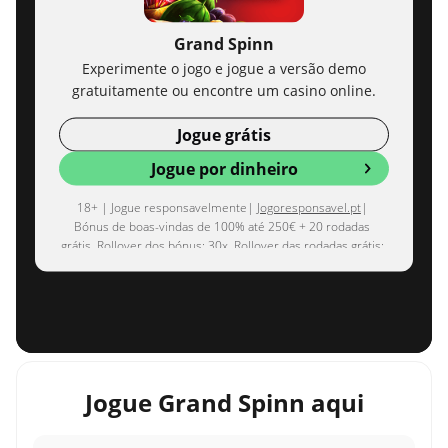
Grand Spinn
Experimente o jogo e jogue a versão demo
gratuitamente ou encontre um casino online.
Jogue grátis
Jogue por dinheiro
18+ | Jogue responsavelmente|
Jogoresponsavel.pt
|
Bónus de boas-vindas de 100% até 250€ + 20 rodadas
grátis. Rollover dos bónus: 30x. Rollover das rodadas grátis:
60x. Validade: 30 dias.|
Regras e condições se aplicam
Jogue Grand Spinn aqui