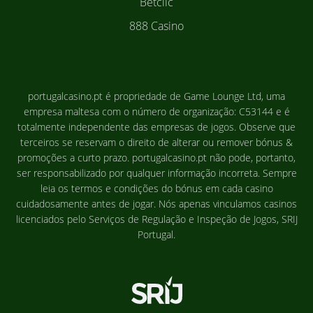
Betclic
888 Casino
portugalcasino.pt é propriedade de Game Lounge Ltd, uma
empresa maltesa com o número de organização: C53144 e é
totalmente independente das empresas de jogos. Observe que
terceiros se reservam o direito de alterar ou remover bónus &
promoções a curto prazo. portugalcasino.pt não pode, portanto,
ser responsabilizado por qualquer informação incorreta. Sempre
leia os termos e condições do bónus em cada casino
cuidadosamente antes de jogar. Nós apenas vinculamos casinos
licenciados pelo Serviços de Regulação e Inspeção de Jogos, SRIJ
Portugal.