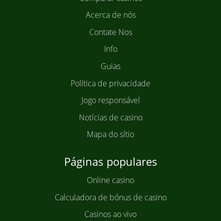
Acerca de nós
Contate Nos
Info
Guias
Política de privacidade
Jogo responsável
Notícias de casino
Mapa do sítio
Páginas populares
Online casino
Calculadora de bónus de casino
Casinos ao vivo