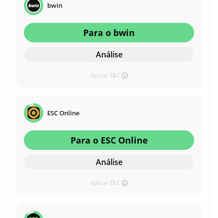
bwin
Para o bwin
Análise
Aplicar T&C
ESC Online
Para o ESC Online
Análise
Aplicar T&C