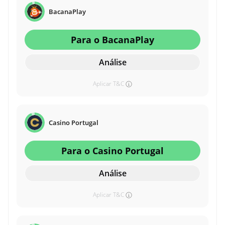
BacanaPlay
Para o BacanaPlay
Análise
Aplicar T&C
Casino Portugal
Para o Casino Portugal
Análise
Aplicar T&C