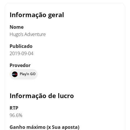
Informação geral
Nome
Hugo’s Adventure
Publicado
2019-09-04
Provedor
Play’n GO
Informação de lucro
RTP
96.6%
Ganho máximo (x Sua aposta)