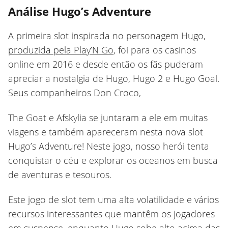
Análise Hugo’s Adventure
A primeira slot inspirada no personagem Hugo,
produzida pela Play’N Go
, foi para os casinos
online em 2016 e desde então os fãs puderam
apreciar a nostalgia de Hugo, Hugo 2 e Hugo Goal.
Seus companheiros Don Croco,
The Goat e Afskylia se juntaram a ele em muitas
viagens e também apareceram nesta nova slot
Hugo’s Adventure! Neste jogo, nosso herói tenta
conquistar o céu e explorar os oceanos em busca
de aventuras e tesouros.
Este jogo de slot tem uma alta volatilidade e vários
recursos interessantes que mantêm os jogadores
em suspense, enquanto Hugo sobe alto acima das