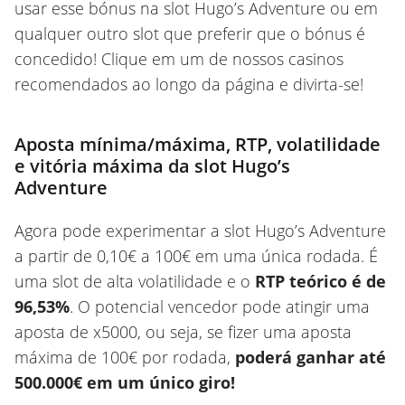
usar esse bónus na slot Hugo’s Adventure ou em
qualquer outro slot que preferir que o bónus é
concedido! Clique em um de nossos casinos
recomendados ao longo da página e divirta-se!
Aposta mínima/máxima, RTP, volatilidade
e vitória máxima da slot Hugo’s
Adventure
Agora pode experimentar a slot Hugo’s Adventure
a partir de 0,10€ a 100€ em uma única rodada. É
uma slot de alta volatilidade e o
RTP teórico é de
96,53%
. O potencial vencedor pode atingir uma
aposta de x5000, ou seja, se fizer uma aposta
máxima de 100€ por rodada,
poderá ganhar até
500.000€ em um único giro!