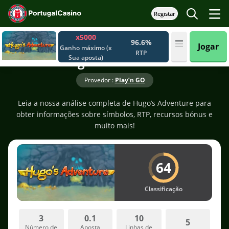
Registar
x5000
Início
Slots online
96.6%
Jogar
Ganho máximo (x
RTP
Hugo’s Adventure
Sua aposta)
Provedor :
Play’n GO
Leia a nossa análise completa de Hugo’s Adventure para
obter informações sobre símbolos, RTP, recursos bónus e
muito mais!
64
Classificação
3
0.1
10
5
Número de
Aposta
Linhas de