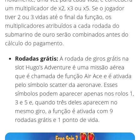
um multiplicador de x2, x3 ou x5. Se o jogador
tiver 2 ou 3 vidas até o final da função, os
multiplicadores atribuídos a cada rodada do
submarino de ouro serão combinados antes do
cálculo do pagamento.
Rodadas grátis:
A rodada de giros grátis na
slot Hugo’s Adventure é uma missão aérea
que é chamada de função Air Ace e é ativada
pelo símbolo scatter da aeronave. Esses
símbolos podem aparecer apenas nos rolos 1,
3 e 5 e, quando três deles aparecem no
mesmo giro, a função é ativada com 9
rodadas grátis e 1 ponto de vida.