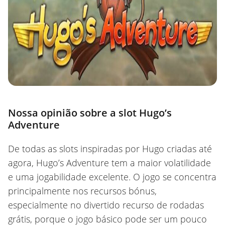
Nossa opinião sobre a slot Hugo’s
Adventure
De todas as slots inspiradas por Hugo criadas até
agora, Hugo’s Adventure tem a maior volatilidade
e uma jogabilidade excelente. O jogo se concentra
principalmente nos recursos bónus,
especialmente no divertido recurso de rodadas
grátis, porque o jogo básico pode ser um pouco