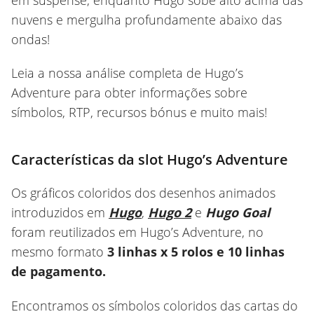
nuvens e mergulha profundamente abaixo das
ondas!
Leia a nossa análise completa de Hugo’s
Adventure para obter informações sobre
símbolos, RTP, recursos bónus e muito mais!
Características da slot Hugo’s Adventure
Os gráficos coloridos dos desenhos animados
introduzidos em
Hugo
,
Hugo 2
e
Hugo Goal
foram reutilizados em Hugo’s Adventure, no
mesmo formato
3 linhas x 5 rolos e 10 linhas
de pagamento.
Encontramos os símbolos coloridos das cartas do