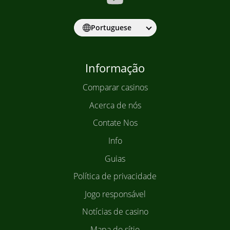
Portuguese
Informação
Comparar casinos
Acerca de nós
Contate Nos
Info
Guias
Política de privacidade
Jogo responsável
Notícias de casino
Mapa do sítio