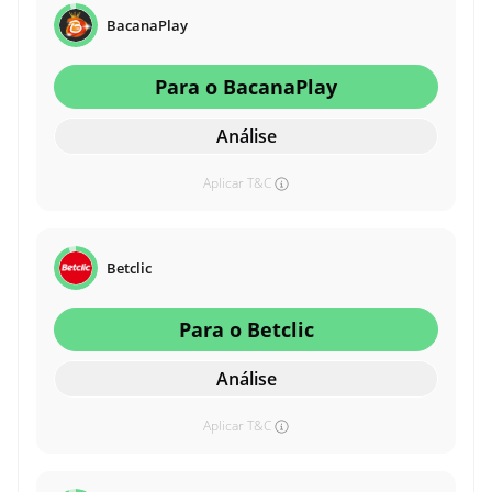
BacanaPlay
Para o BacanaPlay
Análise
Aplicar T&C
Betclic
Para o Betclic
Análise
Aplicar T&C