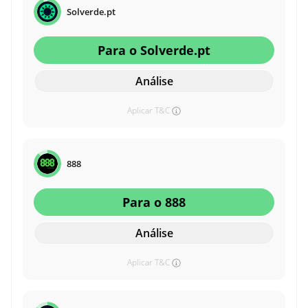
Solverde.pt
Para o Solverde.pt
Análise
Aplicar T&C
888
Para o 888
Análise
Aplicar T&C