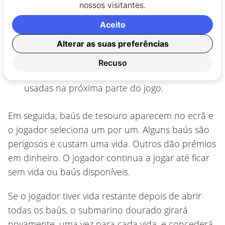
d’água e para ativá-lo, o jogador deve
nossos visitantes.
combinar 2 símbolos de submarinos, que
Aceito
nesse slot desempenham o papel de símbolo
Alterar as suas preferências
scatter. Esses símbolos só podem aparecer
nos rolos 2 e 4. O jogador recebe 1 a 3 vidas
Recuso
enquanto o submarino gira. As vidas são
usadas na próxima parte do jogo.
Em seguida, baús de tesouro aparecem no ecrã e
o jogador seleciona um por um. Alguns baús são
perigosos e custam uma vida. Outros dão prémios
em dinheiro. O jogador continua a jogar até ficar
sem vida ou baús disponíveis.
Se o jogador tiver vida restante depois de abrir
todas os baús, o submarino dourado girará
novamente, uma vez para cada vida, e concederá