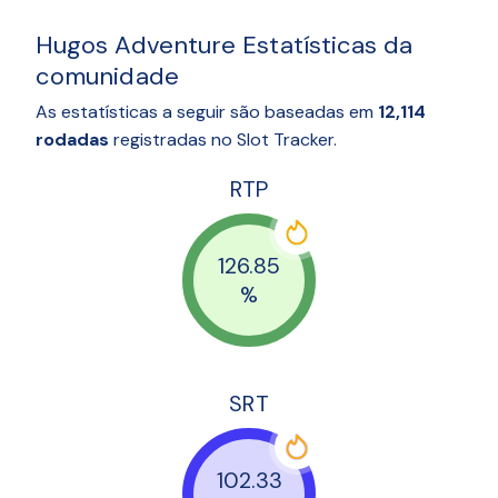
Hugos Adventure Estatísticas da
comunidade
As estatísticas a seguir são baseadas em
12,114
rodadas
registradas no Slot Tracker.
RTP
126.85
%
SRT
102.33