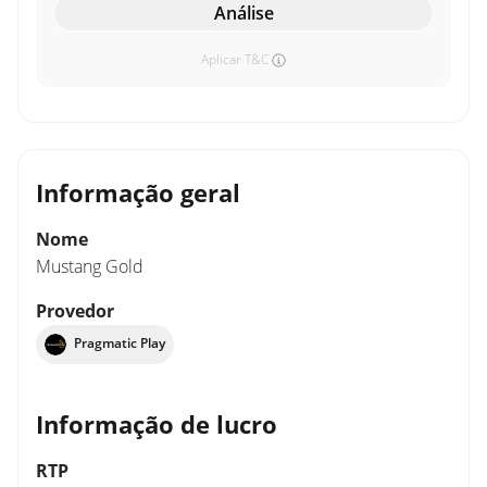
Análise
Aplicar T&C
Informação geral
Nome
Mustang Gold
Provedor
Pragmatic Play
Informação de lucro
RTP