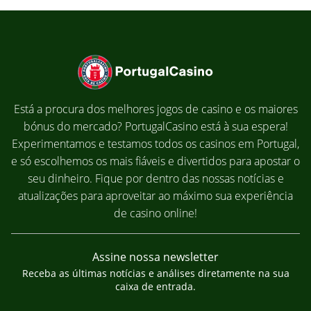
Está a procura dos melhores jogos de casino e os maiores
bónus do mercado? PortugalCasino está à sua espera!
Experimentamos e testamos todos os casinos em Portugal,
e só escolhemos os mais fiáveis e divertidos para apostar o
seu dinheiro. Fique por dentro das nossas notícias e
atualizações para aproveitar ao máximo sua experiência
de casino online!
Assine nossa newsletter
Receba as últimas notícias e análises diretamente na sua
caixa de entrada.