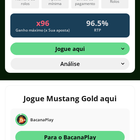
Rolos
rolos
mínima
pagamento
x96
96.5%
Ganho máximo (x Sua aposta)
RTP
Jogue aqui
Análise
Jogue Mustang Gold aqui
BacanaPlay
Para o BacanaPlay