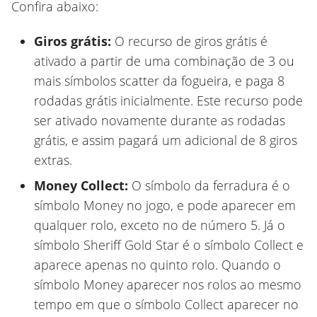
Confira abaixo:
Giros grátis:
O recurso de giros grátis é
ativado a partir de uma combinação de 3 ou
mais símbolos scatter da fogueira, e paga 8
rodadas grátis inicialmente. Este recurso pode
ser ativado novamente durante as rodadas
grátis, e assim pagará um adicional de 8 giros
extras.
Money Collect:
O símbolo da ferradura é o
símbolo Money no jogo, e pode aparecer em
qualquer rolo, exceto no de número 5. Já o
símbolo Sheriff Gold Star é o símbolo Collect e
aparece apenas no quinto rolo. Quando o
símbolo Money aparecer nos rolos ao mesmo
tempo em que o símbolo Collect aparecer no