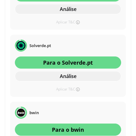
Análise
Aplicar T&C
Solverde.pt
Para o Solverde.pt
Análise
Aplicar T&C
bwin
Para o bwin