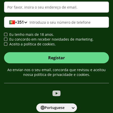
+351
Eu tenho mais de 18 anos.
Eu concordo em receber novidades de marketing.
Aceito a política de cookies.
Registar
Ao enviar-nos o seu email, concorda que revisou e aceitou
nossa política de privacidade e cookies.
Portuguese