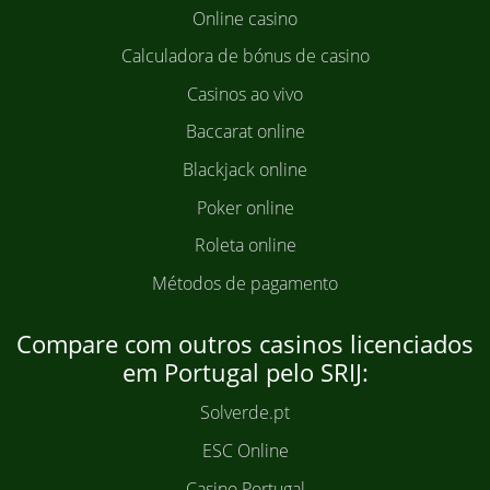
Online casino
Calculadora de bónus de casino
Casinos ao vivo
Baccarat online
Blackjack online
Poker online
Roleta online
Métodos de pagamento
Compare com outros casinos licenciados
em Portugal pelo SRIJ:
Solverde.pt
ESC Online
Casino Portugal