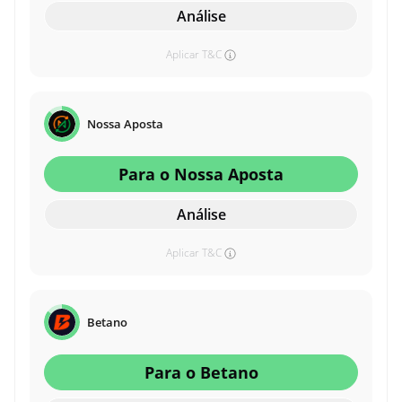
Análise
Aplicar T&C
Nossa Aposta
Para o Nossa Aposta
Análise
Aplicar T&C
Betano
Para o Betano