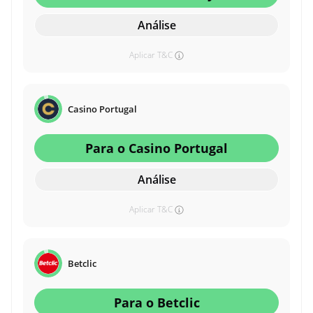
Análise
Aplicar T&C
Casino Portugal
Para o Casino Portugal
Análise
Aplicar T&C
Betclic
Para o Betclic