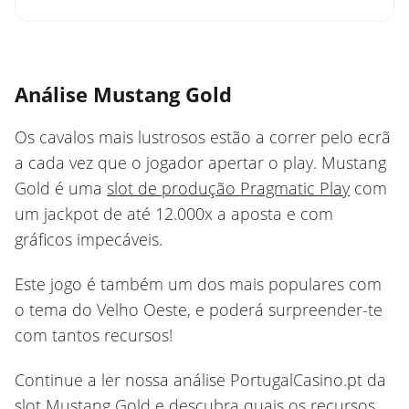
Análise Mustang Gold
Os cavalos mais lustrosos estão a correr pelo ecrã
a cada vez que o jogador apertar o play. Mustang
Gold é uma
slot de produção Pragmatic Play
com
um jackpot de até 12.000x a aposta e com
gráficos impecáveis.
Este jogo é também um dos mais populares com
o tema do Velho Oeste, e poderá surpreender-te
com tantos recursos!
Continue a ler nossa análise PortugalCasino.pt da
slot Mustang Gold e descubra quais os recursos