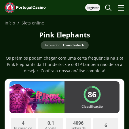
Registar
Início
Slots online
Pink Elephants
Provedor :
Thunderkick
Os prémios podem chegar com uma certa frequência na slot
Pink Elephants da Thunderkick e o RTP também não deixa a
desejar. Confira a nossa análise completa!
86
Classificação
4
0.1
4096
6
Número de
Aposta
Linhas de