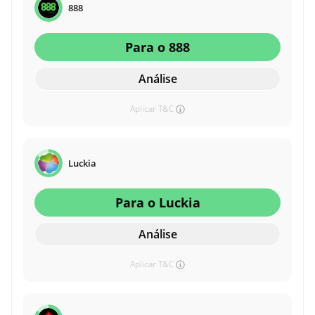
888
Para o 888
Análise
Aplicar T&C
Luckia
Para o Luckia
Análise
Aplicar T&C