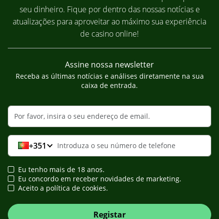
seu dinheiro. Fique por dentro das nossas notícias e
atualizações para aproveitar ao máximo sua experiência
de casino online!
Assine nossa newsletter
Receba as últimas notícias e análises diretamente na sua
caixa de entrada.
+351
Eu tenho mais de 18 anos.
Eu concordo em receber novidades de marketing.
Aceito a política de cookies.
Registar