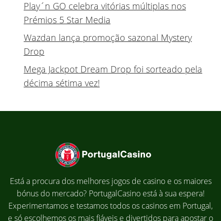
Play´n GO celebra vitórias múltiplas nos
Prémios 5 Star Media
Wazdan lança promoção sazonal Mystery
Drop
Mega Jackpot Dream Drop foi sorteado pela
décima sétima vez!
Está a procura dos melhores jogos de casino e os maiores
bónus do mercado? PortugalCasino está à sua espera!
Experimentamos e testamos todos os casinos em Portugal,
e só escolhemos os mais fiáveis e divertidos para apostar o