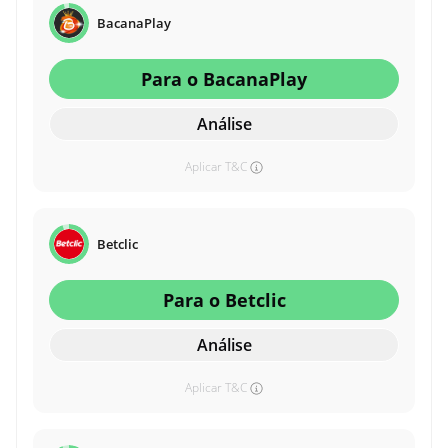
BacanaPlay
Para o BacanaPlay
Análise
Aplicar T&C
Betclic
Para o Betclic
Análise
Aplicar T&C