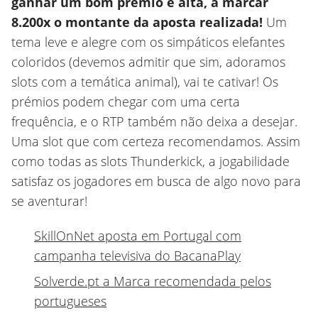
ganhar um bom prémio é alta, a marcar
8.200x o montante da aposta realizada!
Um
tema leve e alegre com os simpáticos elefantes
coloridos (devemos admitir que sim, adoramos
slots com a temática animal), vai te cativar! Os
prémios podem chegar com uma certa
frequência, e o RTP também não deixa a desejar.
Uma slot que com certeza recomendamos. Assim
como todas as slots Thunderkick, a jogabilidade
satisfaz os jogadores em busca de algo novo para
se aventurar!
SkillOnNet aposta em Portugal com
campanha televisiva do BacanaPlay
Solverde.pt a Marca recomendada pelos
portugueses