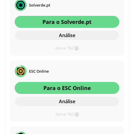
Solverde.pt
Para o Solverde.pt
Análise
Aplicar T&C
ESC Online
Para o ESC Online
Análise
Aplicar T&C