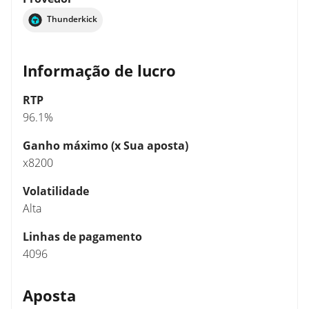
Thunderkick
Informação de lucro
RTP
96.1%
Ganho máximo (x Sua aposta)
x8200
Volatilidade
Alta
Linhas de pagamento
4096
Aposta