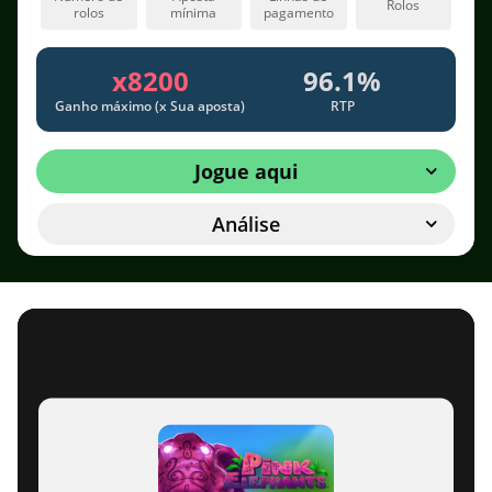
Rolos
rolos
mínima
pagamento
x8200
96.1%
Ganho máximo (x Sua aposta)
RTP
Jogue aqui
Análise