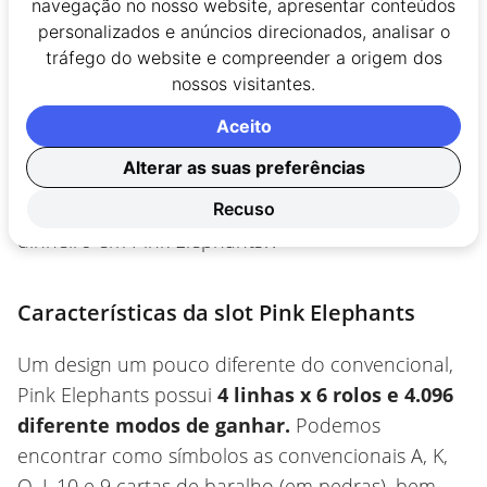
á havíamos comentado aqui, e certamente irá
navegação no nosso website, apresentar conteúdos
personalizados e anúncios direcionados, analisar o
perceber os detalhes que são únicos dos designs
tráfego do website e compreender a origem dos
desenvolvidos pela Thunderkick quando o abrir.
nossos visitantes.
Criaturas muito fofas vão te fazer cair de amor por
Aceito
esse jogo! O que está a esperar para conferir a
Alterar as suas preferências
análise de nossa equipa PortugalCasino.pt e
conferir se vale a pena apostar seu tempo e
Recuso
dinheiro em Pink Elephants?!
Características da slot Pink Elephants
Um design um pouco diferente do convencional,
Pink Elephants possui
4 linhas x 6 rolos e 4.096
diferente modos de ganhar.
Podemos
encontrar como símbolos as convencionais A, K,
Q, J, 10 e 9 cartas de baralho (em pedras), bem