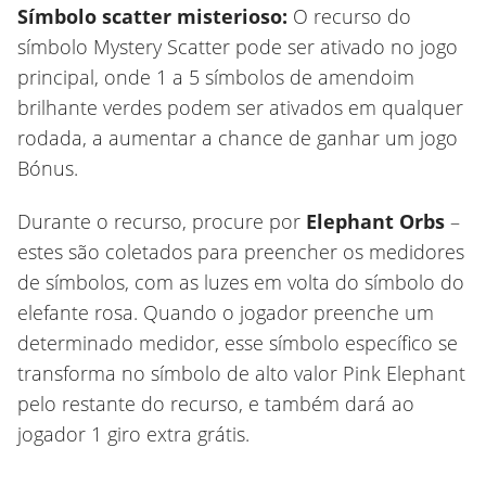
Símbolo scatter misterioso:
O recurso do
símbolo Mystery Scatter pode ser ativado no jogo
principal, onde 1 a 5 símbolos de amendoim
brilhante verdes podem ser ativados em qualquer
rodada, a aumentar a chance de ganhar um jogo
Bónus.
Durante o recurso, procure por
Elephant Orbs
–
estes são coletados para preencher os medidores
de símbolos, com as luzes em volta do símbolo do
elefante rosa. Quando o jogador preenche um
determinado medidor, esse símbolo específico se
transforma no símbolo de alto valor Pink Elephant
pelo restante do recurso, e também dará ao
jogador 1 giro extra grátis.