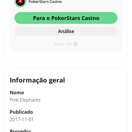
PokerStars Casino
Para o PokerStars Casino
Análise
Aplicar T&C
Informação geral
Nome
Pink Elephants
Publicado
2017-11-01
Provedor