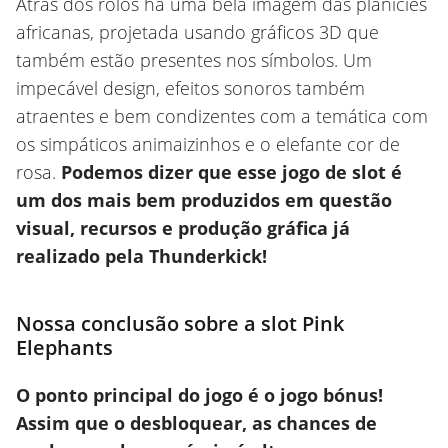
Atrás dos rolos há uma bela imagem das planícies
africanas, projetada usando gráficos 3D que
também estão presentes nos símbolos. Um
impecável design, efeitos sonoros também
atraentes e bem condizentes com a temática com
os simpáticos animaizinhos e o elefante cor de
rosa.
Podemos dizer que esse jogo de slot é
um dos mais bem produzidos em questão
visual, recursos e produção gráfica já
realizado pela Thunderkick!
Nossa conclusão sobre a slot Pink
Elephants
O ponto principal do jogo é o jogo bónus!
Assim que o desbloquear, as chances de