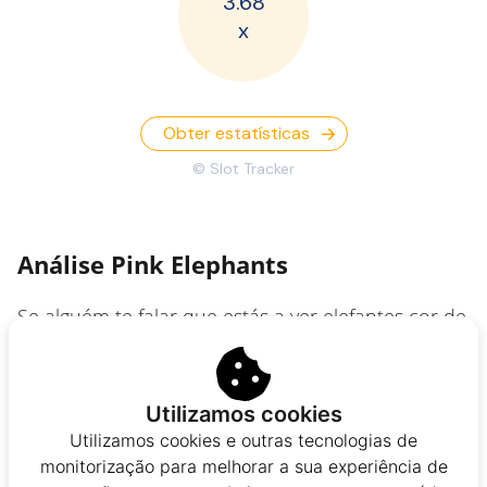
3.68
x
Obter estatísticas
© Slot Tracker
Análise Pink Elephants
Se alguém te falar que estás a ver elefantes cor de
rosa agora, pode acreditar! Uma jogo para os fãs
dos bons gráficos, efeitos e cores! Pink Elephants
é uma produção
Thunderkick
e está a abrilhantar
Utilizamos cookies
o mercado de jogos com ótimos recursos! J
Utilizamos cookies e outras tecnologias de
monitorização para melhorar a sua experiência de