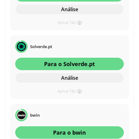
Análise
Aplicar T&C
Solverde.pt
Para o Solverde.pt
Análise
Aplicar T&C
bwin
Para o bwin