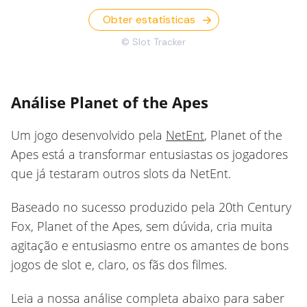
Obter estatísticas
© Slot Tracker
Análise Planet of the Apes
Um jogo desenvolvido pela
NetEnt
, Planet of the
Apes está a transformar entusiastas os jogadores
que já testaram outros slots da NetEnt.
Baseado no sucesso produzido pela 20th Century
Fox, Planet of the Apes, sem dúvida, cria muita
agitação e entusiasmo entre os amantes de bons
jogos de slot e, claro, os fãs dos filmes.
Leia a nossa análise completa abaixo para saber