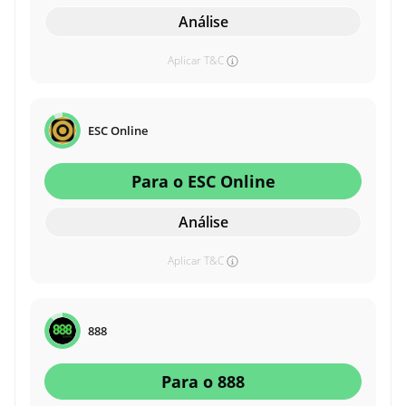
Análise
Aplicar T&C
ESC Online
Para o ESC Online
Análise
Aplicar T&C
888
Para o 888