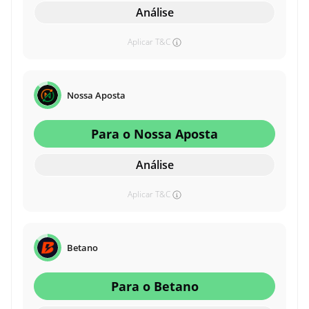
Análise
Aplicar T&C
Nossa Aposta
Para o Nossa Aposta
Análise
Aplicar T&C
Betano
Para o Betano