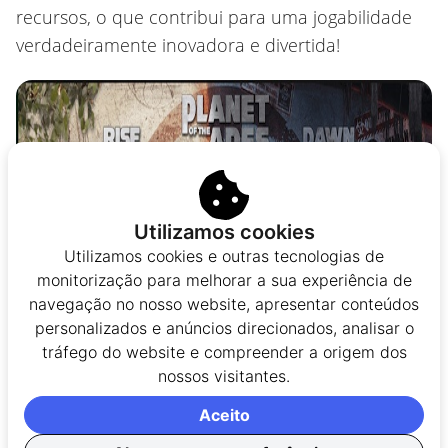
recursos, o que contribui para uma jogabilidade
verdadeiramente inovadora e divertida!
Utilizamos cookies
Utilizamos cookies e outras tecnologias de
monitorização para melhorar a sua experiência de
navegação no nosso website, apresentar conteúdos
personalizados e anúncios direcionados, analisar o
tráfego do website e compreender a origem dos
nossos visitantes.
Aceito