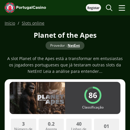
Registar
Início
Slots online
Planet of the Apes
Provedor :
NetEnt
A slot Planet of the Apes está a transformar em entusiastas
os jogadores portugueses que já testaram outras slots da
NetEnt! Leia a análise para entender...
86
Classificação
3
0.2
40
01
Número de
Aposta
Linhas de