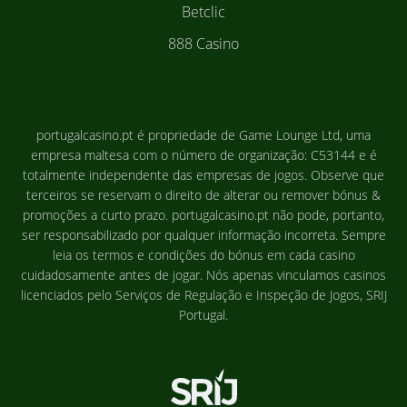
Betclic
888 Casino
portugalcasino.pt é propriedade de Game Lounge Ltd, uma
empresa maltesa com o número de organização: C53144 e é
totalmente independente das empresas de jogos. Observe que
terceiros se reservam o direito de alterar ou remover bónus &
promoções a curto prazo. portugalcasino.pt não pode, portanto,
ser responsabilizado por qualquer informação incorreta. Sempre
leia os termos e condições do bónus em cada casino
cuidadosamente antes de jogar. Nós apenas vinculamos casinos
licenciados pelo Serviços de Regulação e Inspeção de Jogos, SRIJ
Portugal.