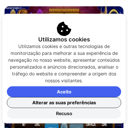
Utilizamos cookies
Utilizamos cookies e outras tecnologias de
monitorização para melhorar a sua experiência de
navegação no nosso website, apresentar conteúdos
personalizados e anúncios direcionados, analisar o
tráfego do website e compreender a origem dos
nossos visitantes.
Aceito
Alterar as suas preferências
Recuso