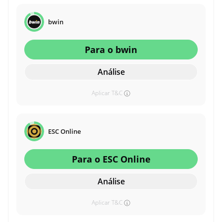
bwin
Para o bwin
Análise
Aplicar T&C
ESC Online
Para o ESC Online
Análise
Aplicar T&C