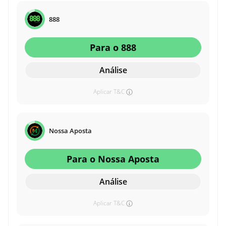
888
Para o 888
Análise
Aplicar T&C
Nossa Aposta
Para o Nossa Aposta
Análise
Aplicar T&C