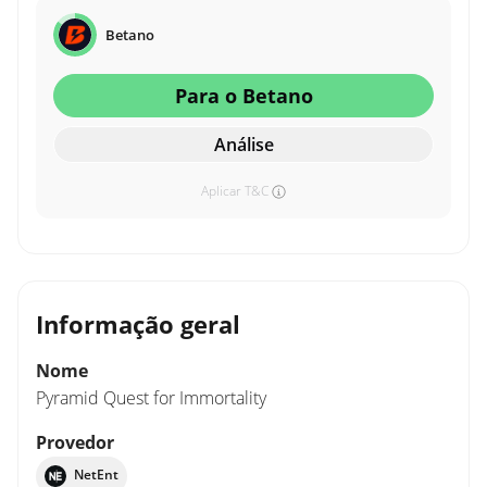
Betano
Para o Betano
Análise
Aplicar T&C
Informação geral
Nome
Pyramid Quest for Immortality
Provedor
NetEnt