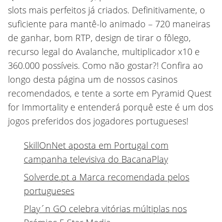
slots mais perfeitos já criados. Definitivamente, o
suficiente para mantê-lo animado – 720 maneiras
de ganhar, bom RTP, design de tirar o fôlego,
recurso legal do Avalanche, multiplicador x10 e
360.000 possíveis. Como não gostar?! Confira ao
longo desta página um de nossos casinos
recomendados, e tente a sorte em Pyramid Quest
for Immortality e entenderá porquê este é um dos
jogos preferidos dos jogadores portugueses!
SkillOnNet aposta em Portugal com
campanha televisiva do BacanaPlay
Solverde.pt a Marca recomendada pelos
portugueses
Play´n GO celebra vitórias múltiplas nos