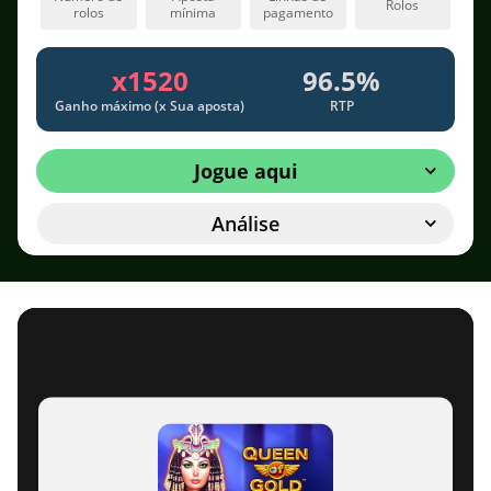
Rolos
rolos
mínima
pagamento
x1520
96.5%
Ganho máximo (x Sua aposta)
RTP
Jogue aqui
Análise