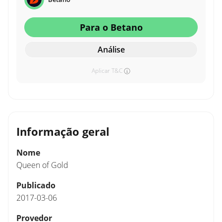
Para o Betano
Análise
Aplicar T&C
Informação geral
Nome
Queen of Gold
Publicado
2017-03-06
Provedor