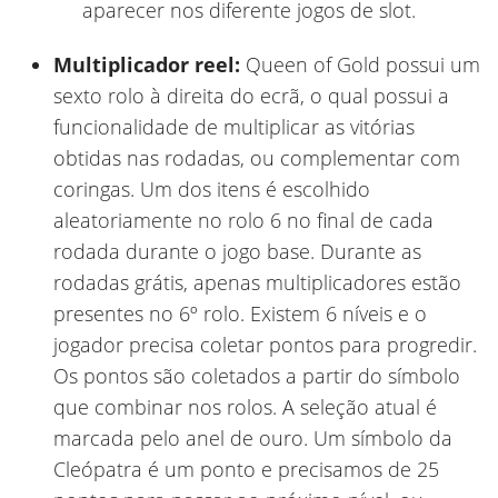
aparecer nos diferente jogos de slot.
Multiplicador reel:
Queen of Gold possui um
sexto rolo à direita do ecrã, o qual possui a
funcionalidade de multiplicar as vitórias
obtidas nas rodadas, ou complementar com
coringas. Um dos itens é escolhido
aleatoriamente no rolo 6 no final de cada
rodada durante o jogo base. Durante as
rodadas grátis, apenas multiplicadores estão
presentes no 6º rolo. Existem 6 níveis e o
jogador precisa coletar pontos para progredir.
Os pontos são coletados a partir do símbolo
que combinar nos rolos. A seleção atual é
marcada pelo anel de ouro. Um símbolo da
Cleópatra é um ponto e precisamos de 25