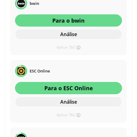
bwin
Para o bwin
Análise
Aplicar T&C
ESC Online
Para o ESC Online
Análise
Aplicar T&C