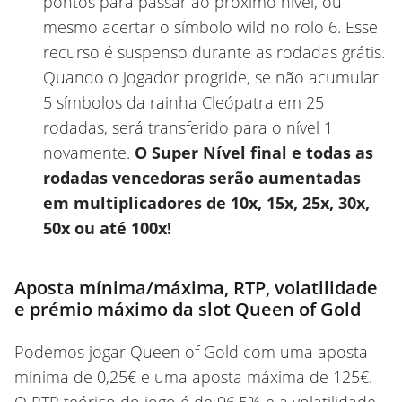
pontos para passar ao próximo nível, ou
mesmo acertar o símbolo wild no rolo 6. Esse
recurso é suspenso durante as rodadas grátis.
Quando o jogador progride, se não acumular
5 símbolos da rainha Cleópatra em 25
rodadas, será transferido para o nível 1
novamente.
O Super Nível final e todas as
rodadas vencedoras serão aumentadas
em multiplicadores de 10x, 15x, 25x, 30x,
50x ou até 100x!
Aposta mínima/máxima, RTP, volatilidade
e prémio máximo da slot Queen of Gold
Podemos jogar Queen of Gold com uma aposta
mínima de 0,25€ e uma aposta máxima de 125€.