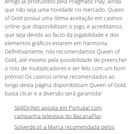
Antigo já produzidos pela Pragmatic Play, ainda
que não seja uma novidade no mercado. Queen
of Gold possui uma ótima aceitação em casinos
online que disponibilizam o jogo, e acreditamos
que seja devido ao facto da jogabilidade e dos
elementos gráficos estarem em harmonia.
Definitivamente, nós recomendamos Queen of
Gold, até mesmo pela possibilidade de preencher
o rolo de multiplicadores e ser feliz com um bom
prémio! Os casinos online recomendados ao
longo desta página disponibilizam Queen of Gold,
basta clicar e a diversão será garantida!
SkillOnNet aposta em Portugal com
campanha televisiva do BacanaPlay
Solverde.pt a Marca recomendada pelos