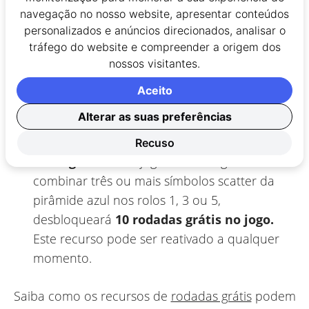
navegação no nosso website, apresentar conteúdos
personalizados e anúncios direcionados, analisar o
tráfego do website e compreender a origem dos
nossos visitantes.
Recursos da slot Queen of Gold
Aceito
Queen of Gold possui alguns recursos
Alterar as suas preferências
interessantes, os quais veremos a seguir:
Recuso
Giros grátis:
Se o jogador conseguir
combinar três ou mais símbolos scatter da
pirâmide azul nos rolos 1, 3 ou 5,
desbloqueará
10 rodadas grátis no jogo.
Este recurso pode ser reativado a qualquer
momento.
Saiba como os recursos de
rodadas grátis
podem