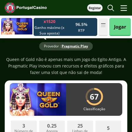
Registar
x1520
Início
Slots online
96.5%
Jogar
Ganho máximo (x
RTP
Sua aposta)
Queen of Gold
Provedor :
Pragmatic Play
Queen of Gold não é apenas mais um jogo do Egito Antigo. A
Pragmatic Play inovou com recursos e efeitos gráficos para
fazer uma slot que não sai de moda!
67
Classificação
3
0.25
25
5
Número de
Aposta
Linhas de