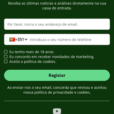
Receba as últimas notícias e análises diretamente na sua
caixa de entrada.
+351
Eu tenho mais de 18 anos.
Eu concordo em receber novidades de marketing.
Aceito a política de cookies.
Registar
Ao enviar-nos o seu email, concorda que revisou e aceitou
nossa política de privacidade e cookies.