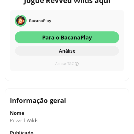
Jogue Revved Wilds aqui
BacanaPlay
Para o BacanaPlay
Análise
Aplicar T&C
Informação geral
Nome
Revved Wilds
Publicado