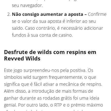
seu navegador.
Não consigo aumentar a aposta –
Confirme
se o valor da sua aposta é inferior ao seu
saldo. Caso contrário, é necessário adicionar
fundos à sua conta de casino.
Desfrute de wilds com respins em
Revved Wilds
Este jogo surpreendeu-nos pela positiva. Os
símbolos wild surgem frequentemente, o que
significa que é fácil ativar a mecânica de respins.
Além disso, a introdução de mais formas de
ganhar durante as rodadas grátis foi uma ideia
genial. Por outro lado, o RTP e o prémio máximo