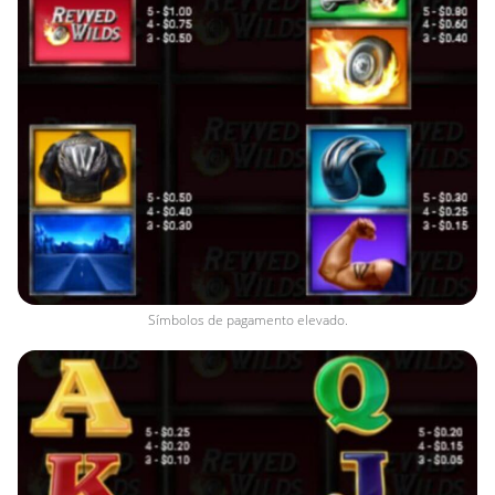
Símbolos de pagamento elevado.