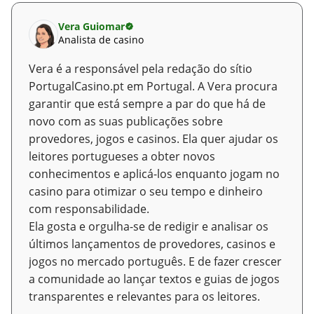
Vera Guiomar
Analista de casino
Vera é a responsável pela redação do sítio
PortugalCasino.pt em Portugal. A Vera procura
garantir que está sempre a par do que há de
novo com as suas publicações sobre
provedores, jogos e casinos. Ela quer ajudar os
leitores portugueses a obter novos
conhecimentos e aplicá-los enquanto jogam no
casino para otimizar o seu tempo e dinheiro
com responsabilidade.
Ela gosta e orgulha-se de redigir e analisar os
últimos lançamentos de provedores, casinos e
jogos no mercado português. E de fazer crescer
a comunidade ao lançar textos e guias de jogos
transparentes e relevantes para os leitores.