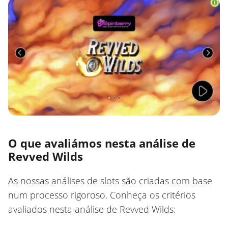
O que avaliámos nesta análise de
Revved Wilds
As nossas análises de slots são criadas com base
num processo rigoroso. Conheça os critérios
avaliados nesta análise de Revved Wilds: