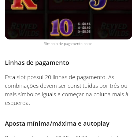
Símbolo de pagamento baixo.
Linhas de pagamento
Esta slot possui 20 linhas de pagamento. As
combinações devem ser constituídas por três ou
mais símbolos iguais e começar na coluna mais à
esquerda.
Aposta mínima/máxima e autoplay