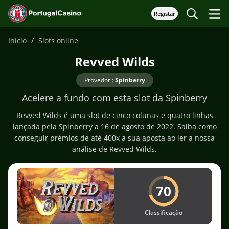
Registar
Início
Slots online
Revved Wilds
Provedor :
Spinberry
Acelere a fundo com esta slot da Spinberry
Revved Wilds é uma slot de cinco colunas e quatro linhas
lançada pela Spinberry a 16 de agosto de 2022. Saiba como
conseguir prémios de até 400x a sua aposta ao ler a nossa
análise de Revved Wilds.
70
Classificação