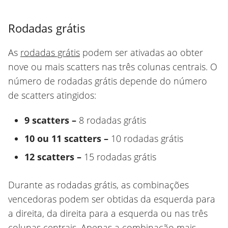
Rodadas grátis
As
rodadas grátis
podem ser ativadas ao obter
nove ou mais scatters nas três colunas centrais. O
número de rodadas grátis depende do número
de scatters atingidos:
9 scatters –
8 rodadas grátis
10 ou 11 scatters –
10 rodadas grátis
12 scatters –
15 rodadas grátis
Durante as rodadas grátis, as combinações
vencedoras podem ser obtidas da esquerda para
a direita, da direita para a esquerda ou nas três
colunas centrais. Apenas a combinação mais