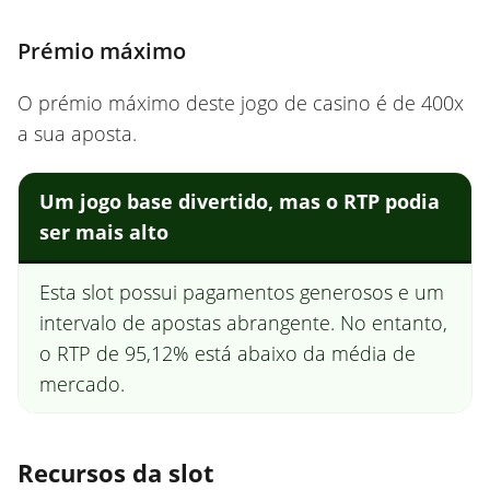
Prémio máximo
O prémio máximo deste jogo de casino é de 400x
a sua aposta.
Um jogo base divertido, mas o RTP podia
ser mais alto
Esta slot possui pagamentos generosos e um
intervalo de apostas abrangente. No entanto,
o RTP de 95,12% está abaixo da média de
mercado.
Recursos da slot