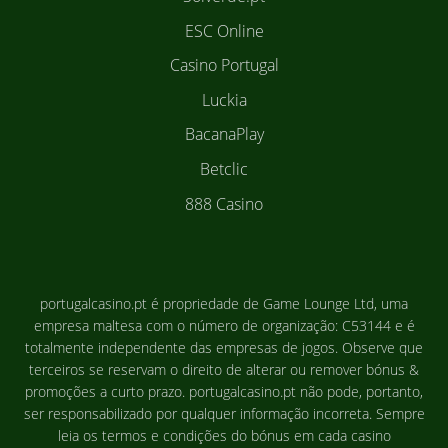
ESC Online
Casino Portugal
Luckia
BacanaPlay
Betclic
888 Casino
portugalcasino.pt é propriedade de Game Lounge Ltd, uma
empresa maltesa com o número de organização: C53144 e é
totalmente independente das empresas de jogos. Observe que
terceiros se reservam o direito de alterar ou remover bónus &
promoções a curto prazo. portugalcasino.pt não pode, portanto,
ser responsabilizado por qualquer informação incorreta. Sempre
leia os termos e condições do bónus em cada casino