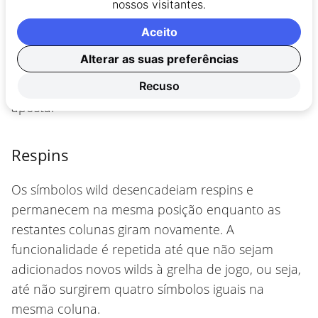
nossos visitantes.
As colunas ocupadas por quatro símbolos iguais
transformam-se em wilds. Este símbolo especial
Aceito
substitui todos os restantes, à excepção dos
Alterar as suas preferências
scatters. Preencher a grelha de jogo com wilds
Recuso
recompensa-o com um pagamento de 200x a sua
aposta.
Respins
Os símbolos wild desencadeiam respins e
permanecem na mesma posição enquanto as
restantes colunas giram novamente. A
funcionalidade é repetida até que não sejam
adicionados novos wilds à grelha de jogo, ou seja,
até não surgirem quatro símbolos iguais na
mesma coluna.