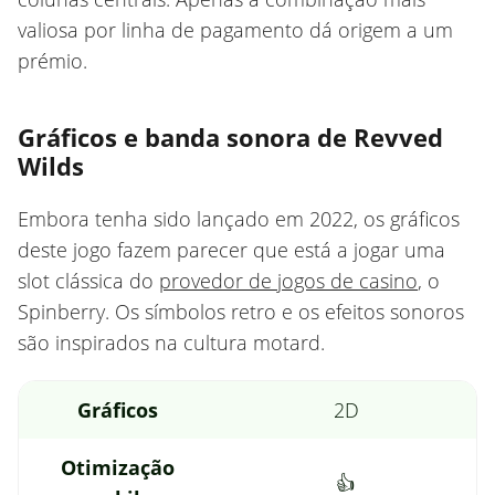
valiosa por linha de pagamento dá origem a um
prémio.
Gráficos e banda sonora de Revved
Wilds
Embora tenha sido lançado em 2022, os gráficos
deste jogo fazem parecer que está a jogar uma
slot clássica do
provedor de jogos de casino
, o
Spinberry. Os símbolos retro e os efeitos sonoros
são inspirados na cultura motard.
Gráficos
2D
Otimização
👍