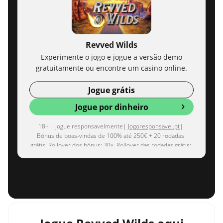
Revved Wilds
Experimente o jogo e jogue a versão demo
gratuitamente ou encontre um casino online.
Jogue grátis
Jogue por dinheiro
18+ | Jogue responsavelmente|
Jogoresponsavel.pt
|
Bónus de boas-vindas de 100% até 250€ + 20 rodadas
grátis. Rollover dos bónus: 30x. Rollover das rodadas grátis:
60x. Validade: 30 dias.|
Regras e condições se aplicam