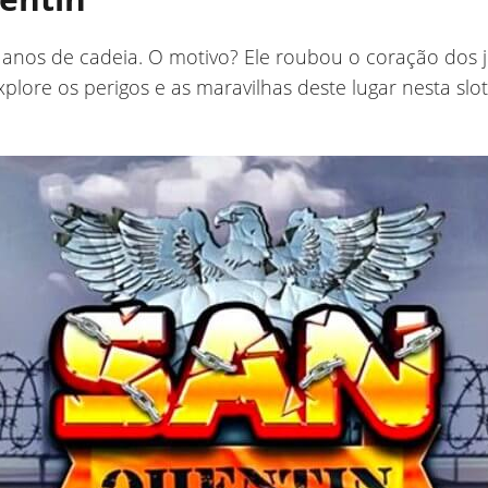
anos de cadeia. O motivo? Ele roubou o coração dos jo
lore os perigos e as maravilhas deste lugar nesta slo