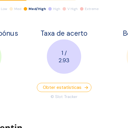
Low
Med
Med/High
High
V High
Extreme
 bónus
Taxa de acerto
B
1 /
2.93
Obter estatísticas
© Slot Tracker
entin