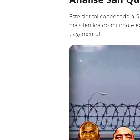
Este
slot
foi condenado a 5 
mais temida do mundo e exp
pagamento!