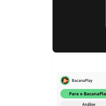
BacanaPlay
Para o BacanaPl
Análise