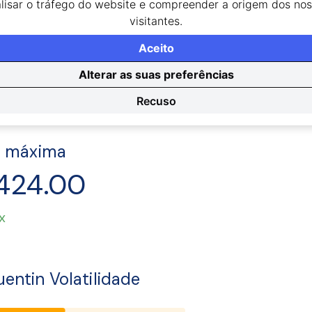
RTP
SR
lisar o tráfego do website e compreender a origem dos no
visitantes.
4.87
91.9
Aceito
%
%
Alterar as suas preferências
Recuso
a máxima
424.00
x
entin Volatilidade