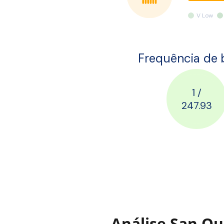
V Low
Frequência de
1 /
247.93
Análise San Qu