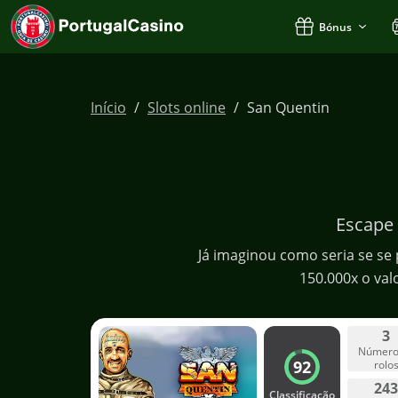
Bónus
Início
Slots online
San Quentin
Escape 
Já imaginou como seria se se
150.000x o val
3
Número
92
rolo
24
Classificação