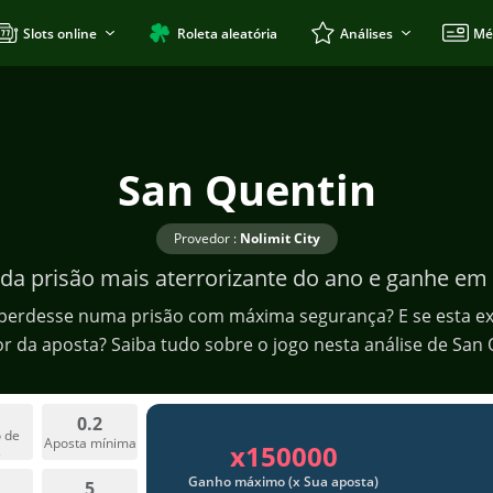
Slots online
Roleta aleatória
Análises
Mé
San Quentin
Provedor :
Nolimit City
da prisão mais aterrorizante do ano e ganhe em
 perdesse numa prisão com máxima segurança? E se esta ex
or da aposta? Saiba tudo sobre o jogo nesta análise de San
0.2
 de
Aposta mínima
x150000
s
3
Ganho máximo (x Sua aposta)
5