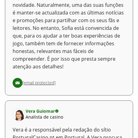
novidade. Naturalmente, uma das suas funções
é manter-se actualizada com as últimas notícias
e promoções para partilhar com os seus fãs e
leitores. No entanto, Sofia está convencida de
que, para os ajudar a ter boas experiências de
jogo, também tem de fornecer informações
honestas, relevantes mas fáceis de
compreender. É por isso que presta sempre
atenção aos detalhes!
[email protected]
Vera Guiomar
Analista de casino
Vera é a responsável pela redação do sítio
PortugalCasino.pt em Portugal. A Vera procura