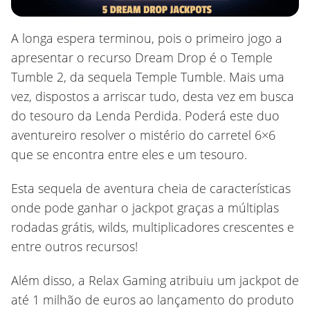
A longa espera terminou, pois o primeiro jogo a
apresentar o recurso Dream Drop é o Temple
Tumble 2, da sequela Temple Tumble. Mais uma
vez, dispostos a arriscar tudo, desta vez em busca
do tesouro da Lenda Perdida. Poderá este duo
aventureiro resolver o mistério do carretel 6×6
que se encontra entre eles e um tesouro.
Esta sequela de aventura cheia de características
onde pode ganhar o jackpot graças a múltiplas
rodadas grátis, wilds, multiplicadores crescentes e
entre outros recursos!
Além disso, a Relax Gaming atribuiu um jackpot de
até 1 milhão de euros ao lançamento do produto