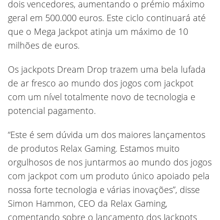
dois vencedores, aumentando o prémio máximo
geral em 500.000 euros. Este ciclo continuará até
que o Mega Jackpot atinja um máximo de 10
milhões de euros.
Os jackpots Dream Drop trazem uma bela lufada
de ar fresco ao mundo dos jogos com jackpot
com um nível totalmente novo de tecnologia e
potencial pagamento.
“Este é sem dúvida um dos maiores lançamentos
de produtos Relax Gaming. Estamos muito
orgulhosos de nos juntarmos ao mundo dos jogos
com jackpot com um produto único apoiado pela
nossa forte tecnologia e várias inovações”, disse
Simon Hammon, CEO da Relax Gaming,
comentando sobre o lançamento dos Jackpots