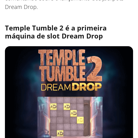
Dream Drop.
Temple Tumble 2 é a primeira
máquina de slot Dream Drop