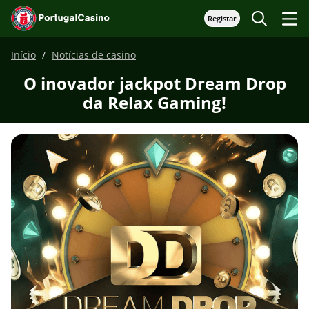
Registar
Início
Notícias de casino
O inovador jackpot Dream Drop
da Relax Gaming!