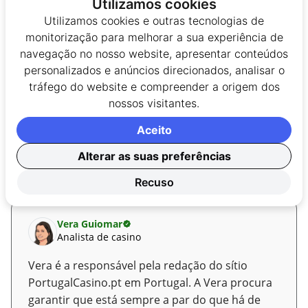
Utilizamos cookies
Novo widget Slot Tracker!
Utilizamos cookies e outras tecnologias de
Crash Games agora são legalizados em
monitorização para melhorar a sua experiência de
Portugal!
navegação no nosso website, apresentar conteúdos
personalizados e anúncios direcionados, analisar o
Slot da Big Time Gaming paga 1 milhão em
tráfego do website e compreender a origem dos
aposta de €0,70
nossos visitantes.
‘Celebridades Portuguesas’ ganham slots da
Aceito
MGA Games
Alterar as suas preferências
Escritoras
Recuso
Vera Guiomar
Analista de casino
Vera é a responsável pela redação do sítio
PortugalCasino.pt em Portugal. A Vera procura
garantir que está sempre a par do que há de