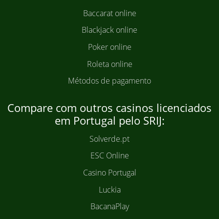
Baccarat online
Blackjack online
Poker online
Roleta online
Métodos de pagamento
Compare com outros casinos licenciados
em Portugal pelo SRIJ:
Solverde.pt
ESC Online
Casino Portugal
Luckia
BacanaPlay