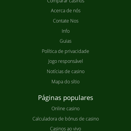
Comparar casinos
Acerca de nós
Contate Nos
Info
Guias
Política de privacidade
Jogo responsável
Notícias de casino
Mapa do sítio
Páginas populares
Online casino
Calculadora de bónus de casino
Casinos ao vivo