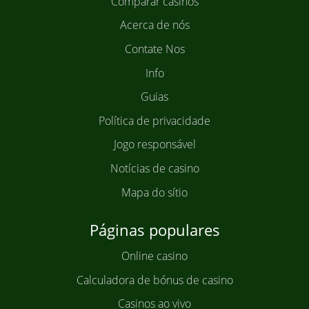
Comparar casinos
Acerca de nós
Contate Nos
Info
Guias
Política de privacidade
Jogo responsável
Notícias de casino
Mapa do sítio
Páginas populares
Online casino
Calculadora de bónus de casino
Casinos ao vivo