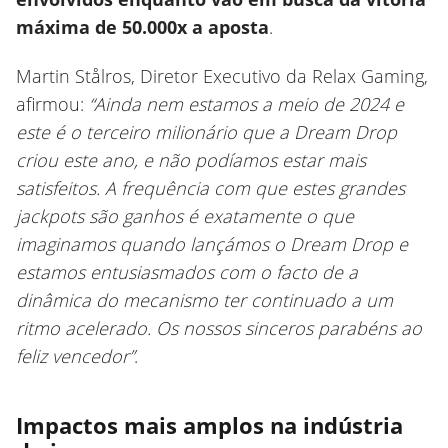
máxima de 50.000x a aposta
.
Martin Stålros, Diretor Executivo da Relax Gaming,
afirmou:
“Ainda nem estamos a meio de 2024 e
este é o terceiro milionário que a Dream Drop
criou este ano, e não podíamos estar mais
satisfeitos. A frequência com que estes grandes
jackpots são ganhos é exatamente o que
imaginamos quando lançámos o Dream Drop e
estamos entusiasmados com o facto de a
dinâmica do mecanismo ter continuado a um
ritmo acelerado. Os nossos sinceros parabéns ao
feliz vencedor”
.
Impactos mais amplos na indústria