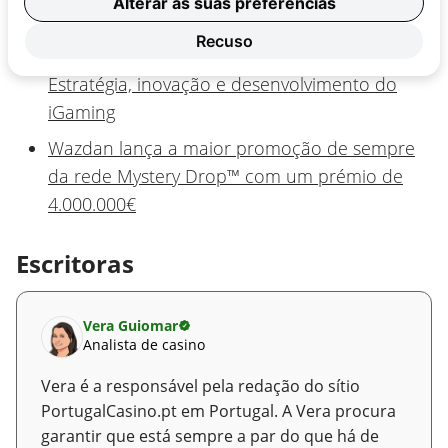
Alterar as suas preferências
2024
Recuso
SBC CasinoBeats Summit 2024 em Malta –
Estratégia, inovação e desenvolvimento do
iGaming
Wazdan lança a maior promoção de sempre
da rede Mystery Drop™ com um prémio de
4.000.000€
Escritoras
Vera Guiomar
Analista de casino
Vera é a responsável pela redação do sítio
PortugalCasino.pt em Portugal. A Vera procura
garantir que está sempre a par do que há de