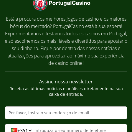
Está a procura dos melhores jogos de casino e os maiores
bónus do mercado? PortugalCasino está à sua espera!
Experimentamos e testamos todos os casinos em Portugal,
e só escolhemos os mais fiáveis e divertidos para apostar o
seu dinheiro. Fique por dentro das nossas notícias e
atualizações para aproveitar ao máximo sua experiência
de casino online!
Assine nossa newsletter
Receba as últimas notícias e análises diretamente na sua
caixa de entrada.
+351