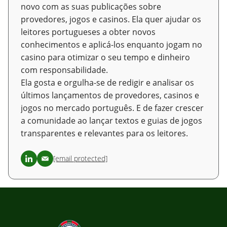
novo com as suas publicações sobre
provedores, jogos e casinos. Ela quer ajudar os
leitores portugueses a obter novos
conhecimentos e aplicá-los enquanto jogam no
casino para otimizar o seu tempo e dinheiro
com responsabilidade.
Ela gosta e orgulha-se de redigir e analisar os
últimos lançamentos de provedores, casinos e
jogos no mercado português. E de fazer crescer
a comunidade ao lançar textos e guias de jogos
transparentes e relevantes para os leitores.
[email protected]