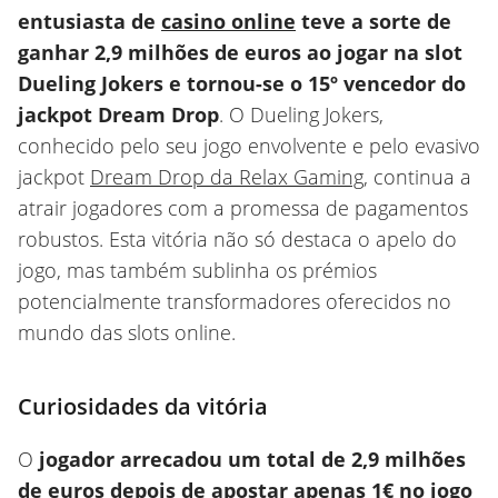
entusiasta de
casino online
teve a sorte de
ganhar 2,9 milhões de euros ao jogar na slot
Dueling Jokers e tornou-se o 15º vencedor do
jackpot Dream Drop
. O Dueling Jokers,
conhecido pelo seu jogo envolvente e pelo evasivo
jackpot
Dream Drop da Relax Gaming
, continua a
atrair jogadores com a promessa de pagamentos
robustos. Esta vitória não só destaca o apelo do
jogo, mas também sublinha os prémios
potencialmente transformadores oferecidos no
mundo das slots online.
Curiosidades da vitória
O
jogador arrecadou um total de 2,9 milhões
de euros depois de apostar apenas 1€ no jogo