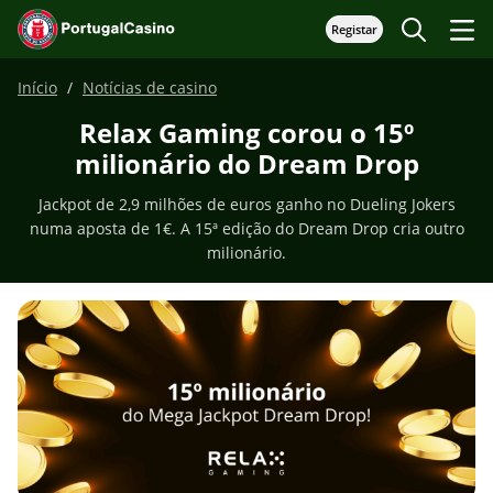
Registar
Início
Notícias de casino
Relax Gaming corou o 15º
milionário do Dream Drop
Jackpot de 2,9 milhões de euros ganho no Dueling Jokers
numa aposta de 1€. A 15ª edição do Dream Drop cria outro
milionário.