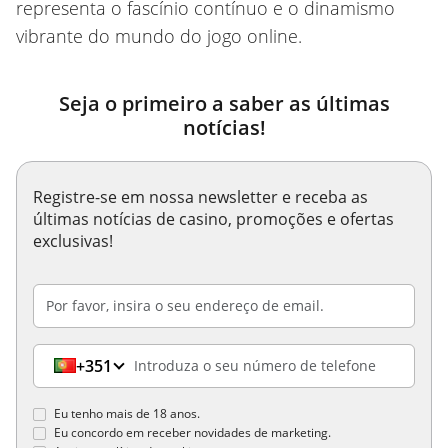
representa o fascínio contínuo e o dinamismo
vibrante do mundo do jogo online.
Seja o primeiro a saber as últimas
notícias!
Registre-se em nossa newsletter e receba as
últimas notícias de casino, promoções e ofertas
exclusivas!
+351
Eu tenho mais de 18 anos.
Eu concordo em receber novidades de marketing.