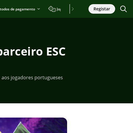
Registar
todos de pagamento
Jogos
arceiro ESC
r aos jogadores portugueses