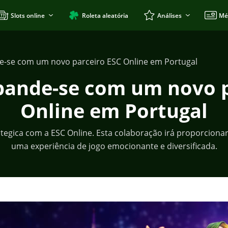
Slots online
Roleta aleatória
Análises
Mé
-se com um novo parceiro ESC Online em Portugal
ande-se com um novo p
Online em Portugal
átegica com a ESC Online. Esta colaboração irá proporciona
uma experiência de jogo emocionante e diversificada.