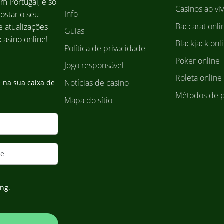
m Portugal, e só
Casinos ao vi
Info
ostar o seu
Baccarat onli
e atualizações
Guias
casino online!
Blackjack onl
Política de privacidade
Poker online
Jogo responsável
Roleta online
Notícias de casino
e na sua caixa de
Métodos de 
Mapa do sítio
ng.