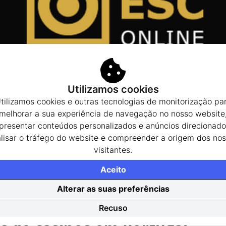
Utilizamos cookies
b o nome EstorilSolCasinos.pt, deixou a sua marca na 
tilizamos cookies e outras tecnologias de monitorização pa
trodução da nova legislação portuguesa que rege o jog
melhorar a sua experiência de navegação no nosso website
presentar conteúdos personalizados e anúncios direcionado
, o EstorilSolCasinos.pt foi um dos primeiros a oferec
lisar o tráfego do website e compreender a origem dos no
visitantes.
 B, que refletem as
ofertas dos casinos
tradicionais em 
Aceito
fólio rico, incluindo slot machines online,
blackjack on
Alterar as suas preferências
nar aos jogadores um nível elevado de jogo nos
casino
Recuso