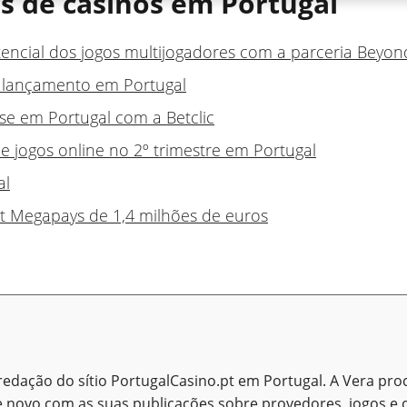
as de casinos em Portugal
tencial dos jogos multijogadores com a parceria Beyon
ra lançamento em Portugal
se em Portugal com a Betclic
e jogos online no 2º trimestre em Portugal
al
t Megapays de 1,4 milhões de euros
redação do sítio PortugalCasino.pt em Portugal. A Vera pro
 novo com as suas publicações sobre provedores, jogos e c