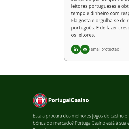
leitores portugueses a ob
tempo e dinheiro com res
Ela gosta e orgulha-se de 
português. E de fazer cres
os leitores.
[email protected]
Está a procura dos melhores jogos de casino e
bónus do mercado? PortugalCasino está à sua 