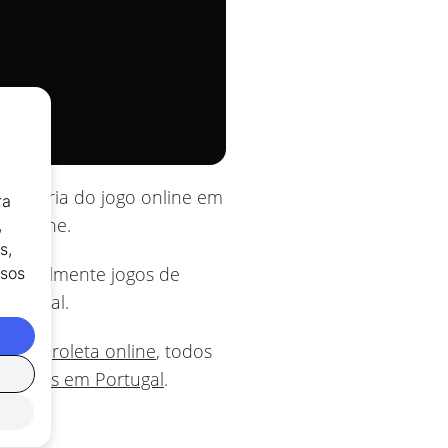
indústria do jogo online em
ra
o online.
,
s,
er legalmente jogos de
ssos
Portugal.
line
e
roleta online
, todos
s legais em Portugal
.