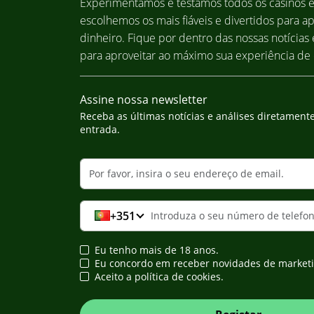
Experimentamos e testamos todos os casinos e
escolhemos os mais fiáveis e divertidos para ap
dinheiro. Fique por dentro das nossas notícias 
para aproveitar ao máximo sua experiência de 
Assine nossa newsletter
Receba as últimas notícias e análises diretament
entrada.
+351
Eu tenho mais de 18 anos.
Eu concordo em receber novidades de marketi
Aceito a política de cookies.