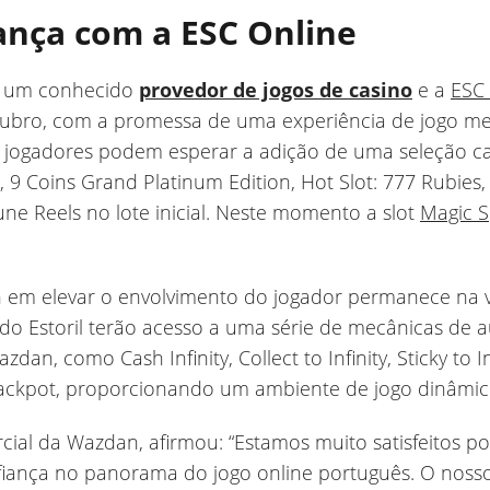
ança com a ESC Online
um conhecido
provedor de jogos de casino
e a
ESC 
ubro, com a promessa de uma experiência de jogo mel
Os jogadores podem esperar a adição de uma seleção c
 9 Coins Grand Platinum Edition, Hot Slot: 777 Rubies, 
ne Reels no lote inicial. Neste momento a slot
Magic S
em elevar o envolvimento do jogador permanece na 
 do Estoril terão acesso a uma série de mecânicas de
dan, como Cash Infinity, Collect to Infinity, Sticky to I
he Jackpot, proporcionando um ambiente de jogo dinâmic
cial da Wazdan, afirmou: “Estamos muito satisfeitos po
nfiança no panorama do jogo online português. O no