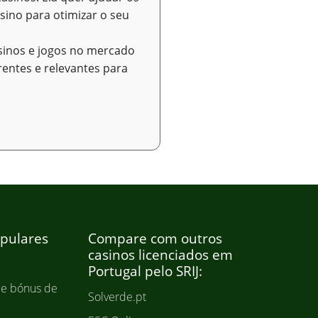
sino para otimizar o seu
asinos e jogos no mercado
rentes e relevantes para
pulares
Compare com outros
casinos licenciados em
Portugal pelo SRIJ:
de bónus de
Solverde.pt