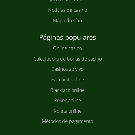
Notícias de casino
Mapa do sítio
Páginas populares
Online casino
Calculadora de bónus de casino
Casinos ao vivo
Baccarat online
Blackjack online
Poker online
Roleta online
Métodos de pagamento