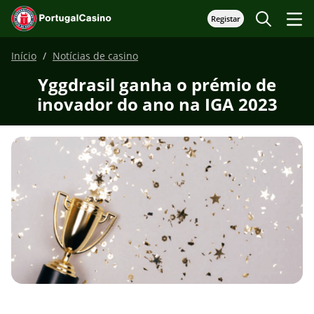
Registar
Início
Notícias de casino
Yggdrasil ganha o prémio de
inovador do ano na IGA 2023