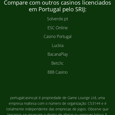
Compare com outros casinos licenciados
em Portugal pelo SRIJ:
Solverde.pt
ESC Online
Casino Portugal
Luckia
BacanaPlay
Betclic
888 Casino
portugalcasino.pt é propriedade de Game Lounge Ltd, uma
empresa maltesa com o número de organização: C53144 e é
totalmente independente das empresas de jogos. Observe que
terceiros se reservam o direito de alterar ou remover bónus &