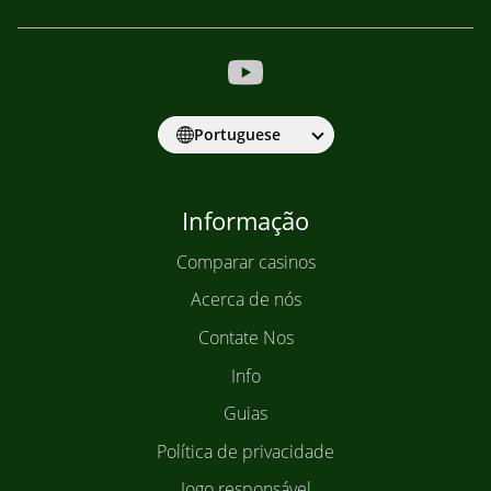
Portuguese
Informação
Comparar casinos
Acerca de nós
Contate Nos
Info
Guias
Política de privacidade
Jogo responsável