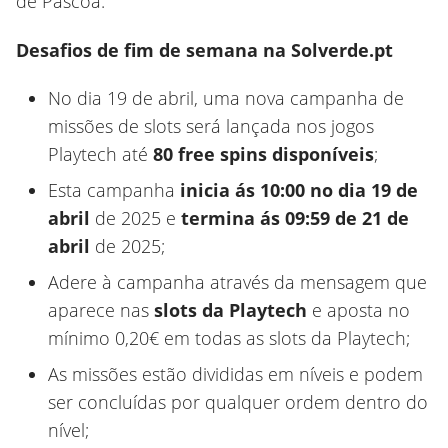
de Páscoa:
Desafios de fim de semana na Solverde.pt
No dia 19 de abril, uma nova campanha de
missões de slots será lançada nos jogos
Playtech até
80 free spins disponíveis
;
Esta campanha
inicia ás 10:00 no dia 19 de
abril
de 2025 e
termina ás 09:59 de 21 de
abril
de 2025;
Adere à campanha através da mensagem que
aparece nas
slots da Playtech
e aposta no
mínimo 0,20€ em todas as slots da Playtech;
As missões estão divididas em níveis e podem
ser concluídas por qualquer ordem dentro do
nível;