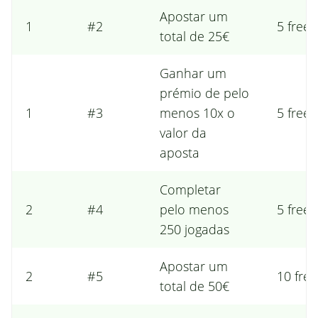
Apostar um
1
#2
5 free 
total de 25€
Ganhar um
prémio de pelo
1
#3
menos 10x o
5 free 
valor da
aposta
Completar
2
#4
pelo menos
5 free 
250 jogadas
Apostar um
2
#5
10 free
total de 50€