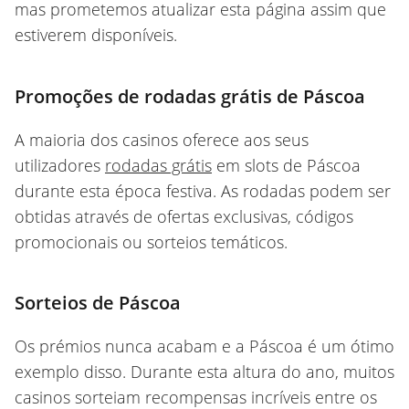
mas prometemos atualizar esta página assim que
estiverem disponíveis.
Promoções de rodadas grátis de Páscoa
A maioria dos casinos oferece aos seus
utilizadores
rodadas grátis
em slots de Páscoa
durante esta época festiva. As rodadas podem ser
obtidas através de ofertas exclusivas, códigos
promocionais ou sorteios temáticos.
Sorteios de Páscoa
Os prémios nunca acabam e a Páscoa é um ótimo
exemplo disso. Durante esta altura do ano, muitos
casinos sorteiam recompensas incríveis entre os