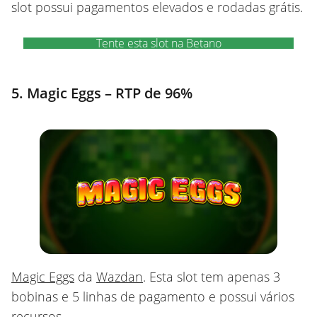
slot possui pagamentos elevados e rodadas grátis.
Tente esta slot na Betano
5. Magic Eggs – RTP de 96%
Magic Eggs
da
Wazdan
. Esta slot tem apenas 3
bobinas e 5 linhas de pagamento e possui vários
recursos.