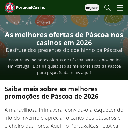
Registar
Início
Ofertas de casino
As melhores ofertas de Páscoa nos
casinos em 2026
Desfrute dos presentes do coelhinho da Páscoa!
Encontre as melhores ofertas de Páscoa para casinos online
em Portugal. E saiba quais são as melhores slots da Páscoa
para jogar. Saiba mais aqui!
Saiba mais sobre as melhores
promoções de Páscoa de 2026
A maravilhosa Primavera, convida-o a esquecer do
frio do Inverno e apreciar o canto dos pássaros e
o cheiro das flores. Aqui no PortugalCasino.pt vai