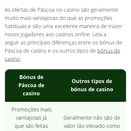
As ofertas de Páscoa no casino são geralmente
muito mais vantajosas do que as promoções
habituais e são uma excelente maneira de trazer
novos jogadores aos casinos online. Leia a
seguir as principais diferenças entre os bónus de
Páscoa de casino e os outros tipos de
bónus de
casino
:
Bónus de
Outros tipos de
Páscoa de
bónus de casino
casino
Promoções mais
vantajosas já
Geralmente não são de
que são feitas
valor tão elevado como