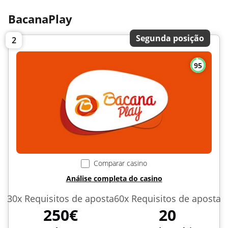
BacanaPlay
Segunda posição
2
95
Comparar casino
Análise completa do casino
30x Requisitos de aposta
60x Requisitos de aposta
250€
20