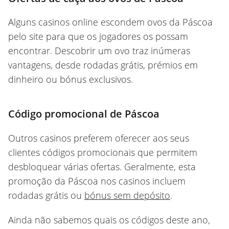
Alguns casinos online escondem ovos da Páscoa
pelo site para que os jogadores os possam
encontrar. Descobrir um ovo traz inúmeras
vantagens, desde rodadas grátis, prémios em
dinheiro ou bónus exclusivos.
Código promocional de Páscoa
Outros casinos preferem oferecer aos seus
clientes códigos promocionais que permitem
desbloquear várias ofertas. Geralmente, esta
promoção da Páscoa nos casinos incluem
rodadas grátis ou
bónus sem depósito
.
Ainda não sabemos quais os códigos deste ano,