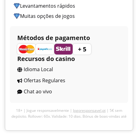
Levantamentos rápidos
Muitas opções de jogos
Métodos de pagamento
+ 5
Recursos do casino
Idioma Local
Ofertas Regulares
Chat ao vivo
18+ | Jogue responsavelmente |
Jogoresponsavel.pt
| 5€ sem
depósito. Rollover: 60x. Validade: 10 dias. Bónus de boas-vindas até
500€. Dividido nos 3 primeiros depósitos. Depósito mínimo: 10€.
Rollover dos 3 bónus: 60x. Validade: 15 dias. |
Regras e condições se
aplicam