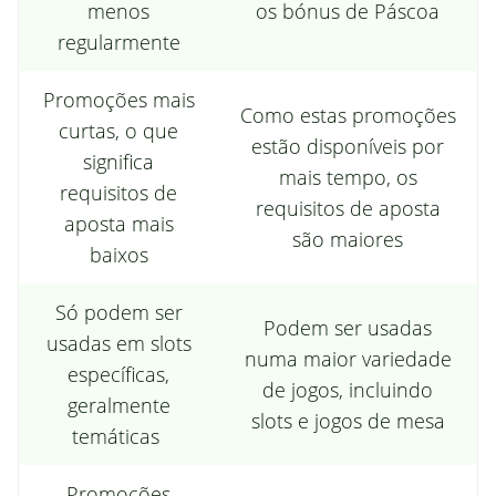
menos
os bónus de Páscoa
regularmente
Promoções mais
Como estas promoções
curtas, o que
estão disponíveis por
significa
mais tempo, os
requisitos de
requisitos de aposta
aposta mais
são maiores
baixos
Só podem ser
Podem ser usadas
usadas em slots
numa maior variedade
específicas,
de jogos, incluindo
geralmente
slots e jogos de mesa
temáticas
Promoções