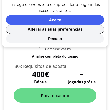
80
tráfego do website e compreender a origem dos
nossos visitantes.
Aceito
Alterar as suas preferências
Recuso
Comparar casino
Análise completa do casino
30x Requisitos de aposta
400€
–
Bónus
Jogadas grátis
Para o casino