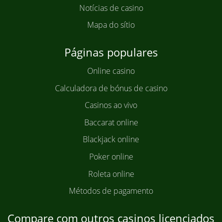
Notícias de casino
Mapa do sítio
Páginas populares
Online casino
Calculadora de bónus de casino
Casinos ao vivo
Baccarat online
Blackjack online
Poker online
Roleta online
Métodos de pagamento
Compare com outros casinos licenciados