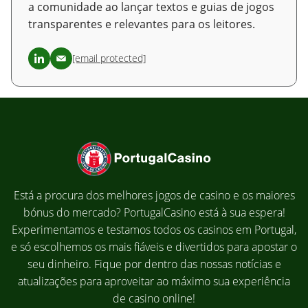
a comunidade ao lançar textos e guias de jogos
transparentes e relevantes para os leitores.
[email protected]
Está a procura dos melhores jogos de casino e os maiores
bónus do mercado? PortugalCasino está à sua espera!
Experimentamos e testamos todos os casinos em Portugal,
e só escolhemos os mais fiáveis e divertidos para apostar o
seu dinheiro. Fique por dentro das nossas notícias e
atualizações para aproveitar ao máximo sua experiência
de casino online!