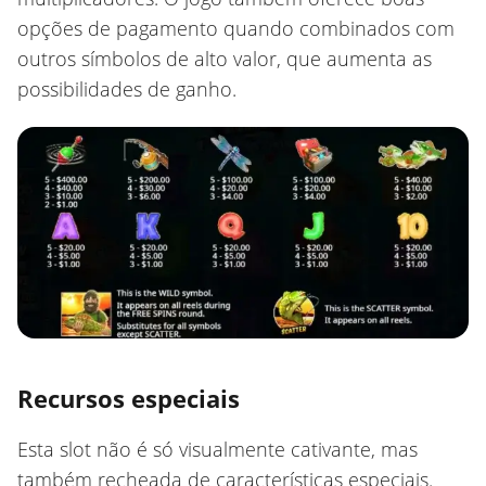
opções de pagamento quando combinados com
outros símbolos de alto valor, que aumenta as
possibilidades de ganho.
Recursos especiais
Esta slot não é só visualmente cativante, mas
também recheada de características especiais.