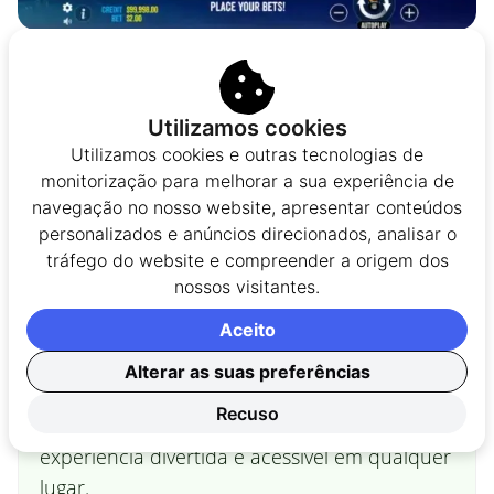
Experiência móvel
Utilizamos cookies
Este jogo oferece uma experiência de jogo fluída
Utilizamos cookies e outras tecnologias de
em dispositivos móveis. A interface simples e os
monitorização para melhorar a sua experiência de
controles intuitivos tornam a experiência muito
navegação no nosso website, apresentar conteúdos
agradável nos
casinos móveis
.
personalizados e anúncios direcionados, analisar o
tráfego do website e compreender a origem dos
nossos visitantes.
Acessibilidade em qualquer lugar
Aceito
A jogabilidade no dispositivo móvel é
Alterar as suas preferências
excelente, com uma interface fácil de usar e
Recuso
sem perdas de desempenho, o que torna a
experiência divertida e acessível em qualquer
lugar.