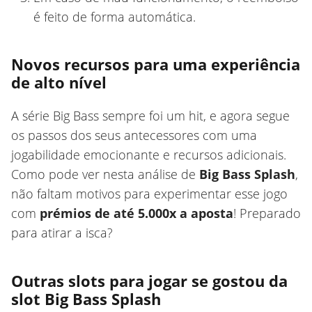
é feito de forma automática.
Novos recursos para uma experiência
de alto nível
A série Big Bass sempre foi um hit, e agora segue
os passos dos seus antecessores com uma
jogabilidade emocionante e recursos adicionais.
Como pode ver nesta análise de
Big Bass Splash
,
não faltam motivos para experimentar esse jogo
com
prémios de até 5.000x a aposta
! Preparado
para atirar a isca?
Outras slots para jogar se gostou da
slot Big Bass Splash