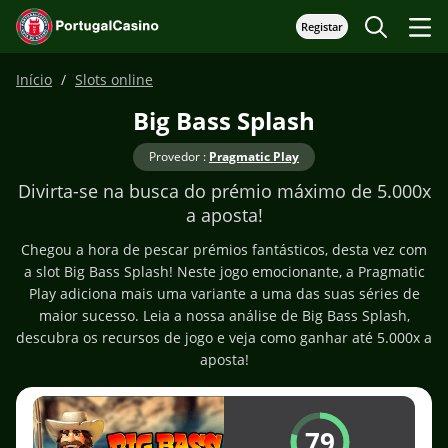
Registar
Início
Slots online
Big Bass Splash
Provedor :
Pragmatic Play
Divirta-se na busca do prémio máximo de 5.000x
a aposta!
Chegou a hora de pescar prémios fantásticos, desta vez com
a slot Big Bass Splash! Neste jogo emocionante, a Pragmatic
Play adiciona mais uma variante a uma das suas séries de
maior sucesso. Leia a nossa análise de Big Bass Splash,
descubra os recursos de jogo e veja como ganhar até 5.000x a
aposta!
79