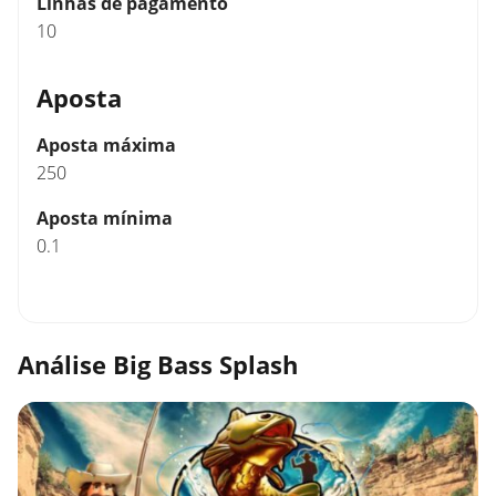
Linhas de pagamento
10
Aposta
Aposta máxima
250
Aposta mínima
0.1
Análise Big Bass Splash