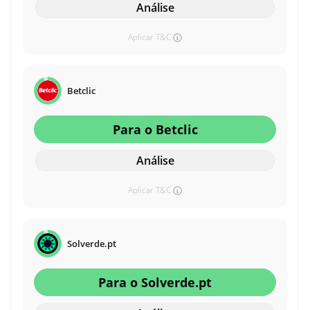
Análise
Aplicar T&C
Betclic
Para o Betclic
Análise
Aplicar T&C
Solverde.pt
Para o Solverde.pt