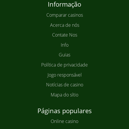
Informação
Comparar casinos
Acerca de nós
Contate Nos
Info
Guias
Política de privacidade
Jogo responsável
Notícias de casino
Mapa do sítio
Páginas populares
Online casino