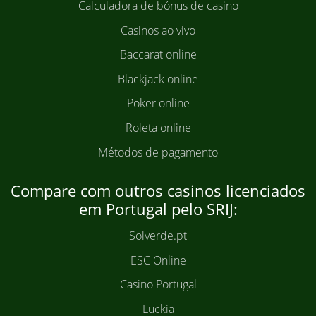
Calculadora de bónus de casino
Casinos ao vivo
Baccarat online
Blackjack online
Poker online
Roleta online
Métodos de pagamento
Compare com outros casinos licenciados
em Portugal pelo SRIJ:
Solverde.pt
ESC Online
Casino Portugal
Luckia