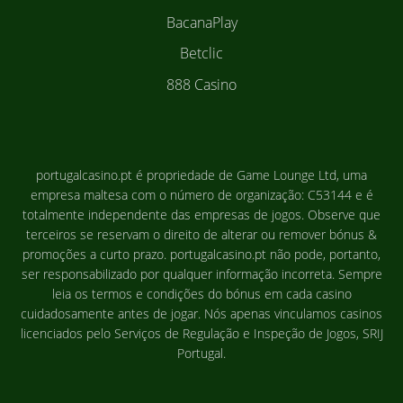
BacanaPlay
Betclic
888 Casino
portugalcasino.pt é propriedade de Game Lounge Ltd, uma
empresa maltesa com o número de organização: C53144 e é
totalmente independente das empresas de jogos. Observe que
terceiros se reservam o direito de alterar ou remover bónus &
promoções a curto prazo. portugalcasino.pt não pode, portanto,
ser responsabilizado por qualquer informação incorreta. Sempre
leia os termos e condições do bónus em cada casino
cuidadosamente antes de jogar. Nós apenas vinculamos casinos
licenciados pelo Serviços de Regulação e Inspeção de Jogos, SRIJ
Portugal.