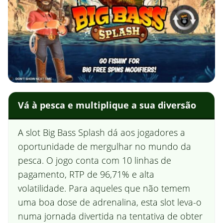
Vá à pesca e multiplique a sua diversão
A slot Big Bass Splash dá aos jogadores a
oportunidade de mergulhar no mundo da
pesca. O jogo conta com 10 linhas de
pagamento, RTP de 96,71% e alta
volatilidade. Para aqueles que não temem
uma boa dose de adrenalina, esta slot leva-o
numa jornada divertida na tentativa de obter