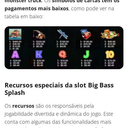
monster truck
. Os
símbolos de cartas têm os
pagamentos mais baixos
, como pode ver na
tabela em baixo:
Recursos especiais da slot Big Bass
Splash
Os
recursos
são os responsáveis pela
jogabilidade divertida e dinâmica do jogo. Este
conta com algumas das funcionalidades mais