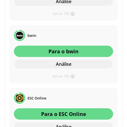
Análise
Aplicar T&C
bwin
Para o bwin
Análise
Aplicar T&C
ESC Online
Para o ESC Online
Análise