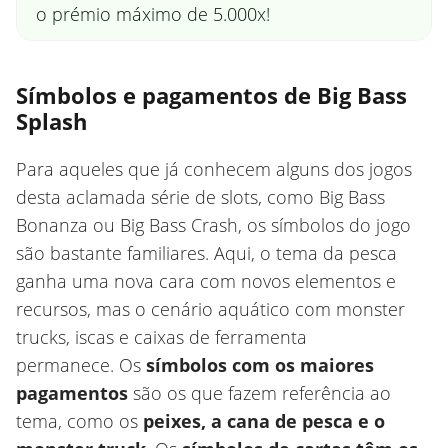
o prémio máximo de 5.000x!
Símbolos e pagamentos de Big Bass
Splash
Para aqueles que já conhecem alguns dos jogos
desta aclamada série de slots, como Big Bass
Bonanza ou Big Bass Crash, os símbolos do jogo
são bastante familiares. Aqui, o tema da pesca
ganha uma nova cara com novos elementos e
recursos, mas o cenário aquático com monster
trucks, iscas e caixas de ferramenta
permanece. Os
símbolos com os maiores
pagamentos
são os que fazem referência ao
tema, como os
peixes, a cana de pesca e o