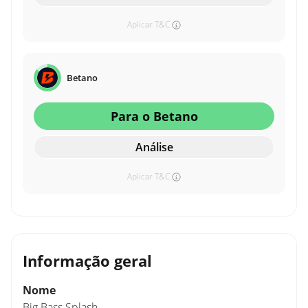
Aplicar T&C
Betano
Para o Betano
Análise
Aplicar T&C
Informação geral
Nome
Big Bass Splash