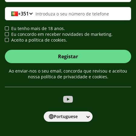
+351
Eu tenho mais de 18 anos.
Eu concordo em receber novidades de marketing.
Aceito a política de cookies.
Registar
Ao enviar-nos o seu email, concorda que revisou e aceitou
nossa política de privacidade e cookies.
Portuguese