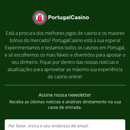
Está a procura dos melhores jogos de casino e os maiores
bónus do mercado? PortugalCasino está à sua espera!
Experimentamos e testamos todos os casinos em Portugal,
e só escolhemos os mais fiáveis e divertidos para apostar o
seu dinheiro. Fique por dentro das nossas notícias e
atualizações para aproveitar ao máximo sua experiência
de casino online!
Assine nossa newsletter
Receba as últimas notícias e análises diretamente na sua
caixa de entrada.