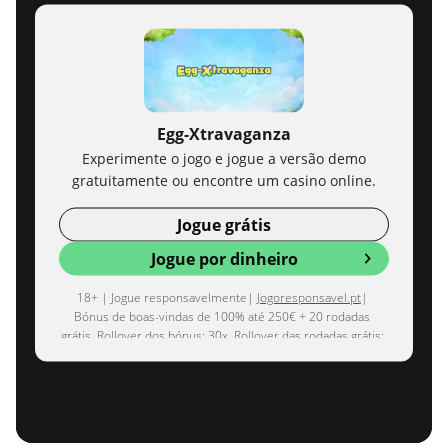
Egg-Xtravaganza
Experimente o jogo e jogue a versão demo
gratuitamente ou encontre um casino online.
Jogue grátis
Jogue por dinheiro
18+ | Jogue responsavelmente|
Jogoresponsavel.pt
|
Bónus de boas-vindas de 100% até 250€ + 20 rodadas
grátis. Rollover dos bónus: 30x. Rollover das rodadas grátis:
60x. Validade: 30 dias.|
Regras e condições se aplicam