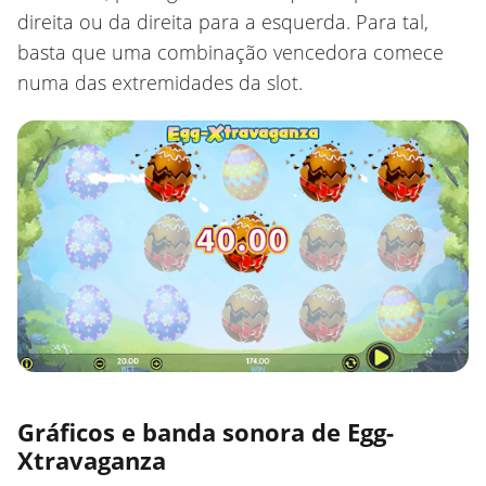
direita ou da direita para a esquerda. Para tal,
basta que uma combinação vencedora comece
numa das extremidades da slot.
Gráficos e banda sonora de Egg-
Xtravaganza