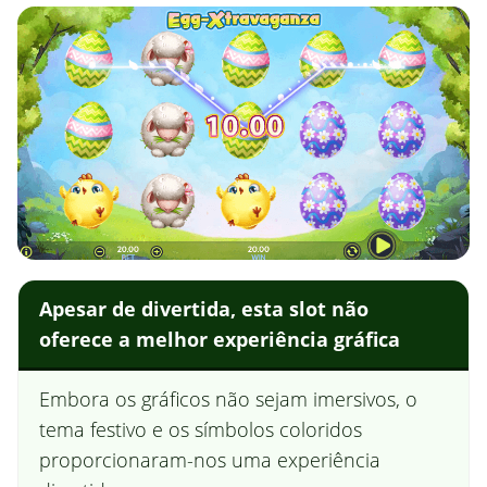
Apesar de divertida, esta slot não
oferece a melhor experiência gráfica
Embora os gráficos não sejam imersivos, o
tema festivo e os símbolos coloridos
proporcionaram-nos uma experiência