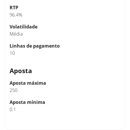
RTP
96.4%
Volatilidade
Média
Linhas de pagamento
10
Aposta
Aposta máxima
250
Aposta mínima
0.1