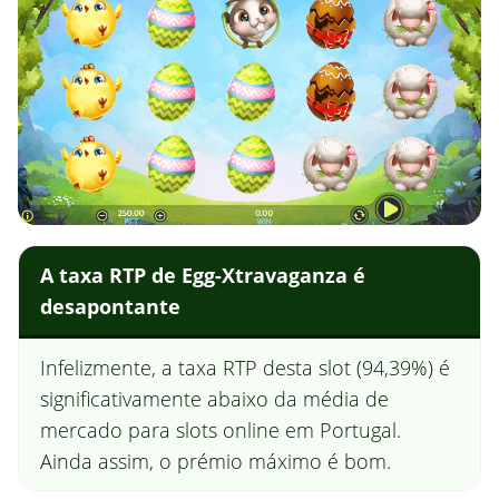
A taxa RTP de Egg-Xtravaganza é
desapontante
Infelizmente, a taxa RTP desta slot (94,39%) é
significativamente abaixo da média de
mercado para slots online em Portugal.
Ainda assim, o prémio máximo é bom.