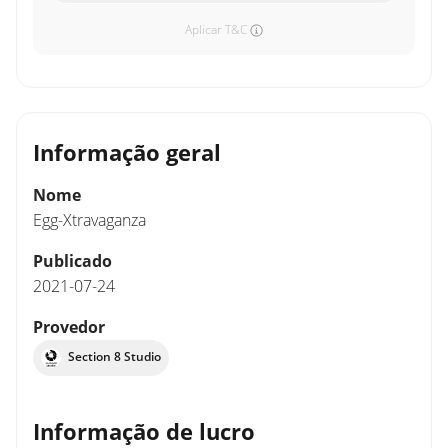
Aplicar T&C
Informação geral
Nome
Egg-Xtravaganza
Publicado
2021-07-24
Provedor
Section 8 Studio
Informação de lucro