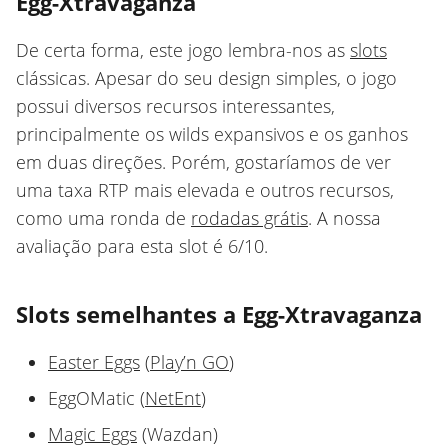
Egg-Xtravaganza
De certa forma, este jogo lembra-nos as
slots
clássicas. Apesar do seu design simples, o jogo
possui diversos recursos interessantes,
principalmente os wilds expansivos e os ganhos
em duas direções. Porém, gostaríamos de ver
uma taxa RTP mais elevada e outros recursos,
como uma ronda de
rodadas grátis
. A nossa
avaliação para esta slot é 6/10.
Slots semelhantes a Egg-Xtravaganza
Easter Eggs
(
Play’n GO
)
EggOMatic (
NetEnt
)
Magic Eggs
(Wazdan)