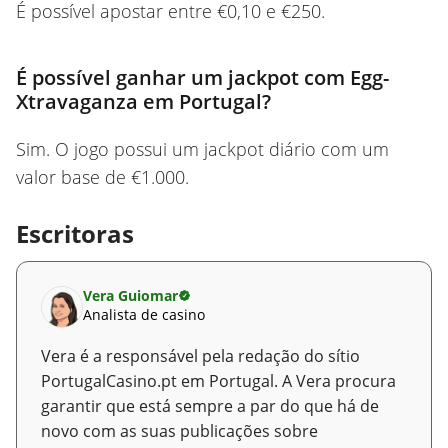
É possível apostar entre €0,10 e €250.
É possível ganhar um jackpot com Egg-
Xtravaganza em Portugal?
Sim. O jogo possui um jackpot diário com um
valor base de €1.000.
Escritoras
Vera Guiomar
Analista de casino
Vera é a responsável pela redação do sítio
PortugalCasino.pt em Portugal. A Vera procura
garantir que está sempre a par do que há de
novo com as suas publicações sobre