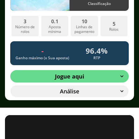
Classificação
3
0.1
10
5
Número de
Aposta
Linhas de
Rolos
rolos
mínima
pagamento
-
96.4%
Ganho máximo (x Sua aposta)
RTP
Jogue aqui
Análise