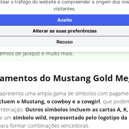
lisar o tráfego do website e compreender a origem dos no
visitantes.
Aceito
para o deserto
Alterar as suas preferências
Recuso
RTP e até 117.649 formas de ganhar. Ganhe até 5.000x
rémios de jackpot e muito mais.
gamentos do Mustang Gold M
apresenta uma ampla gama de símbolos com pagament
ncluem o Mustang, o cowboy e a cowgirl
, que podem
ombinação.
Outros símbolos incluem as cartas A, K,
lui um
símbolo wild, representado pelo logotipo d
 para formar combinações vencedoras.