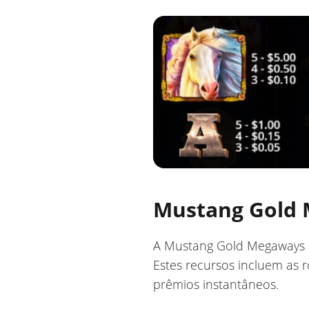
Mustang Gold M
A Mustang Gold Megaways of
Estes recursos incluem as 
prêmios instantâneos.