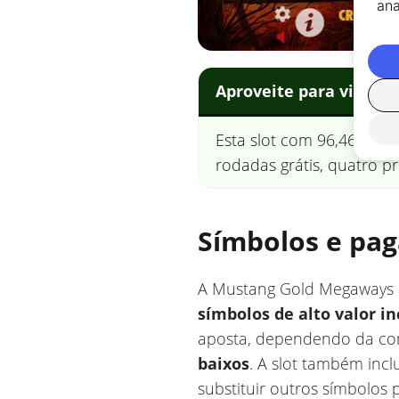
ana
Aproveite para viajar 
Esta slot com 96,46% de 
rodadas grátis, quatro p
Símbolos e pa
A Mustang Gold Megaways 
símbolos de alto valor i
aposta, dependendo da c
baixos
. A slot também inc
substituir outros símbolos