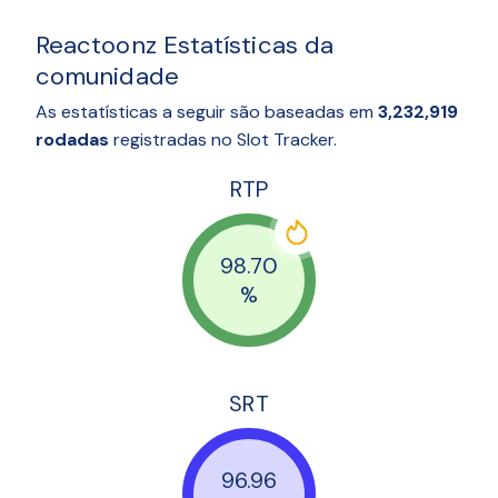
Reactoonz Estatísticas da
comunidade
As estatísticas a seguir são baseadas em
3,232,919
rodadas
registradas no Slot Tracker.
RTP
98.70
%
SRT
96.96