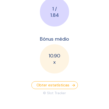
1 /
1.84
Bónus médio
10.90
x
Obter estatísticas
© Slot Tracker