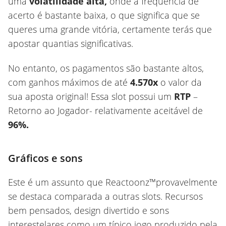
uma
volatilidade alta,
onde a frequência de
acerto é bastante baixa, o que significa que se
queres uma grande vitória, certamente terás que
apostar quantias significativas.
No entanto, os pagamentos são bastante altos,
com ganhos máximos de até
4.570x
o valor da
sua aposta original! Essa slot possui um
RTP
–
Retorno ao Jogador- relativamente aceitável de
96%.
Gráficos e sons
Este é um assunto que Reactoonz™provavelmente
se destaca comparada a outras slots. Recursos
bem pensados, design divertido e sons
interestelares como um típico jogo produzido pela