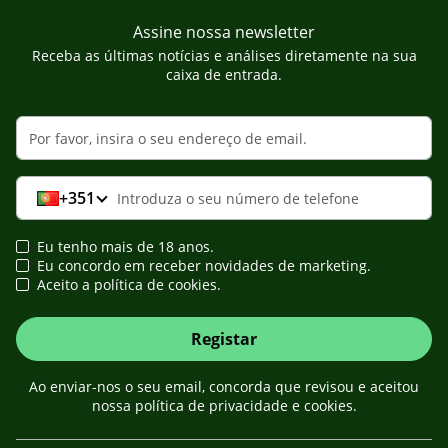
Assine nossa newsletter
Receba as últimas notícias e análises diretamente na sua
caixa de entrada.
+351
Eu tenho mais de 18 anos.
Eu concordo em receber novidades de marketing.
Aceito a política de cookies.
Registar
Ao enviar-nos o seu email, concorda que revisou e aceitou
nossa política de privacidade e cookies.