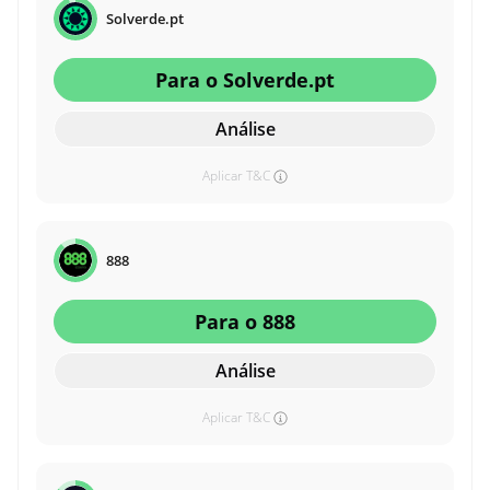
Solverde.pt
Para o Solverde.pt
Análise
Aplicar T&C
888
Para o 888
Análise
Aplicar T&C