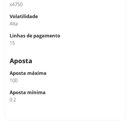
x4750
Volatilidade
Alta
Linhas de pagamento
15
Aposta
Aposta máxima
100
Aposta mínima
0.2