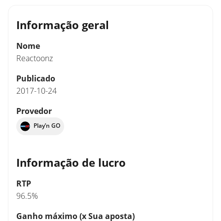
Informação geral
Nome
Reactoonz
Publicado
2017-10-24
Provedor
Play’n GO
Informação de lucro
RTP
96.5%
Ganho máximo (x Sua aposta)